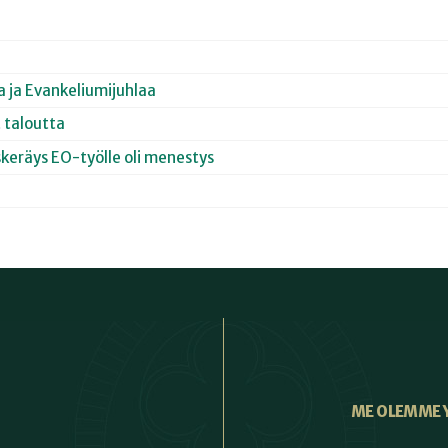
a ja Evankeliumijuhlaa
 taloutta
skeräys EO-työlle oli menestys
ME OLEMME 