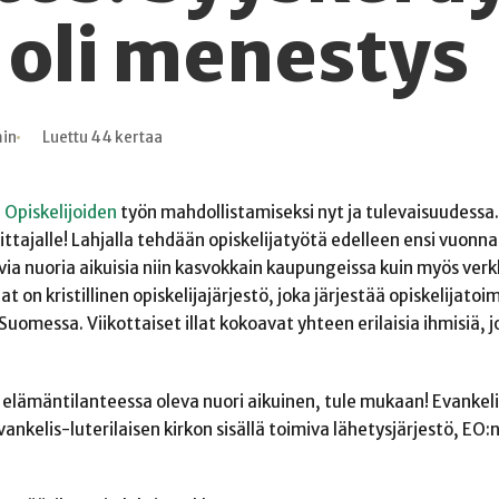
 oli menestys
min
Luettu 44 kertaa
 Opiskelijoiden
työn mahdollistamiseksi nyt ja tulevaisuudessa
joittajalle! Lahjalla tehdään opiskelijatyötä edelleen ensi vuonna
a nuoria aikuisia niin kasvokkain kaupungeissa kuin myös verkk
t on kristillinen opiskelijajärjestö, joka järjestää opiskelijato
uomessa. Viikottaiset illat kokoavat yhteen erilaisia ihmisiä, j
a elämäntilanteessa oleva nuori aikuinen, tule mukaan! Evankel
vankelis-luterilaisen kirkon sisällä toimiva lähetysjärjestö, EO:n