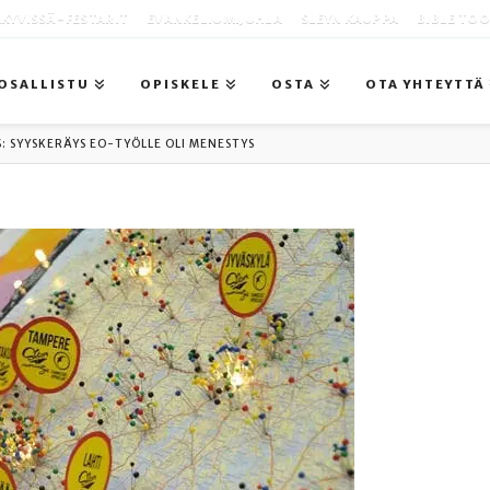
KYVISSÄ -FESTARIT
EVANKELIUMIJUHLA
SLEYN KAUPPA
BIBLE TO
OSALLISTU
OPISKELE
OSTA
OTA YHTEYTTÄ
: SYYSKERÄYS EO-TYÖLLE OLI MENESTYS