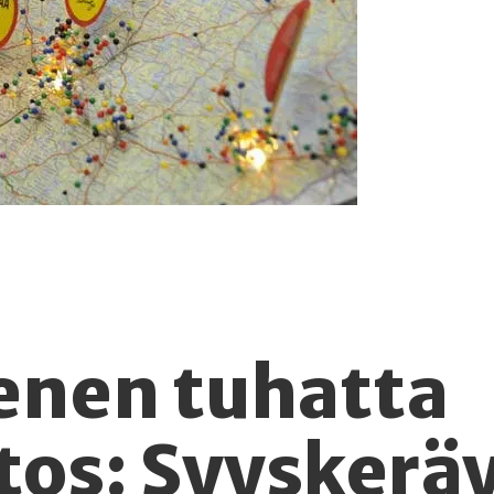
enen tuhatta
itos: Syyskerä