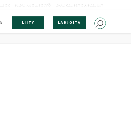
OLBOX
SLEYN NUORISOTYÖ
EVANKELISET OPISKELIJAT
LIITY
LAHJOITA