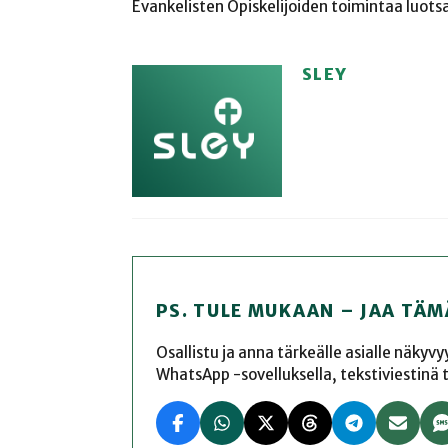
Evankelisten Opiskelijoiden toimintaa luots
SLEY
PS. TULE MUKAAN – JAA TÄM
Osallistu ja anna tärkeälle asialle näkyv
WhatsApp -sovelluksella, tekstiviestinä tai