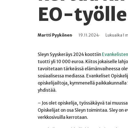
EO-työlle
Martti Pyykönen
19.11.2024
Lukuaika 1 
Kirjoittaja
Julkaistu
Lukuaika
Lukukertoja
Sleyn Syyskeräys 2024 koottiin
Evankelisten
tuotti yli 10 000 euroa. Kiitos jokaiselle lah
tavoitetaan tärkeässä elämänvaiheessa olevi
sosiaalisessa mediassa. Evankeliset Opiskelija
opiskelijailtoja, kymmenellä paikkakunnalla S
yhdistää.
– Jos olet opiskelija, työssäkäyvä tai muuss
Opiskelijat on osa Sleyn toimintaa. Sley on e
verkkosivuilla kerrotaan.