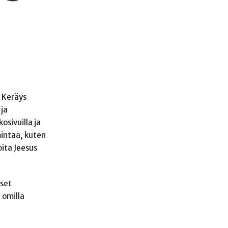
. Keräys
 ja
osivuilla ja
imintaa, kuten
oita Jeesus
iset
 omilla