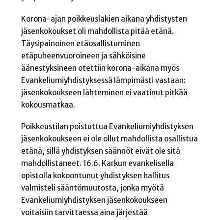
Korona-ajan poikkeuslakien aikana yhdistysten
jäsenkokoukset oli mahdollista pitää etänä.
Täysipainoinen etäosallistuminen
etäpuheenvuoroineen ja sähköisine
äänestyksineen otettiin korona-aikana myös
Evankeliumiyhdistyksessä lämpimästi vastaan:
jäsenkokoukseen lähteminen ei vaatinut pitkää
kokousmatkaa.
Poikkeustilan poistuttua Evankeliumiyhdistyksen
jäsenkokoukseen ei ole ollut mahdollista osallistua
etänä, sillä yhdistyksen säännöt eivät ole sitä
mahdollistaneet. 16.6. Karkun evankelisella
opistolla kokoontunut yhdistyksen hallitus
valmisteli sääntömuutosta, jonka myötä
Evankeliumiyhdistyksen jäsenkokoukseen
voitaisiin tarvittaessa aina järjestää