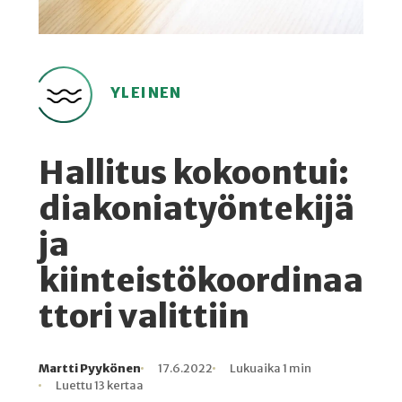
YLEINEN
Hallitus kokoontui:
diakoniatyöntekijä
ja
kiinteistökoordinaa
ttori valittiin
Martti Pyykönen
17.6.2022
Lukuaika 1 min
Kirjoittaja
Julkaistu
Lukuaika
Lukukertoja
Luettu 13 kertaa