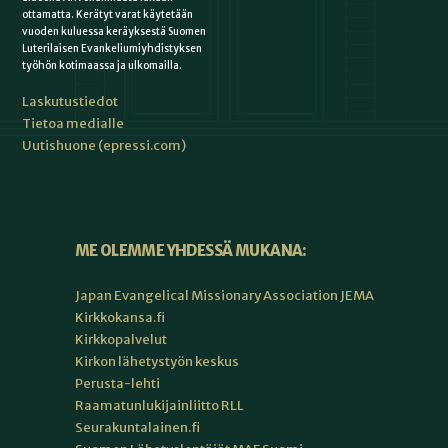
ottamatta. Kerätyt varat käytetään
vuoden kuluessa keräyksestä Suomen
Luterilaisen Evankeliumiyhdistyksen
työhön kotimaassa ja ulkomailla.
Laskutustiedot
Tietoa medialle
Uutishuone (epressi.com)
ME OLEMME YHDESSÄ MUKANA:
Japan Evangelical Missionary Association JEMA
Kirkkokansa.fi
Kirkkopalvelut
Kirkon lähetystyön keskus
Perusta-lehti
Raamatunlukijainliitto RLL
Seurakuntalainen.fi