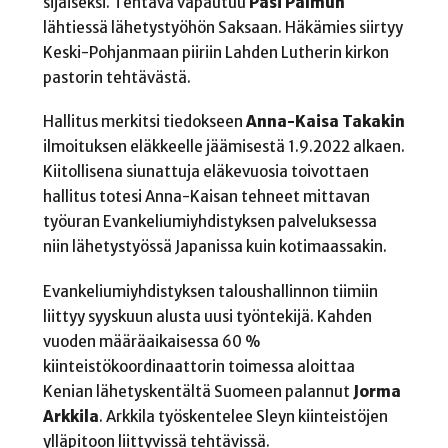
sijaiseksi. Tehtävä vapautuu
Pasi Palmun
lähtiessä lähetystyöhön Saksaan. Häkämies siirtyy
Keski-Pohjanmaan piiriin Lahden Lutherin kirkon
pastorin tehtävästä.
Hallitus merkitsi tiedokseen
Anna-Kaisa Takakin
ilmoituksen eläkkeelle jäämisestä 1.9.2022 alkaen.
Kiitollisena siunattuja eläkevuosia toivottaen
hallitus totesi Anna-Kaisan tehneet mittavan
työuran Evankeliumiyhdistyksen palveluksessa
niin lähetystyössä Japanissa kuin kotimaassakin.
Evankeliumiyhdistyksen taloushallinnon tiimiin
liittyy syyskuun alusta uusi työntekijä. Kahden
vuoden määräaikaisessa 60 %
kiinteistökoordinaattorin toimessa aloittaa
Kenian lähetyskentältä Suomeen palannut
Jorma
Arkkila
. Arkkila työskentelee Sleyn kiinteistöjen
ylläpitoon liittyvissä tehtävissä.