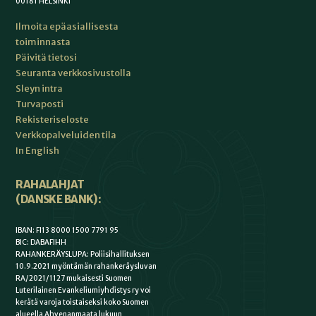
00181 HELSINKI
Ilmoita epäasiallisesta
toiminnasta
Päivitä tietosi
Seuranta verkkosivustolla
Sleyn intra
Turvaposti
Rekisteriseloste
Verkkopalveluiden tila
In English
RAHALAHJAT
(DANSKE BANK):
IBAN: FI13 8000 1500 7791 95
BIC: DABAFIHH
RAHANKERÄYSLUPA: Poliisihallituksen
10.9.2021 myöntämän rahankeräysluvan
RA/2021/1127 mukaisesti Suomen
Luterilainen Evankeliumiyhdistys ry voi
kerätä varoja toistaiseksi koko Suomen
alueella Ahvenanmaata lukuun