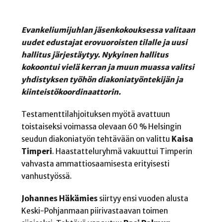
Evankeliumijuhlan jäsenkokouksessa valitaan
uudet edustajat erovuoroisten tilalle ja uusi
hallitus järjestäytyy. Nykyinen hallitus
kokoontui vielä kerran ja muun muassa valitsi
yhdistyksen työhön diakoniatyöntekijän ja
kiinteistökoordinaattorin.
Testamenttilahjoituksen myötä avattuun
toistaiseksi voimassa olevaan 60 % Helsingin
seudun diakoniatyön tehtävään on valittu
Kaisa
Timperi
. Haastatteluryhmä vakuuttui Timperin
vahvasta ammattiosaamisesta erityisesti
vanhustyössä.
Johannes Häkämies
siirtyy ensi vuoden alusta
Keski-Pohjanmaan piirivastaavan toimen