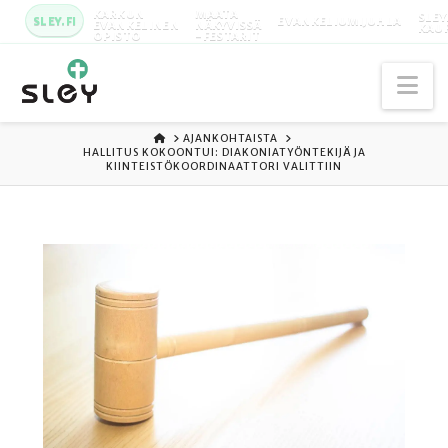
KARKUN
MAATA
SLEY
SLEY.FI
EVANKELIUMIJUHLA
EVANKELINEN
NÄKYVISSÄ
KAU
OPISTO
-FESTARIT
Na
ETUSIVU
AJANKOHTAISTA
HALLITUS KOKOONTUI: DIAKONIATYÖNTEKIJÄ JA
KIINTEISTÖKOORDINAATTORI VALITTIIN