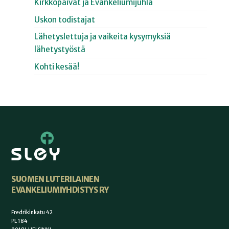
Kirkkopäivät ja Evankeliumijuhla
Uskon todistajat
Lähetyslettuja ja vaikeita kysymyksiä
lähetystyöstä
Kohti kesää!
SUOMEN LUTERILAINEN
EVANKELIUMIYHDISTYS RY
Fredrikinkatu 42
PL 184