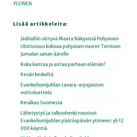
YLEINEN
Lisää artikkeleita:
Jäähalliin siirtyvä Maata Näkyvissä Pohjoinen
Ulottuvuus kokoaa pohjoisen nuoret Tornioon
Jumalan sanan äärelle
Kuka kantaa ja antaa parhaan elämän?
Kesän keskeltä
Evankeliumijuhlan tavara-arpajaisten
voittoluettelo
Kesäkuu Suomessa
Lähetystyö ja talkoohenki nousivat
Evankeliumijuhlan päätöspäivän ytimeen: yli 12
000 käyntiä