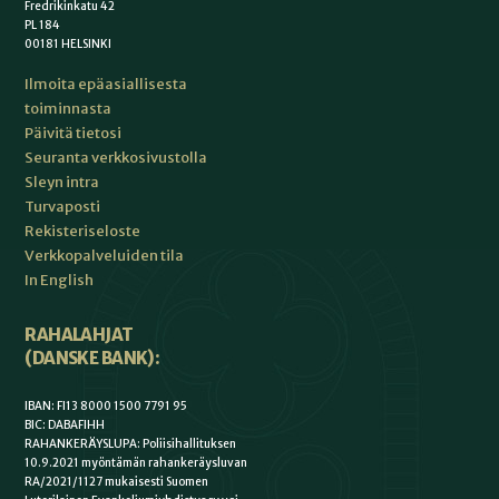
Fredrikinkatu 42
PL 184
00181 HELSINKI
Ilmoita epäasiallisesta
toiminnasta
Päivitä tietosi
Seuranta verkkosivustolla
Sleyn intra
Turvaposti
Rekisteriseloste
Verkkopalveluiden tila
In English
RAHALAHJAT
(DANSKE BANK):
IBAN: FI13 8000 1500 7791 95
BIC: DABAFIHH
RAHANKERÄYSLUPA: Poliisihallituksen
10.9.2021 myöntämän rahankeräysluvan
RA/2021/1127 mukaisesti Suomen