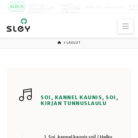
KARKUN
MAATA
SLEY
SLEY.FI
EVANKELIUMIJUHLA
EVANKELINEN
NÄKYVISSÄ
KAU
OPISTO
-FESTARIT
Na
ETUSIVU
LAULUT
SOI, KANNEL KAUNIS, SOI,
KIRJAN TUNNUSLAULU
1. Soi, kannel kaunis soi! / Helky,