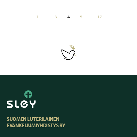
1
...
3
4
5
...
17
SUOMEN LUTERILAINEN
EVANKELIUMIYHDISTYS RY