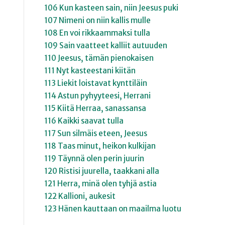
106 Kun kasteen sain, niin Jeesus puki
107 Nimeni on niin kallis mulle
108 En voi rikkaammaksi tulla
109 Sain vaatteet kalliit autuuden
110 Jeesus, tämän pienokaisen
111 Nyt kasteestani kiitän
113 Liekit loistavat kynttiläin
114 Astun pyhyyteesi, Herrani
115 Kiitä Herraa, sanassansa
116 Kaikki saavat tulla
117 Sun silmäis eteen, Jeesus
118 Taas minut, heikon kulkijan
119 Täynnä olen perin juurin
120 Ristisi juurella, taakkani alla
121 Herra, minä olen tyhjä astia
122 Kallioni, aukesit
123 Hänen kauttaan on maailma luotu