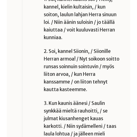
kannel, kielin kultaisin, / kun
soiton, laulun lahjan Herra sinuun
loi. / Niin äänin suloisin / jo täällä
kaiuttaa / voit kuuluvasti Herran
kunniaa.
2. Soi, kannel Siionin, / Siionille
Herran armoa! / Nyt soikoon soitto
runsas soinnuin sointuvin / myös
liiton arvoa, / kun Herra
kanssamme / on liiton tehnyt
kautta kasteemme.
3. Kun kaunis äänesi / Saulin
synkkää mieltä rauhoitti, / se
julmat kiusanhenget kauas
karkotti. / Niin sydämelleni / taas
laula lohtua / ja jälleen mieli