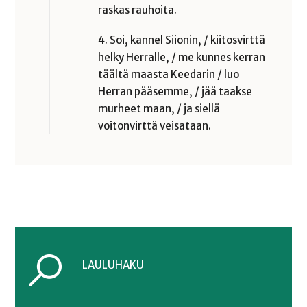
raskas rauhoita.
4. Soi, kannel Siionin, / kiitosvirttä
helky Herralle, / me kunnes kerran
täältä maasta Keedarin / luo
Herran pääsemme, / jää taakse
murheet maan, / ja siellä
voitonvirttä veisataan.
LAULUHAKU