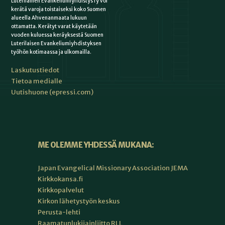
Luterilainen Evankeliumiyhdistys ry voi
kerätä varoja toistaiseksi koko Suomen
alueella Ahvenanmaata lukuun
ottamatta. Kerätyt varat käytetään
vuoden kuluessa keräyksestä Suomen
Luterilaisen Evankeliumiyhdistyksen
työhön kotimaassa ja ulkomailla.
Laskutustiedot
Tietoa medialle
Uutishuone (epressi.com)
ME OLEMME YHDESSÄ MUKANA:
Japan Evangelical Missionary Association JEMA
Kirkkokansa.fi
Kirkkopalvelut
Kirkon lähetystyön keskus
Perusta-lehti
Raamatunlukijainliitto RLL