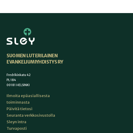
SUOMEN LUTERILAINEN
EVANKELIUMIYHDISTYS RY
Fredrikinkatu 42
PL 184
00181 HELSINKI
Ilmoita epäasiallisesta
toiminnasta
Päivitä tietosi
Seuranta verkkosivustolla
Sleyn intra
Turvaposti