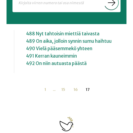
488 Nyt tahtoisin miettiä taivasta
489 On aika, jolloin synnin sumu haihtuu
490 Vielä pääsemmekö yhteen
491 Kerran kauneimmin
492 On niin autuasta päästä
1
...
15
16
17