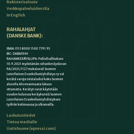
Rekisteriseloste
Verkkopalveluiden tila
In English
RAHALAHJAT
(DANSKE BANK):
IBAN: FI13 8000 1500 7791 95
BIC: DABAFIHH
RAHANKERÄYSLUPA: Poliisihallituksen
10.9.2021 myöntämän rahankeräysluvan
RA/2021/1127 mukaisesti Suomen
Luterilainen Evankeliumiyhdistys ry voi
kerätä varoja toistaiseksi koko Suomen
alueella Ahvenanmaata lukuun
ottamatta. Kerätyt varat käytetään
vuoden kuluessa keräyksestä Suomen
Luterilaisen Evankeliumiyhdistyksen
työhön kotimaassa ja ulkomailla.
Laskutustiedot
Tietoa medialle
Uutishuone (epressi.com)