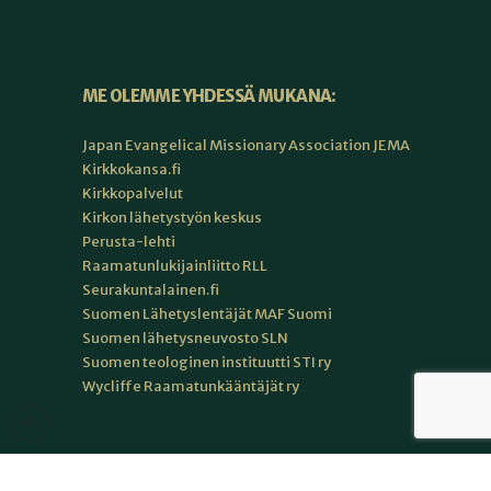
ME OLEMME YHDESSÄ MUKANA:
Japan Evangelical Missionary Association JEMA
Kirkkokansa.fi
Kirkkopalvelut
Kirkon lähetystyön keskus
Perusta-lehti
Raamatunlukijainliitto RLL
Seurakuntalainen.fi
Suomen Lähetyslentäjät MAF Suomi
Suomen lähetysneuvosto SLN
Suomen teologinen instituutti STI ry
Wycliffe Raamatunkääntäjät ry