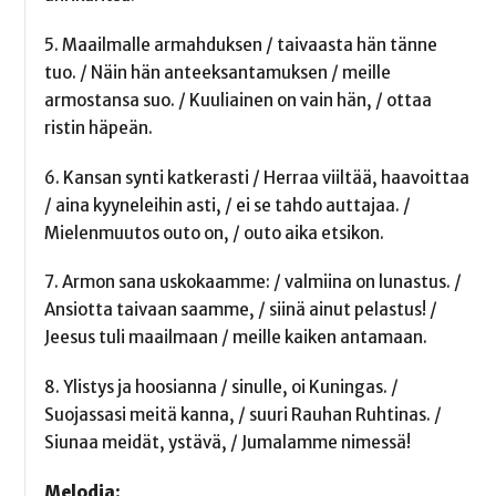
5. Maailmalle armahduksen / taivaasta hän tänne
tuo. / Näin hän anteeksantamuksen / meille
armostansa suo. / Kuuliainen on vain hän, / ottaa
ristin häpeän.
6. Kansan synti katkerasti / Herraa viiltää, haavoittaa
/ aina kyyneleihin asti, / ei se tahdo auttajaa. /
Mielenmuutos outo on, / outo aika etsikon.
7. Armon sana uskokaamme: / valmiina on lunastus. /
Ansiotta taivaan saamme, / siinä ainut pelastus! /
Jeesus tuli maailmaan / meille kaiken antamaan.
8. Ylistys ja hoosianna / sinulle, oi Kuningas. /
Suojassasi meitä kanna, / suuri Rauhan Ruhtinas. /
Siunaa meidät, ystävä, / Jumalamme nimessä!
Melodia: