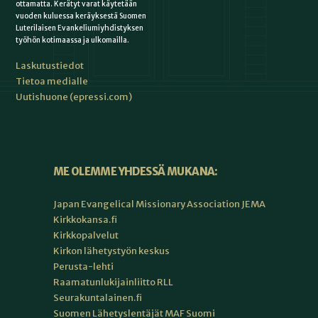
ottamatta. Kerätyt varat käytetään
vuoden kuluessa keräyksestä Suomen
Luterilaisen Evankeliumiyhdistyksen
työhön kotimaassa ja ulkomailla.
Laskutustiedot
Tietoa medialle
Uutishuone (epressi.com)
ME OLEMME YHDESSÄ MUKANA:
Japan Evangelical Missionary Association JEMA
Kirkkokansa.fi
Kirkkopalvelut
Kirkon lähetystyön keskus
Perusta-lehti
Raamatunlukijainliitto RLL
Seurakuntalainen.fi
Suomen Lähetyslentäjät MAF Suomi