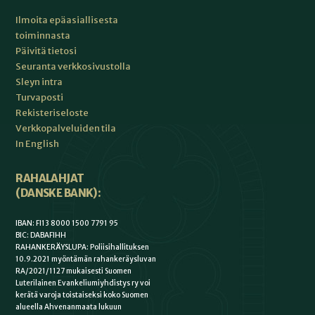
Ilmoita epäasiallisesta
toiminnasta
Päivitä tietosi
Seuranta verkkosivustolla
Sleyn intra
Turvaposti
Rekisteriseloste
Verkkopalveluiden tila
In English
RAHALAHJAT
(DANSKE BANK):
IBAN: FI13 8000 1500 7791 95
BIC: DABAFIHH
RAHANKERÄYSLUPA: Poliisihallituksen
10.9.2021 myöntämän rahankeräysluvan
RA/2021/1127 mukaisesti Suomen
Luterilainen Evankeliumiyhdistys ry voi
kerätä varoja toistaiseksi koko Suomen
alueella Ahvenanmaata lukuun