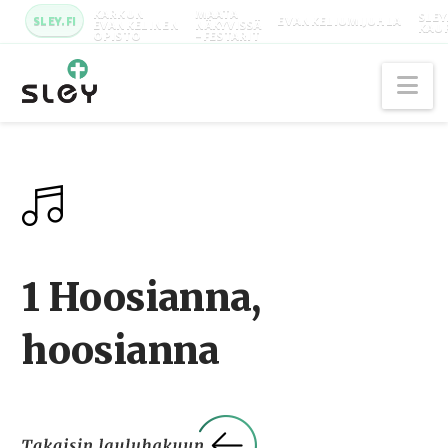
KARKUN
MAATA
SLEY
SLEY.FI
EVANKELIUMIJUHLA
EVANKELINEN
NÄKYVISSÄ
KAU
OPISTO
-FESTARIT
Na
1 Hoosianna,
hoosianna