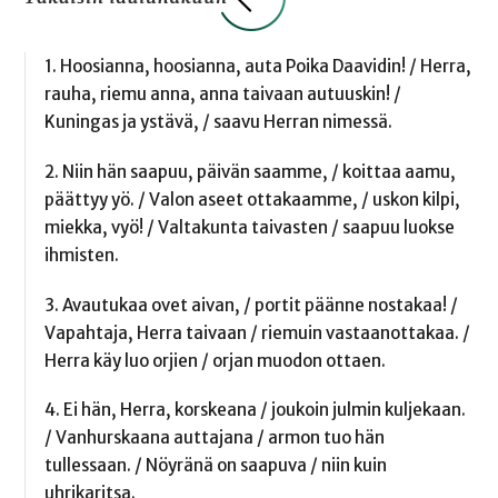
1. Hoosianna, hoosianna, auta Poika Daavidin! / Herra,
rauha, riemu anna, anna taivaan autuuskin! /
Kuningas ja ystävä, / saavu Herran nimessä.
2. Niin hän saapuu, päivän saamme, / koittaa aamu,
päättyy yö. / Valon aseet ottakaamme, / uskon kilpi,
miekka, vyö! / Valtakunta taivasten / saapuu luokse
ihmisten.
3. Avautukaa ovet aivan, / portit päänne nostakaa! /
Vapahtaja, Herra taivaan / riemuin vastaanottakaa. /
Herra käy luo orjien / orjan muodon ottaen.
4. Ei hän, Herra, korskeana / joukoin julmin kuljekaan.
/ Vanhurskaana auttajana / armon tuo hän
tullessaan. / Nöyränä on saapuva / niin kuin
uhrikaritsa.