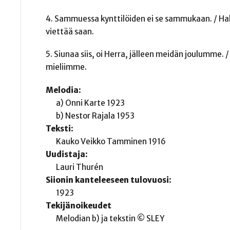
4. Sammuessa kynttilöiden ei se sammukaan. / Halki
viettää saan.
5. Siunaa siis, oi Herra, jälleen meidän joulumme.
mieliimme.
Melodia:
a) Onni Karte 1923
b) Nestor Rajala 1953
Teksti:
Kauko Veikko Tamminen 1916
Uudistaja:
Lauri Thurén
Siionin kanteleeseen tulovuosi:
1923
Tekijänoikeudet
Melodian b) ja tekstin © SLEY