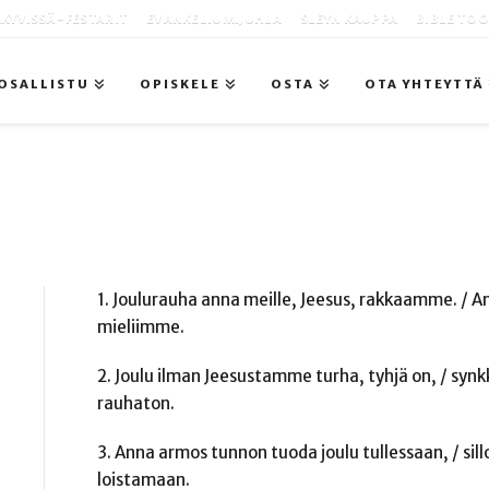
KYVISSÄ -FESTARIT
EVANKELIUMIJUHLA
SLEYN KAUPPA
BIBLE TO
OSALLISTU
OPISKELE
OSTA
OTA YHTEYTTÄ
1. Joulurauha anna meille, Jeesus, rakkaamme. /
mieliimme.
2. Joulu ilman Jeesustamme turha, tyhjä on, / synk
rauhaton.
3. Anna armos tunnon tuoda joulu tullessaan, / sillo
loistamaan.