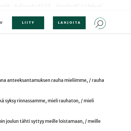
OLBOX
SLEYN NUORISOTYÖ
EVANKELISET OPISKELIJAT
LIITY
LAHJOITA
 Anna anteeksantamuksen rauha mieliimme, / rauha
kä syksy rinnassamme, mieli rauhaton, / mieli
in joulun tähti syttyy meille loistamaan, / meille