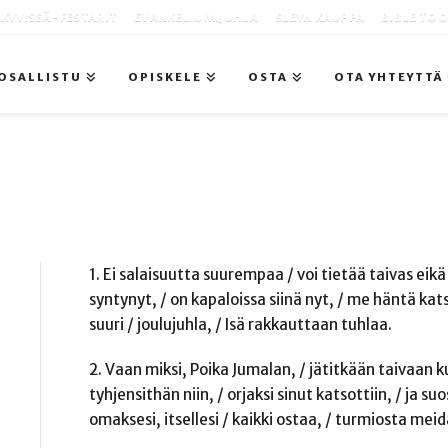
KYVISSÄ -FESTARIT
EVANKELIUMIJUHLA
SLEYN KAUPPA
BIBLE TO
OSALLISTU
OPISKELE
OSTA
OTA YHTEYTTÄ
1. Ei salaisuutta suurempaa / voi tietää taivas eik
syntynyt, / on kapaloissa siinä nyt, / me häntä kats
suuri / joulujuhla, / Isä rakkauttaan tuhlaa.
2. Vaan miksi, Poika Jumalan, / jätitkään taivaan ku
tyhjensithän niin, / orjaksi sinut katsottiin, / ja suo
omaksesi, itsellesi / kaikki ostaa, / turmiosta mei