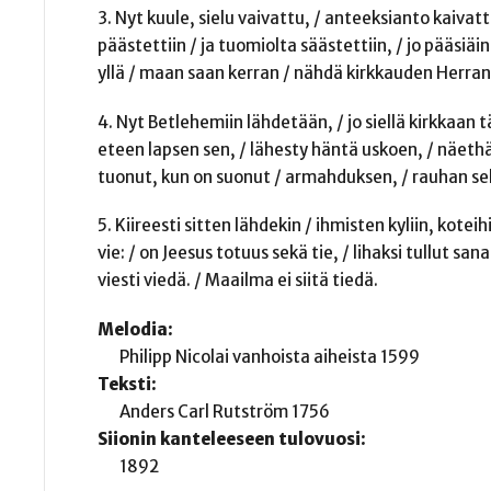
3. Nyt kuule, sielu vaivattu, / anteeksianto kaivatt
päästettiin / ja tuomiolta säästettiin, / jo pääsiäin
yllä / maan saan kerran / nähdä kirkkauden Herran
4. Nyt Betlehemiin lähdetään, / jo siellä kirkkaan t
eteen lapsen sen, / lähesty häntä uskoen, / näethä
tuonut, kun on suonut / armahduksen, / rauhan se
5. Kiireesti sitten lähdekin / ihmisten kyliin, kote
vie: / on Jeesus totuus sekä tie, / lihaksi tullut sa
viesti viedä. / Maailma ei siitä tiedä.
Melodia:
Philipp Nicolai vanhoista aiheista 1599
Teksti:
Anders Carl Rutström 1756
Siionin kanteleeseen tulovuosi:
1892