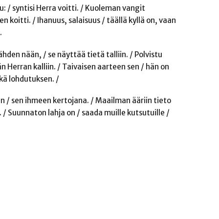
u: / syntisi Herra voitti. / Kuoleman vangit
en koitti. / Ihanuus, salaisuus / täällä kyllä on, vaan
.
ähden nään, / se näyttää tietä talliin. / Polvistu
n Herran kalliin. / Taivaisen aarteen sen / hän on
kä lohdutuksen. /
ihin / sen ihmeen kertojana. / Maailman ääriin tieto
na. / Suunnaton lahja on / saada muille kutsutuille /