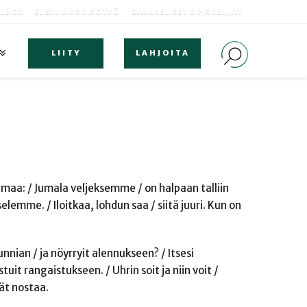
OLBOX
SLEYN NUORISOTYÖ
EVANKELISET OPISKELIJAT
LIITY
LAHJOITA
ä maa: / Jumala veljeksemme / on halpaan talliin
elemme. / Iloitkaa, lohdun saa / siitä juuri. Kun on
nnian / ja nöyrryit alennukseen? / Itsesi
stuit rangaistukseen. / Uhrin soit ja niin voit /
dät nostaa.