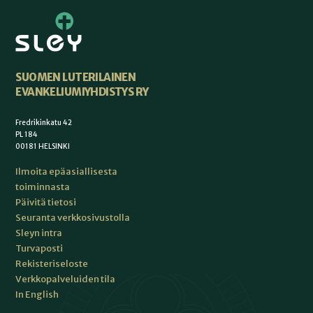
SUOMEN LUTERILAINEN
EVANKELIUMIYHDISTYS RY
Fredrikinkatu 42
PL 184
00181 HELSINKI
Ilmoita epäasiallisesta
toiminnasta
Päivitä tietosi
Seuranta verkkosivustolla
Sleyn intra
Turvaposti
Rekisteriseloste
Verkkopalveluiden tila
In English