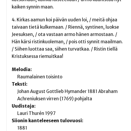
kaiken synnin maan.
4. Kirkas aamun koi päivän uuden loi, / meitä ohjaa
taivaan tietä kulkemaan. / Riennä, syntinen, luokse
Jeesuksen, / ota vastaan armo hänen armostaan. /
Hän kärsi ristinkuoleman, / pois otti synnit maailman.
/ Siihen luottaa saa, siihen turvatkaa. / Ristin tiellä
Kristuksessa riemuitkaa!
Melodia:
Raumalainen toisinto
Teksti:
Johan August Gottlieb Hymander 1881 Abraham
Achreniuksen virren (1769) pohjalta
Uudistaja:
Lauri Thurén 1997
Siionin kanteleeseen tulovuosi:
1881