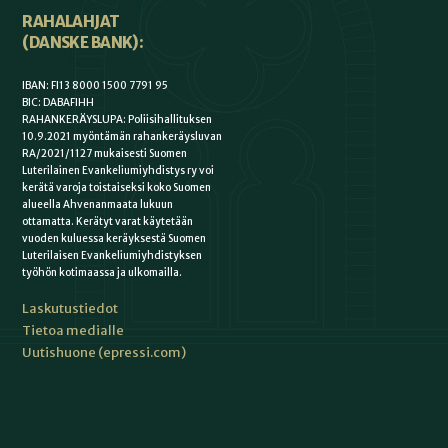
RAHALAHJAT
(DANSKE BANK):
IBAN: FI13 8000 1500 7791 95
BIC: DABAFIHH
RAHANKERÄYSLUPA: Poliisihallituksen
10.9.2021 myöntämän rahankeräysluvan
RA/2021/1127 mukaisesti Suomen
Luterilainen Evankeliumiyhdistys ry voi
kerätä varoja toistaiseksi koko Suomen
alueella Ahvenanmaata lukuun
ottamatta. Kerätyt varat käytetään
vuoden kuluessa keräyksestä Suomen
Luterilaisen Evankeliumiyhdistyksen
työhön kotimaassa ja ulkomailla.
Laskutustiedot
Tietoa medialle
Uutishuone (epressi.com)