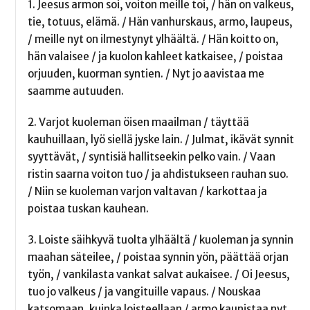
1. Jeesus armon soi, voiton meille toi, / hän on valkeus,
tie, totuus, elämä. / Hän vanhurskaus, armo, laupeus,
/ meille nyt on ilmestynyt ylhäältä. / Hän koitto on,
hän valaisee / ja kuolon kahleet katkaisee, / poistaa
orjuuden, kuorman syntien. / Nyt jo aavistaa me
saamme autuuden.
2. Varjot kuoleman öisen maailman / täyttää
kauhuillaan, lyö siellä jyske lain. / Julmat, ikävät synnit
syyttävät, / syntisiä hallitseekin pelko vain. / Vaan
ristin saarna voiton tuo / ja ahdistukseen rauhan suo.
/ Niin se kuoleman varjon valtavan / karkottaa ja
poistaa tuskan kauhean.
3. Loiste säihkyvä tuolta ylhäältä / kuoleman ja synnin
maahan säteilee, / poistaa synnin yön, päättää orjan
työn, / vankilasta vankat salvat aukaisee. / Oi Jeesus,
tuo jo valkeus / ja vangituille vapaus. / Nouskaa
katsomaan, kuinka loisteellaan / armo kaunistaa nyt