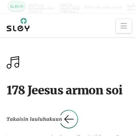
KARKUN
MAATA
SLEY
SLEY.FI
EVANKELIUMIJUHLA
EVANKELINEN
NÄKYVISSÄ
KAU
OPISTO
-FESTARIT
Na
178 Jeesus armon soi