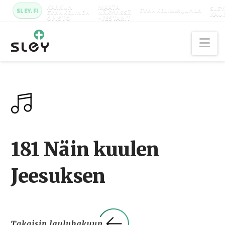
KARKUN
MAATA
SLEY
SLEY.FI
EVANKELIUMIJUHLA
EVANKELINEN
NÄKYVISSÄ
KAU
OPISTO
-FESTARIT
Na
181 Näin kuulen
Jeesuksen