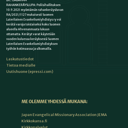
BIC: DABAFIHH
RAHANKERÄYSLUPA: Poliisihallituksen
10.9.2021 myöntämän rahankeräysluvan
RA/2021/1127 mukaisesti Suomen
Luterilainen Evankeliumiyhdistys ry voi
kerätä varoja toistaiseksi koko Suomen
alueella Ahvenanmaata lukuun
ottamatta. Kerätyt varat käytetään
vuoden kuluessa keräyksestä Suomen
Luterilaisen Evankeliumiyhdistyksen
työhön kotimaassa ja ulkomailla.
Laskutustiedot
Tietoa medialle
Uutishuone (epressi.com)
ME OLEMME YHDESSÄ MUKANA:
Japan Evangelical Missionary Association JEMA
Kirkkokansa.fi
Kirkkopalvelut