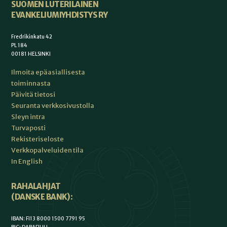
SUOMEN LUTERILAINEN
EVANKELIUMIYHDISTYS RY
Fredrikinkatu 42
PL 184
00181 HELSINKI
Ilmoita epäasiallisesta
toiminnasta
Päivitä tietosi
Seuranta verkkosivustolla
Sleyn intra
Turvaposti
Rekisteriseloste
Verkkopalveluiden tila
In English
RAHALAHJAT
(DANSKE BANK):
IBAN: FI13 8000 1500 7791 95