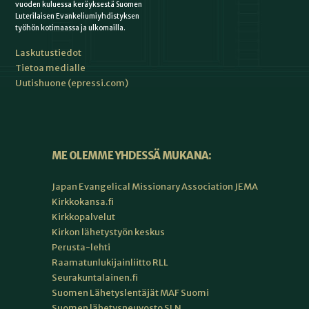
vuoden kuluessa keräyksestä Suomen
Luterilaisen Evankeliumiyhdistyksen
työhön kotimaassa ja ulkomailla.
Laskutustiedot
Tietoa medialle
Uutishuone (epressi.com)
ME OLEMME YHDESSÄ MUKANA:
Japan Evangelical Missionary Association JEMA
Kirkkokansa.fi
Kirkkopalvelut
Kirkon lähetystyön keskus
Perusta-lehti
Raamatunlukijainliitto RLL
Seurakuntalainen.fi
Suomen Lähetyslentäjät MAF Suomi
Suomen lähetysneuvosto SLN