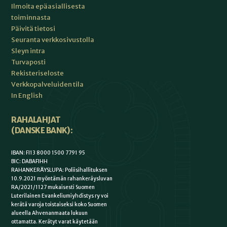
Ilmoita epäasiallisesta
toiminnasta
Päivitä tietosi
Seuranta verkkosivustolla
Sleyn intra
Turvaposti
Rekisteriseloste
Verkkopalveluiden tila
In English
RAHALAHJAT
(DANSKE BANK):
IBAN: FI13 8000 1500 7791 95
BIC: DABAFIHH
RAHANKERÄYSLUPA: Poliisihallituksen
10.9.2021 myöntämän rahankeräysluvan
RA/2021/1127 mukaisesti Suomen
Luterilainen Evankeliumiyhdistys ry voi
kerätä varoja toistaiseksi koko Suomen
alueella Ahvenanmaata lukuun
ottamatta. Kerätyt varat käytetään