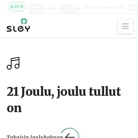
KARKUN
MAATA
SLEY
SLEY.FI
EVANKELIUMIJUHLA
EVANKELINEN
NÄKYVISSÄ
KAU
OPISTO
-FESTARIT
Na
21 Joulu, joulu tullut
on