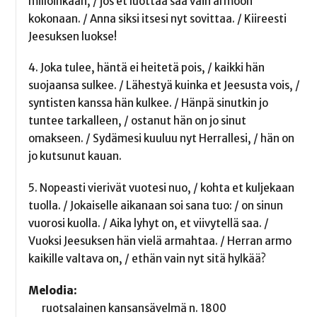
milloinkaan, / jos et luottaa saa vain armoon
kokonaan. / Anna siksi itsesi nyt sovittaa. / Kiireesti
Jeesuksen luokse!
4. Joka tulee, häntä ei heitetä pois, / kaikki hän
suojaansa sulkee. / Lähestyä kuinka et Jeesusta vois, /
syntisten kanssa hän kulkee. / Hänpä sinutkin jo
tuntee tarkalleen, / ostanut hän on jo sinut
omakseen. / Sydämesi kuuluu nyt Herrallesi, / hän on
jo kutsunut kauan.
5. Nopeasti vierivät vuotesi nuo, / kohta et kuljekaan
tuolla. / Jokaiselle aikanaan soi sana tuo: / on sinun
vuorosi kuolla. / Aika lyhyt on, et viivytellä saa. /
Vuoksi Jeesuksen hän vielä armahtaa. / Herran armo
kaikille valtava on, / ethän vain nyt sitä hylkää?
Melodia:
ruotsalainen kansansävelmä n. 1800