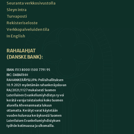
Seuranta verkkosivustolla
Sleyn intra
Turvaposti
Rekisteriseloste
Verkkopalveluiden tila
In English
RAHALAHJAT
(DANSKE BANK):
IBAN: FI13 8000 1500 7791 95
BIC: DABAFIHH
RAHANKERÄYSLUPA: Poliisihallituksen
10.9.2021 myöntämän rahankeräysluvan
RA/2021/1127 mukaisesti Suomen
Luterilainen Evankeliumiyhdistys ry voi
kerätä varoja toistaiseksi koko Suomen
alueella Ahvenanmaata lukuun
ottamatta. Kerätyt varat käytetään
vuoden kuluessa keräyksestä Suomen
Luterilaisen Evankeliumiyhdistyksen
työhön kotimaassa ja ulkomailla.