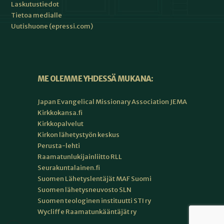
Laskutustiedot
Tietoa medialle
Uutishuone (epressi.com)
ME OLEMME YHDESSÄ MUKANA:
Japan Evangelical Missionary Association JEMA
Kirkkokansa.fi
Kirkkopalvelut
Kirkon lähetystyön keskus
Perusta-lehti
Raamatunlukijainliitto RLL
Seurakuntalainen.fi
Suomen Lähetyslentäjät MAF Suomi
Suomen lähetysneuvosto SLN
Suomen teologinen instituutti STI ry
Wycliffe Raamatunkääntäjät ry