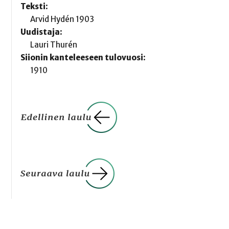
Teksti:
Arvid Hydén 1903
Uudistaja:
Lauri Thurén
Siionin kanteleeseen tulovuosi:
1910