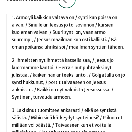
1. Armo yli kaikkien valtava on / synti kun poissa on
aivan. / Sinullekin Jeesus jo toi sovinnon / kärsien
kuoleman vaivan. / Suuri synti on, vaan armo
suurempi, / Jeesus maailman kun osti kalliisti. / Isä
oman poikansa uhriksi soi / maailman syntien tähden.
2. Ihmeitten nyt ihmettä katsella saa, / Jeesus jo
kuormamme kantoi. / Herra sinut puhtaaksi nyt
julistaa, / kaiken hän anteeksi antoi. / Golgatalla on jo
synti hukkunut, / portit taivaaseen on Jeesus
aukaissut. / Kaikki on nyt valmista Jeesuksessa. /
Syntinen, turvaudu armoon.
3. Laki sinut tuomitsee ankarasti / eikä se syntistä
säästä. / Mihin sinä kätkeydyt synteinesi? / Piiloon et
millään voi päästä. / Taivaaseen kun et voi tulla