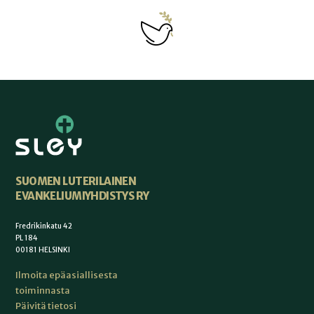
SUOMEN LUTERILAINEN
EVANKELIUMIYHDISTYS RY
Fredrikinkatu 42
PL 184
00181 HELSINKI
Ilmoita epäasiallisesta
toiminnasta
Päivitä tietosi