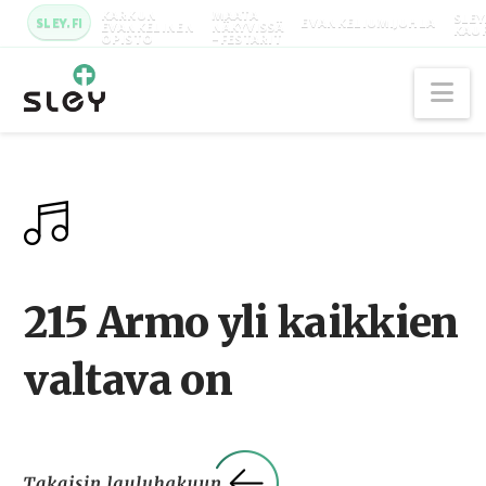
KARKUN
MAATA
SLEY
SLEY.FI
EVANKELIUMIJUHLA
EVANKELINEN
NÄKYVISSÄ
KAU
OPISTO
-FESTARIT
Na
215 Armo yli kaikkien
valtava on