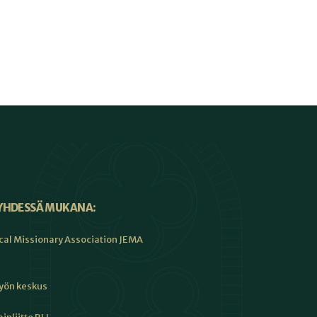
YHDESSÄ MUKANA:
cal Missionary Association JEMA
työn keskus