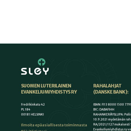
SUOMEN LUTERILAINEN
RAHALAHJAT
EVANKELIUMIYHDISTYS RY
(DANSKE BANK):
Fredrikinkatu 42
IBAN: FI13 8000 1500 779
PL 184
BIC: DABAFIHH
00181 HELSINKI
RAHANKERÄYSLUPA: Poliis
10.9.2021 myöntämän rah
Ilmoita epäasiallisesta toiminnasta
RA/2021/1127 mukaisesti 
Evankeliumiyhdistys ry vo