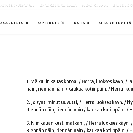
KYVISSÄ -FESTARIT
EVANKELIUMIJUHLA
SLEYN KAUPPA
BIBLE TO
OSALLISTU
OPISKELE
OSTA
OTA YHTEYTTÄ
1. Mä kuljin kauas kotoa, / Herra, luokses käyn, / ja
näin, riennän näin / kaukaa kotiinpäin. / Herra, kuu
2. Jo synti minut uuvutti, / Herra luokses käyn. / N
Riennän näin, riennän näin / kaukaa kotiinpäin. / H
3. Niin kauan kesti matkani, / Herra luokses käyn. 
Riennän näin, riennän näin / kaukaa kotiinpäin. / H