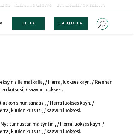
OLBOX
SLEYN NUORISOTYÖ
EVANKELISET OPISKELIJAT
LIITY
LAHJOITA
 eksyin sillä matkalla, / Herra, luokses käyn. / Riennän
len kutsusi, / saavun luoksesi.
yt uskon sinun sanaasi, / Herra luokses käyn. /
erra, kuulen kutsusi, / saavun luoksesi.
/ Nyt tunnustan mä syntini, / Herra luokses käyn. /
erra, kuulen kutsusi, / saavun luoksesi.