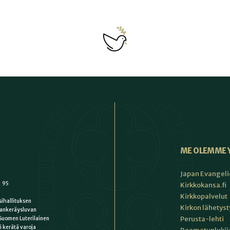
ME OLEMME 
Japan Evangeli
1 95
Kirkkokansa.fi
Kirkkopalvelut
ihallituksen
Kirkon lähetys
ankeräysluvan
Perusta-lehti
Suomen Luterilainen
i kerätä varoja