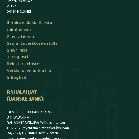
Fredrikinkatu 42
PL 184
00181 HELSINKI
Ilmoita epäasiallisesta
toiminnasta
Päivitä tietosi
Seuranta verkkosivustolla
Sleyn intra
Turvaposti
Rekisteriseloste
Verkkopalveluiden tila
In English
RAHALAHJAT
(DANSKE BANK):
IBAN: FI13 8000 1500 7791 95
BIC: DABAFIHH
RAHANKERÄYSLUPA: Poliisihallituksen
10.9.2021 myöntämän rahankeräysluvan
RA/2021/1127 mukaisesti Suomen
Luterilainen Evankeliumiyhdistys ry voi