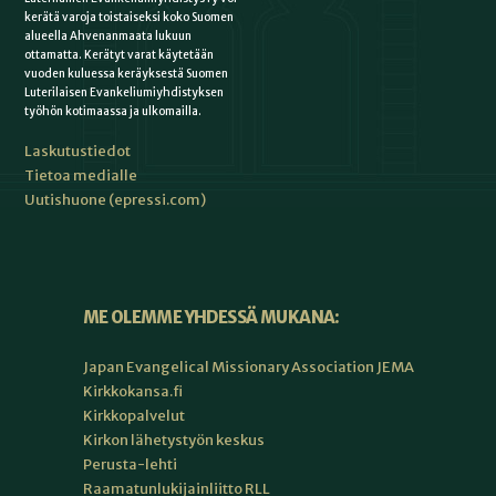
kerätä varoja toistaiseksi koko Suomen
alueella Ahvenanmaata lukuun
ottamatta. Kerätyt varat käytetään
vuoden kuluessa keräyksestä Suomen
Luterilaisen Evankeliumiyhdistyksen
työhön kotimaassa ja ulkomailla.
Laskutustiedot
Tietoa medialle
Uutishuone (epressi.com)
ME OLEMME YHDESSÄ MUKANA:
Japan Evangelical Missionary Association JEMA
Kirkkokansa.fi
Kirkkopalvelut
Kirkon lähetystyön keskus
Perusta-lehti
Raamatunlukijainliitto RLL