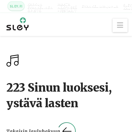
KARKUN
MAATA
SLEY
SLEY.FI
EVANKELIUMIJUHLA
EVANKELINEN
NÄKYVISSÄ
KAU
OPISTO
-FESTARIT
Na
223 Sinun luoksesi,
ystävä lasten