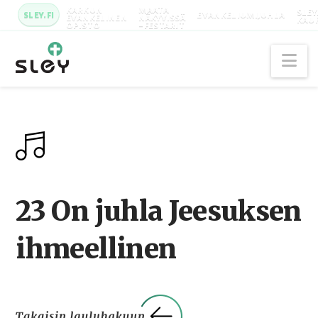
KARKUN
MAATA
SLEY
SLEY.FI
EVANKELIUMIJUHLA
EVANKELINEN
NÄKYVISSÄ
KAU
OPISTO
-FESTARIT
Na
23 On juhla Jeesuksen
ihmeellinen