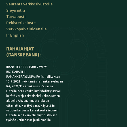
Seuranta verkkosivustolla
Sleyn intra
Turvaposti
Rekisteriseloste
Verkkopalveluiden tila
In English
RAHALAHJAT
(DANSKE BANK):
IBAN: FI13 8000 1500 7791 95
BIC: DABAFIHH
RAHANKERÄYSLUPA: Poliisihallituksen
10.9.2021 myöntämän rahankeräysluvan
RA/2021/1127 mukaisesti Suomen
Luterilainen Evankeliumiyhdistys ry voi
kerätä varoja toistaiseksi koko Suomen
alueella Ahvenanmaata lukuun
ottamatta. Kerätyt varat käytetään
vuoden kuluessa keräyksestä Suomen
Luterilaisen Evankeliumiyhdistyksen
työhön kotimaassa ja ulkomailla.