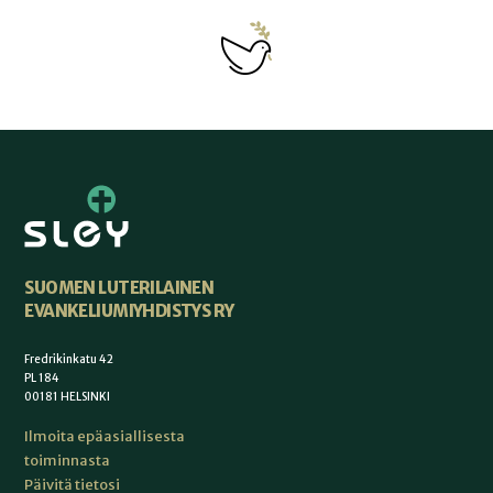
SUOMEN LUTERILAINEN
EVANKELIUMIYHDISTYS RY
Fredrikinkatu 42
PL 184
00181 HELSINKI
Ilmoita epäasiallisesta
toiminnasta
Päivitä tietosi