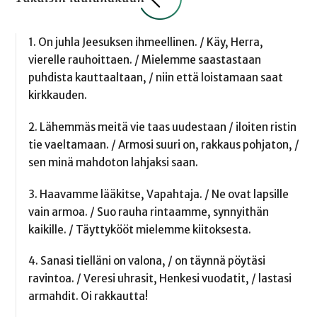
1. On juhla Jeesuksen ihmeellinen. / Käy, Herra,
vierelle rauhoittaen. / Mielemme saastastaan
puhdista kauttaaltaan, / niin että loistamaan saat
kirkkauden.
2. Lähemmäs meitä vie taas uudestaan / iloiten ristin
tie vaeltamaan. / Armosi suuri on, rakkaus pohjaton, /
sen minä mahdoton lahjaksi saan.
3. Haavamme lääkitse, Vapahtaja. / Ne ovat lapsille
vain armoa. / Suo rauha rintaamme, synnyithän
kaikille. / Täyttykööt mielemme kiitoksesta.
4. Sanasi tielläni on valona, / on täynnä pöytäsi
ravintoa. / Veresi uhrasit, Henkesi vuodatit, / lastasi
armahdit. Oi rakkautta!