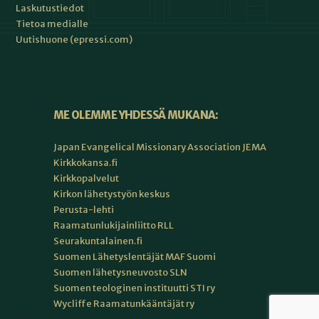
Laskutustiedot
Tietoa medialle
Uutishuone (epressi.com)
ME OLEMME YHDESSÄ MUKANA:
Japan Evangelical Missionary Association JEMA
Kirkkokansa.fi
Kirkkopalvelut
Kirkon lähetystyön keskus
Perusta-lehti
Raamatunlukijainliitto RLL
Seurakuntalainen.fi
Suomen Lähetyslentäjät MAF Suomi
Suomen lähetysneuvosto SLN
Suomen teologinen instituutti STI ry
Wycliffe Raamatunkääntäjät ry