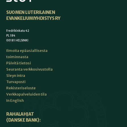
SUOMEN LUTERILAINEN
EVANKELIUMIYHDISTYS RY
Fredrikinkatu 42
PL 184
00181 HELSINKI
Ilmoita epäasiallisesta
toiminnasta
Päivitä tietosi
Seuranta verkkosivustolla
Sleyn intra
Turvaposti
Rekisteriseloste
Verkkopalveluiden tila
In English
RAHALAHJAT
(DANSKE BANK):