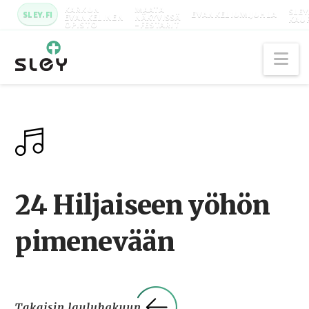
KARKUN
MAATA
SLEY
SLEY.FI
EVANKELIUMIJUHLA
EVANKELINEN
NÄKYVISSÄ
KAU
OPISTO
-FESTARIT
Na
24 Hiljaiseen yöhön
pimenevään