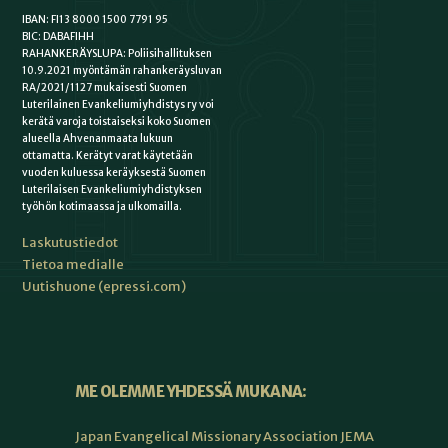
IBAN: FI13 8000 1500 7791 95
BIC: DABAFIHH
RAHANKERÄYSLUPA: Poliisihallituksen
10.9.2021 myöntämän rahankeräysluvan
RA/2021/1127 mukaisesti Suomen
Luterilainen Evankeliumiyhdistys ry voi
kerätä varoja toistaiseksi koko Suomen
alueella Ahvenanmaata lukuun
ottamatta. Kerätyt varat käytetään
vuoden kuluessa keräyksestä Suomen
Luterilaisen Evankeliumiyhdistyksen
työhön kotimaassa ja ulkomailla.
Laskutustiedot
Tietoa medialle
Uutishuone (epressi.com)
ME OLEMME YHDESSÄ MUKANA:
Japan Evangelical Missionary Association JEMA