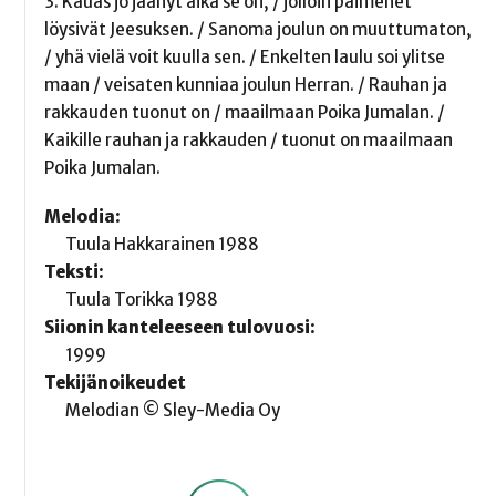
3. Kauas jo jäänyt aika se on, / jolloin paimenet
löysivät Jeesuksen. / Sanoma joulun on muuttumaton,
/ yhä vielä voit kuulla sen. / Enkelten laulu soi ylitse
maan / veisaten kunniaa joulun Herran. / Rauhan ja
rakkauden tuonut on / maailmaan Poika Jumalan. /
Kaikille rauhan ja rakkauden / tuonut on maailmaan
Poika Jumalan.
Melodia:
Tuula Hakkarainen 1988
Teksti:
Tuula Torikka 1988
Siionin kanteleeseen tulovuosi:
1999
Tekijänoikeudet
Melodian © Sley-Media Oy