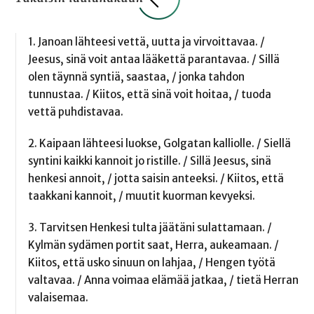
1. Janoan lähteesi vettä, uutta ja virvoittavaa. /
Jeesus, sinä voit antaa lääkettä parantavaa. / Sillä
olen täynnä syntiä, saastaa, / jonka tahdon
tunnustaa. / Kiitos, että sinä voit hoitaa, / tuoda
vettä puhdistavaa.
2. Kaipaan lähteesi luokse, Golgatan kalliolle. / Siellä
syntini kaikki kannoit jo ristille. / Sillä Jeesus, sinä
henkesi annoit, / jotta saisin anteeksi. / Kiitos, että
taakkani kannoit, / muutit kuorman kevyeksi.
3. Tarvitsen Henkesi tulta jäätäni sulattamaan. /
Kylmän sydämen portit saat, Herra, aukeamaan. /
Kiitos, että usko sinuun on lahjaa, / Hengen työtä
valtavaa. / Anna voimaa elämää jatkaa, / tietä Herran
valaisemaa.