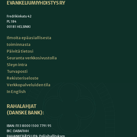
EVANKELIUMIYHDISTYS RY
Fredrikinkatu 42
PL 184
00181 HELSINKI
Ilmoita epäasiallisesta
toiminnasta
Päivitä tietosi
Seuranta verkkosivustolla
Sleyn intra
Turvaposti
Rekisteriseloste
Verkkopalveluiden tila
In English
RAHALAHJAT
(DANSKE BANK):
IBAN: FI13 8000 1500 7791 95
BIC: DABAFIHH
RAHANKERÄYSLUPA: Poliisihallituksen