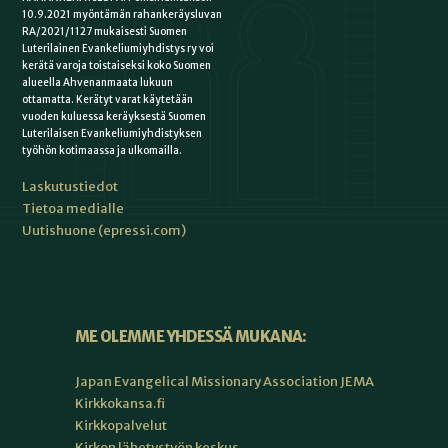
10.9.2021 myöntämän rahankeräysluvan
RA/2021/1127 mukaisesti Suomen
Luterilainen Evankeliumiyhdistys ry voi
kerätä varoja toistaiseksi koko Suomen
alueella Ahvenanmaata lukuun
ottamatta. Kerätyt varat käytetään
vuoden kuluessa keräyksestä Suomen
Luterilaisen Evankeliumiyhdistyksen
työhön kotimaassa ja ulkomailla.
Laskutustiedot
Tietoa medialle
Uutishuone (epressi.com)
ME OLEMME YHDESSÄ MUKANA:
Japan Evangelical Missionary Association JEMA
Kirkkokansa.fi
Kirkkopalvelut
Kirkon lähetystyön keskus