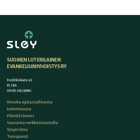
SUOMEN LUTERILAINEN
EVANKELIUMIYHDISTYS RY
Fredrikinkatu 42
PL 184
00181 HELSINKI
Ilmoita epäasiallisesta
toiminnasta
Päivitä tietosi
Seuranta verkkosivustolla
Sleyn intra
Turvaposti