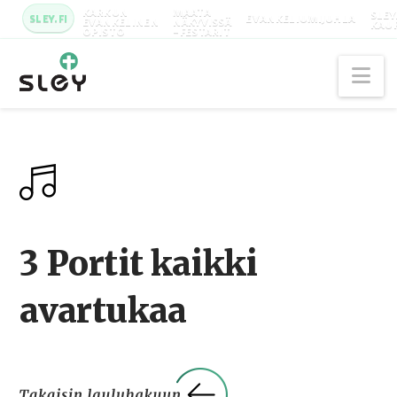
KARKUN
MAATA
SLEY
SLEY.FI
EVANKELIUMIJUHLA
EVANKELINEN
NÄKYVISSÄ
KAU
OPISTO
-FESTARIT
Na
3 Portit kaikki
avartukaa