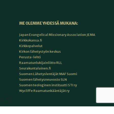
ME OLEMME YHDESSÄ MUKANA:
Japan Evangelical Missionary Association JEMA
Kirkkokansa.fi
Kirkkopalvelut
Kirkon lähetystyön keskus
Perusta-lehti
Raamatunlukijainliitto RLL
Seurakuntalainen.fi
Suomen Lähetyslentäjät MAF Suomi
Suomen lähetysneuvosto SLN
Suomen teologinen instituutti STI ry
Wycliffe Raamatunkääntäjät ry