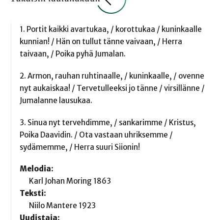
1. Portit kaikki avartukaa, / korottukaa / kuninkaalle
kunnian! / Hän on tullut tänne vaivaan, / Herra
taivaan, / Poika pyhä Jumalan.
2. Armon, rauhan ruhtinaalle, / kuninkaalle, / ovenne
nyt aukaiskaa! / Tervetulleeksi jo tänne / virsillänne /
Jumalanne lausukaa.
3. Sinua nyt tervehdimme, / sankarimme / Kristus,
Poika Daavidin. / Ota vastaan uhriksemme /
sydämemme, / Herra suuri Siionin!
Melodia:
Karl Johan Moring 1863
Teksti:
Niilo Mantere 1923
Uudistaja: