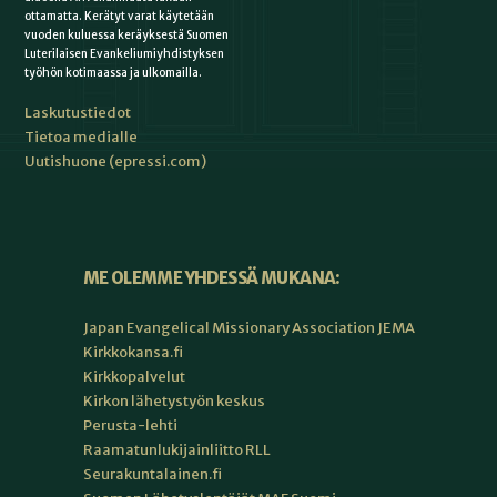
ottamatta. Kerätyt varat käytetään
vuoden kuluessa keräyksestä Suomen
Luterilaisen Evankeliumiyhdistyksen
työhön kotimaassa ja ulkomailla.
Laskutustiedot
Tietoa medialle
Uutishuone (epressi.com)
ME OLEMME YHDESSÄ MUKANA:
Japan Evangelical Missionary Association JEMA
Kirkkokansa.fi
Kirkkopalvelut
Kirkon lähetystyön keskus
Perusta-lehti
Raamatunlukijainliitto RLL
Seurakuntalainen.fi