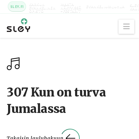
KARKUN
MAATA
SLEY
SLEY.FI
EVANKELIUMIJUHLA
EVANKELINEN
NÄKYVISSÄ
KAU
OPISTO
-FESTARIT
Na
307 Kun on turva
Jumalassa