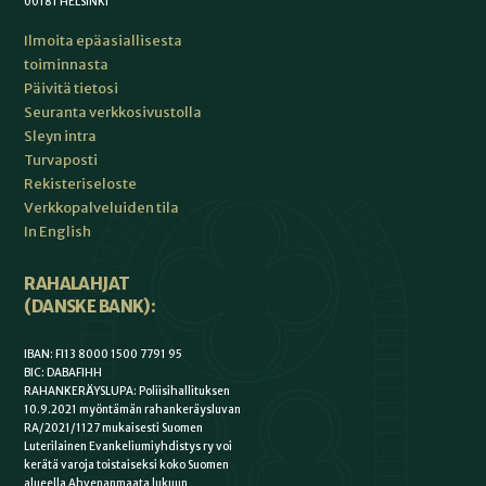
00181 HELSINKI
Ilmoita epäasiallisesta
toiminnasta
Päivitä tietosi
Seuranta verkkosivustolla
Sleyn intra
Turvaposti
Rekisteriseloste
Verkkopalveluiden tila
In English
RAHALAHJAT
(DANSKE BANK):
IBAN: FI13 8000 1500 7791 95
BIC: DABAFIHH
RAHANKERÄYSLUPA: Poliisihallituksen
10.9.2021 myöntämän rahankeräysluvan
RA/2021/1127 mukaisesti Suomen
Luterilainen Evankeliumiyhdistys ry voi
kerätä varoja toistaiseksi koko Suomen
alueella Ahvenanmaata lukuun