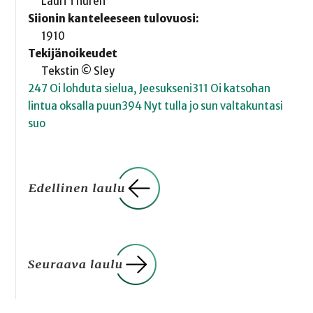
Lauri Thurén
Siionin kanteleeseen tulovuosi:
1910
Tekijänoikeudet
Tekstin © Sley
247 Oi lohduta sielua, Jeesukseni
311 Oi katsohan
lintua oksalla puun
394 Nyt tulla jo sun valtakuntasi
suo