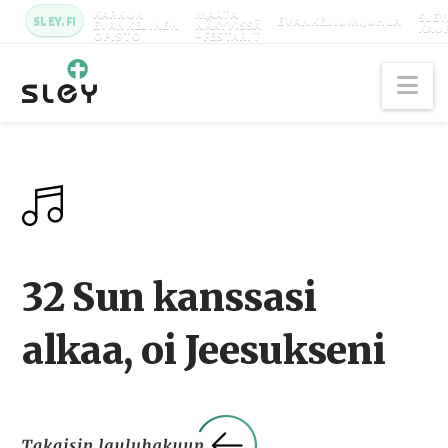
KARKUN
MAATA
SLEY
SLEY.FI
EVANKELIUMIJUHLA
EVANKELINEN
NÄKYVISSÄ
KAU
OPISTO
-FESTARIT
Na
32 Sun kanssasi
alkaa, oi Jeesukseni