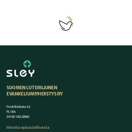
SUOMEN LUTERILAINEN
EVANKELIUMIYHDISTYS RY
Fredrikinkatu 42
PL 184
00181 HELSINKI
Ilmoita epäasiallisesta