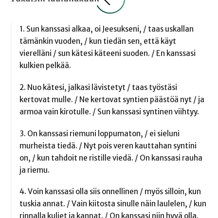
1. Sun kanssasi alkaa, oi Jeesukseni, / taas uskallan
tämänkin vuoden, / kun tiedän sen, että käyt
vierelläni / sun kätesi käteeni suoden. / En kanssasi
kulkien pelkää.
2. Nuo kätesi, jalkasi lävistetyt / taas työstäsi
kertovat mulle. / Ne kertovat syntien päästöä nyt / ja
armoa vain kirotulle. / Sun kanssasi syntinen viihtyy.
3. On kanssasi riemuni loppumaton, / ei sieluni
murheista tiedä. / Nyt pois veren kauttahan syntini
on, / kun tahdoit ne ristille viedä. / On kanssasi rauha
ja riemu.
4. Voin kanssasi olla siis onnellinen / myös silloin, kun
tuskia annat. / Vain kiitosta sinulle näin laulelen, / kun
rinnalla kuljet ja kannat. / On kanssasi niin hyvä olla.