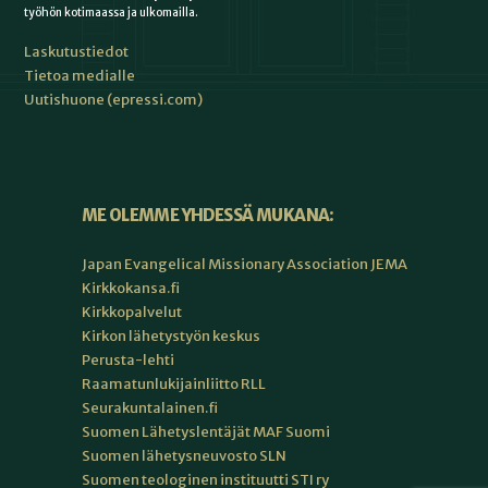
työhön kotimaassa ja ulkomailla.
Laskutustiedot
Tietoa medialle
Uutishuone (epressi.com)
ME OLEMME YHDESSÄ MUKANA:
Japan Evangelical Missionary Association JEMA
Kirkkokansa.fi
Kirkkopalvelut
Kirkon lähetystyön keskus
Perusta-lehti
Raamatunlukijainliitto RLL
Seurakuntalainen.fi
Suomen Lähetyslentäjät MAF Suomi
Suomen lähetysneuvosto SLN
Suomen teologinen instituutti STI ry