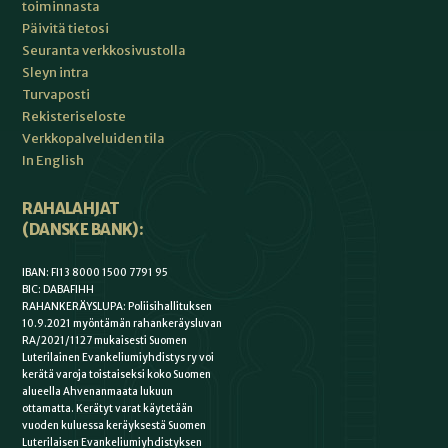
toiminnasta
Päivitä tietosi
Seuranta verkkosivustolla
Sleyn intra
Turvaposti
Rekisteriseloste
Verkkopalveluiden tila
In English
RAHALAHJAT
(DANSKE BANK):
IBAN: FI13 8000 1500 7791 95
BIC: DABAFIHH
RAHANKERÄYSLUPA: Poliisihallituksen
10.9.2021 myöntämän rahankeräysluvan
RA/2021/1127 mukaisesti Suomen
Luterilainen Evankeliumiyhdistys ry voi
kerätä varoja toistaiseksi koko Suomen
alueella Ahvenanmaata lukuun
ottamatta. Kerätyt varat käytetään
vuoden kuluessa keräyksestä Suomen
Luterilaisen Evankeliumiyhdistyksen