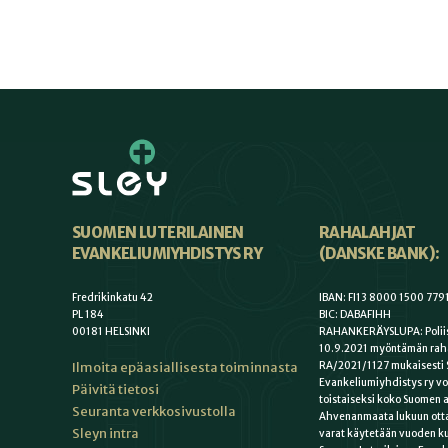
SUOMEN LUTERILAINEN
RAHALAHJAT
EVANKELIUMIYHDISTYS RY
(DANSKE BANK):
Fredrikinkatu 42
IBAN: FI13 8000 1500 779
PL 184
BIC: DABAFIHH
00181 HELSINKI
RAHANKERÄYSLUPA: Poliis
10.9.2021 myöntämän rah
Ilmoita epäasiallisesta toiminnasta
RA/2021/1127 mukaisesti 
Evankeliumiyhdistys ry vo
Päivitä tietosi
toistaiseksi koko Suomen a
Seuranta verkkosivustolla
Ahvenanmaata lukuun otta
Sleyn intra
varat käytetään vuoden k