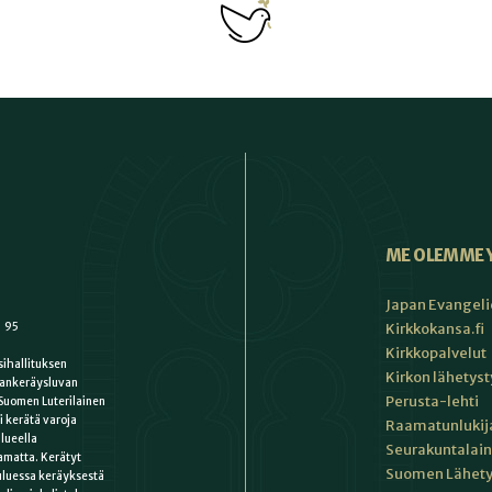
ME OLEMME 
Japan Evangeli
1 95
Kirkkokansa.fi
Kirkkopalvelut
ihallituksen
Kirkon lähetys
ankeräysluvan
Perusta-lehti
Suomen Luterilainen
i kerätä varoja
Raamatunlukija
lueella
Seurakuntalain
matta. Kerätyt
Suomen Lähety
uluessa keräyksestä