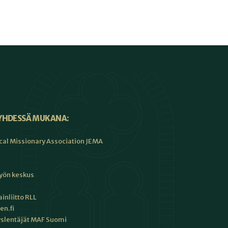
YHDESSÄ MUKANA:
cal Missionary Association JEMA
työn keskus
inliitto RLL
en.fi
slentäjät MAF Suomi