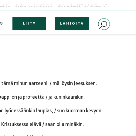
OLBOX
SLEYN NUORISOTYÖ
EVANKELISET OPISKELIJAT
LIITY
LAHJOITA
 On tämä minun aarteeni: / mä löysin Jeesuksen.
n pappi on ja profeetta / ja kuninkaanikin.
 on lyödessäänkin laupias, / suo kuorman kevyen.
in Kristuksessa elävä / saan olla minäkin.