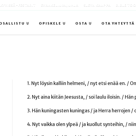
KYVISSÄ -FESTARIT
EVANKELIUMIJUHLA
SLEYN KAUPPA
BIBLE TO
OSALLISTU
OPISKELE
OSTA
OTA YHTEYTTÄ
1. Nyt löysin kalliin helmeni, / nyt etsi enää en. /
2. Nyt aina kiitän Jeesusta, / soi laulu iloisin. / Hä
3. Hän kuningasten kuningas / ja Herra herrojen /
4. Nyt vaikka olen ylpeä / ja kuollut synteihin, / ni