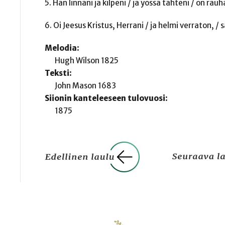
5. Hän linnani ja kilpeni / ja yössä tähteni / on rauh
6. Oi Jeesus Kristus, Herrani / ja helmi verraton, / 
Melodia:
Hugh Wilson 1825
Teksti:
John Mason 1683
Siionin kanteleeseen tulovuosi:
1875