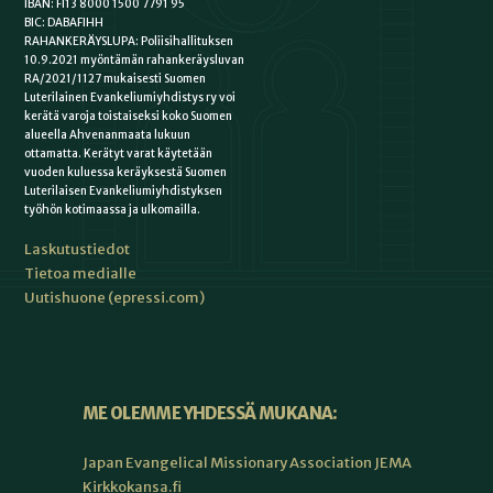
IBAN: FI13 8000 1500 7791 95
BIC: DABAFIHH
RAHANKERÄYSLUPA: Poliisihallituksen
10.9.2021 myöntämän rahankeräysluvan
RA/2021/1127 mukaisesti Suomen
Luterilainen Evankeliumiyhdistys ry voi
kerätä varoja toistaiseksi koko Suomen
alueella Ahvenanmaata lukuun
ottamatta. Kerätyt varat käytetään
vuoden kuluessa keräyksestä Suomen
Luterilaisen Evankeliumiyhdistyksen
työhön kotimaassa ja ulkomailla.
Laskutustiedot
Tietoa medialle
Uutishuone (epressi.com)
ME OLEMME YHDESSÄ MUKANA:
Japan Evangelical Missionary Association JEMA
Kirkkokansa.fi