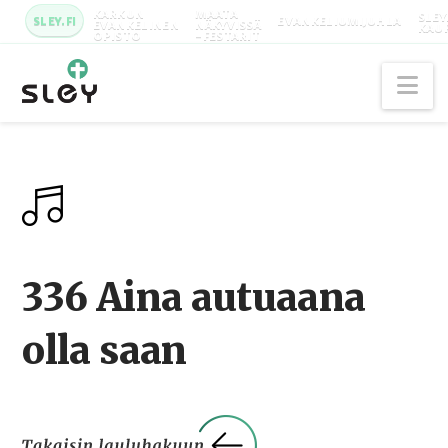
KARKUN
MAATA
SLEY
SLEY.FI
EVANKELIUMIJUHLA
EVANKELINEN
NÄKYVISSÄ
KAU
OPISTO
-FESTARIT
Na
336 Aina autuaana
olla saan