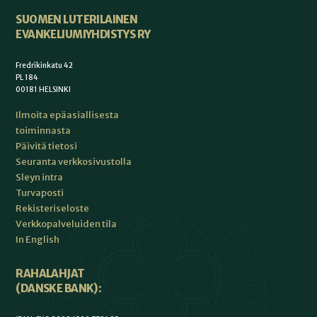
SUOMEN LUTERILAINEN
EVANKELIUMIYHDISTYS RY
Fredrikinkatu 42
PL 184
00181 HELSINKI
Ilmoita epäasiallisesta
toiminnasta
Päivitä tietosi
Seuranta verkkosivustolla
Sleyn intra
Turvaposti
Rekisteriseloste
Verkkopalveluiden tila
In English
RAHALAHJAT
(DANSKE BANK):