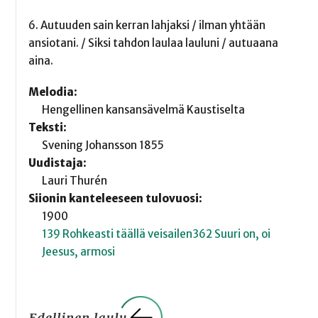
6. Autuuden sain kerran lahjaksi / ilman yhtään
ansiotani. / Siksi tahdon laulaa lauluni / autuaana
aina.
Melodia:
Hengellinen kansansävelmä Kaustiselta
Teksti:
Svening Johansson 1855
Uudistaja:
Lauri Thurén
Siionin kanteleeseen tulovuosi:
1900
139 Rohkeasti täällä veisailen
362 Suuri on, oi
Jeesus, armosi