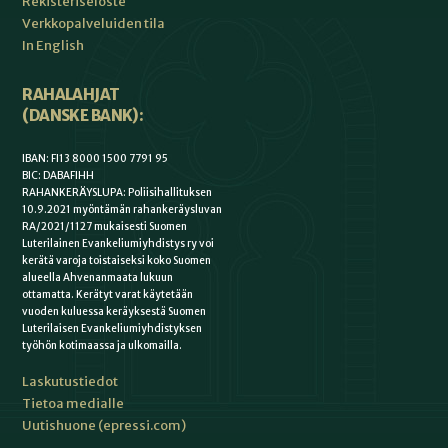
Rekisteriseloste
Verkkopalveluiden tila
In English
RAHALAHJAT
(DANSKE BANK):
IBAN: FI13 8000 1500 7791 95
BIC: DABAFIHH
RAHANKERÄYSLUPA: Poliisihallituksen
10.9.2021 myöntämän rahankeräysluvan
RA/2021/1127 mukaisesti Suomen
Luterilainen Evankeliumiyhdistys ry voi
kerätä varoja toistaiseksi koko Suomen
alueella Ahvenanmaata lukuun
ottamatta. Kerätyt varat käytetään
vuoden kuluessa keräyksestä Suomen
Luterilaisen Evankeliumiyhdistyksen
työhön kotimaassa ja ulkomailla.
Laskutustiedot
Tietoa medialle
Uutishuone (epressi.com)