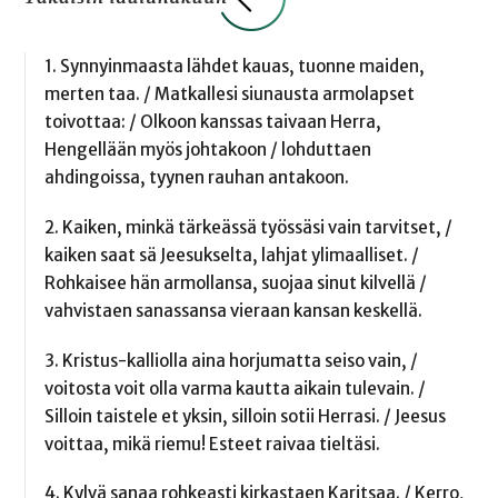
1. Synnyinmaasta lähdet kauas, tuonne maiden,
merten taa. / Matkallesi siunausta armolapset
toivottaa: / Olkoon kanssas taivaan Herra,
Hengellään myös johtakoon / lohduttaen
ahdingoissa, tyynen rauhan antakoon.
2. Kaiken, minkä tärkeässä työssäsi vain tarvitset, /
kaiken saat sä Jeesukselta, lahjat ylimaalliset. /
Rohkaisee hän armollansa, suojaa sinut kilvellä /
vahvistaen sanassansa vieraan kansan keskellä.
3. Kristus-kalliolla aina horjumatta seiso vain, /
voitosta voit olla varma kautta aikain tulevain. /
Silloin taistele et yksin, silloin sotii Herrasi. / Jeesus
voittaa, mikä riemu! Esteet raivaa tieltäsi.
4. Kylvä sanaa rohkeasti kirkastaen Karitsaa. / Kerro,