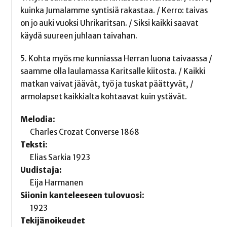
kuinka Jumalamme syntisiä rakastaa. / Kerro: taivas
on jo auki vuoksi Uhrikaritsan. / Siksi kaikki saavat
käydä suureen juhlaan taivahan.
5. Kohta myös me kunniassa Herran luona taivaassa /
saamme olla laulamassa Karitsalle kiitosta. / Kaikki
matkan vaivat jäävät, työ ja tuskat päättyvät, /
armolapset kaikkialta kohtaavat kuin ystävät.
Melodia:
Charles Crozat Converse 1868
Teksti:
Elias Sarkia 1923
Uudistaja:
Eija Harmanen
Siionin kanteleeseen tulovuosi:
1923
Tekijänoikeudet