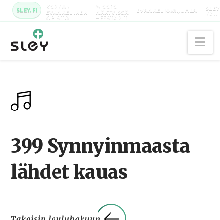
KARKUN
MAATA
SLEY
SLEY.FI
EVANKELIUMIJUHLA
EVANKELINEN
NÄKYVISSÄ
KAU
OPISTO
-FESTARIT
Na
399 Synnyinmaasta
lähdet kauas