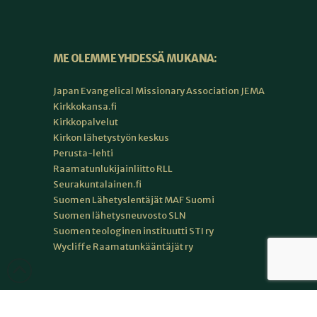
ME OLEMME YHDESSÄ MUKANA:
Japan Evangelical Missionary Association JEMA
Kirkkokansa.fi
Kirkkopalvelut
Kirkon lähetystyön keskus
Perusta-lehti
Raamatunlukijainliitto RLL
Seurakuntalainen.fi
Suomen Lähetyslentäjät MAF Suomi
Suomen lähetysneuvosto SLN
Suomen teologinen instituutti STI ry
Wycliffe Raamatunkääntäjät ry