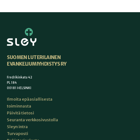
SUOMEN LUTERILAINEN
EVANKELIUMIYHDISTYS RY
Fredrikinkatu 42
PL 184
00181 HELSINKI
Ilmoita epäasiallisesta
toiminnasta
Päivitä tietosi
Seuranta verkkosivustolla
Sleyn intra
Turvaposti