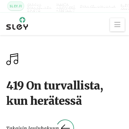
KARKUN
MAATA
SLEY
SLEY.FI
EVANKELIUMIJUHLA
EVANKELINEN
NÄKYVISSÄ
KAU
OPISTO
-FESTARIT
Na
419 On turvallista,
kun herätessä