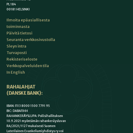
PL 184
00181 HELSINKI
Ilmoita epäasiallisesta
toiminnasta
Päivitä tietosi
Seuranta verkkosivustolla
Sleyn intra
Turvaposti
Rekisteriseloste
Verkkopalveluiden tila
In English
RAHALAHJAT
(DANSKE BANK):
IBAN: FI13 8000 1500 7791 95
BIC: DABAFIHH
RAHANKERÄYSLUPA: Poliisihallituksen
10.9.2021 myöntämän rahankeräysluvan
RA/2021/1127 mukaisesti Suomen
Luterilainen Evankeliumiyhdistys ry voi