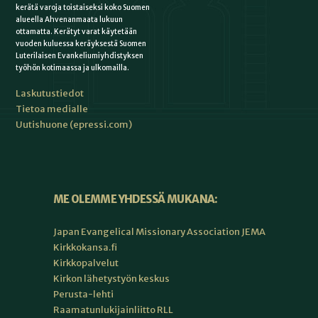
kerätä varoja toistaiseksi koko Suomen
alueella Ahvenanmaata lukuun
ottamatta. Kerätyt varat käytetään
vuoden kuluessa keräyksestä Suomen
Luterilaisen Evankeliumiyhdistyksen
työhön kotimaassa ja ulkomailla.
Laskutustiedot
Tietoa medialle
Uutishuone (epressi.com)
ME OLEMME YHDESSÄ MUKANA:
Japan Evangelical Missionary Association JEMA
Kirkkokansa.fi
Kirkkopalvelut
Kirkon lähetystyön keskus
Perusta-lehti
Raamatunlukijainliitto RLL