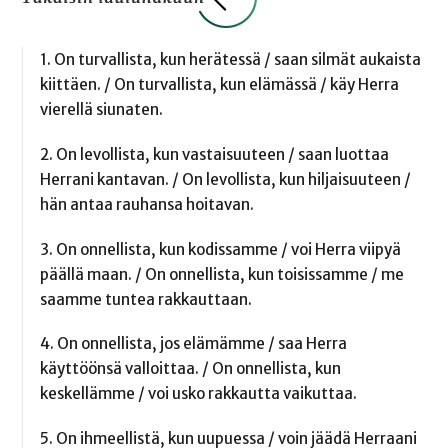
1. On turvallista, kun herätessä / saan silmät aukaista
kiittäen. / On turvallista, kun elämässä / käy Herra
vierellä siunaten.
2. On levollista, kun vastaisuuteen / saan luottaa
Herrani kantavan. / On levollista, kun hiljaisuuteen /
hän antaa rauhansa hoitavan.
3. On onnellista, kun kodissamme / voi Herra viipyä
päällä maan. / On onnellista, kun toisissamme / me
saamme tuntea rakkauttaan.
4. On onnellista, jos elämämme / saa Herra
käyttöönsä valloittaa. / On onnellista, kun
keskellämme / voi usko rakkautta vaikuttaa.
5. On ihmeellistä, kun uupuessa / voin jäädä Herraani