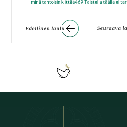
minä tahtoisin kiittää
469 Taistella täällä ei tar