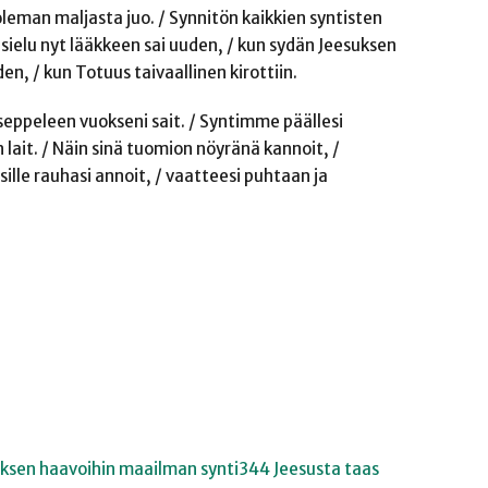
oleman maljasta juo. / Synnitön kaikkien syntisten
 sielu nyt lääkkeen sai uuden, / kun sydän Jeesuksen
en, / kun Totuus taivaallinen kirottiin.
 seppeleen vuokseni sait. / Syntimme päällesi
lait. / Näin sinä tuomion nöyränä kannoit, /
lle rauhasi annoit, / vaatteesi puhtaan ja
ksen haavoihin maailman synti
344 Jeesusta taas