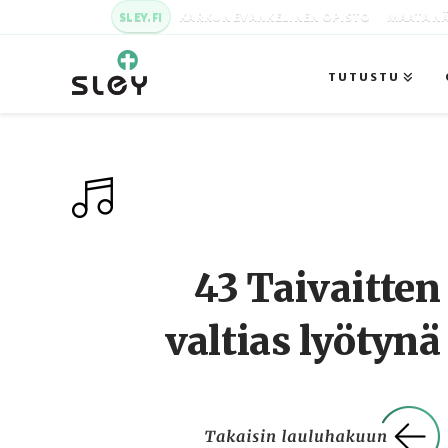
SLEY.FI
KARKUN EVANKELINEN OPISTO
MAATA NÄ
TUTUSTU
43 Taivaitten
valtias lyötynä