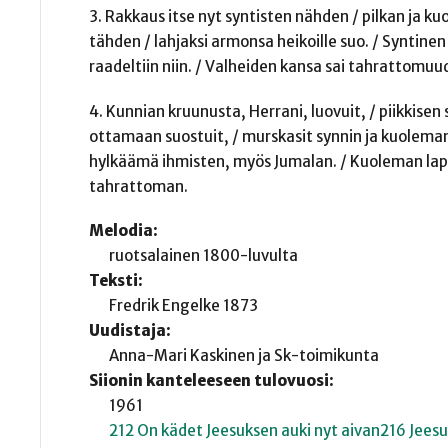
3. Rakkaus itse nyt syntisten nähden / pilkan ja ku
tähden / lahjaksi armonsa heikoille suo. / Syntinen
raadeltiin niin. / Valheiden kansa sai tahrattomuud
4. Kunnian kruunusta, Herrani, luovuit, / piikkisen
ottamaan suostuit, / murskasit synnin ja kuoleman 
hylkäämä ihmisten, myös Jumalan. / Kuoleman lapsi
tahrattoman.
Melodia:
ruotsalainen 1800-luvulta
Teksti:
Fredrik Engelke 1873
Uudistaja:
Anna-Mari Kaskinen ja Sk-toimikunta
Siionin kanteleeseen tulovuosi:
1961
212 On kädet Jeesuksen auki nyt aivan
216 Jeesu