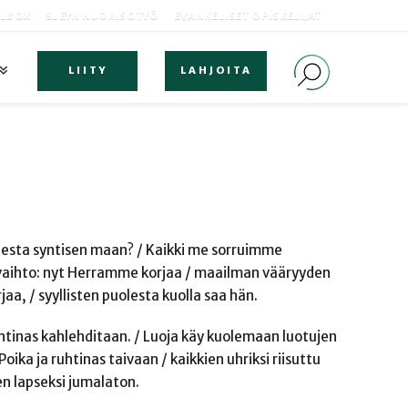
OLBOX
SLEYN NUORISOTYÖ
EVANKELISET OPISKELIJAT
LIITY
LAHJOITA
uolesta syntisen maan? / Kaikki me sorruimme
uas vaihto: nyt Herramme korjaa / maailman vääryyden
a, / syyllisten puolesta kuolla saa hän.
tinas kahlehditaan. / Luoja käy kuolemaan luotujen
ika ja ruhtinas taivaan / kaikkien uhriksi riisuttu
en lapseksi jumalaton.