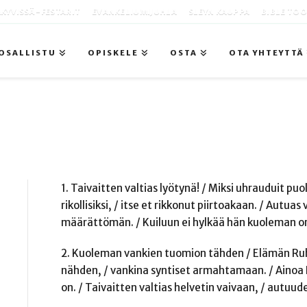
KYVISSÄ -FESTARIT
EVANKELIUMIJUHLA
SLEYN KAUPPA
BIBLE TO
OSALLISTU
OPISKELE
OSTA
OTA YHTEYTTÄ
1. Taivaitten valtias lyötynä! / Miksi uhrauduit p
rikollisiksi, / itse et rikkonut piirtoakaan. / Aut
määrättömän. / Kuiluun ei hylkää hän kuoleman orja
2. Kuoleman vankien tuomion tähden / Elämän Ruh
nähden, / vankina syntiset armahtamaan. / Ainoa Po
on. / Taivaitten valtias helvetin vaivaan, / autuud