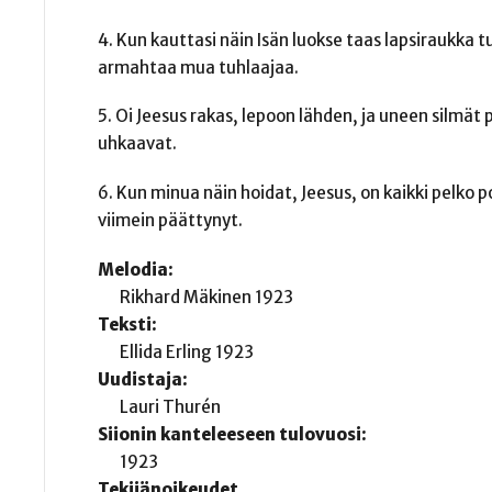
4. Kun kauttasi näin Isän luokse taas lapsiraukka t
armahtaa mua tuhlaajaa.
5. Oi Jeesus rakas, lepoon lähden, ja uneen silmät p
uhkaavat.
6. Kun minua näin hoidat, Jeesus, on kaikki pelko 
viimein päättynyt.
Melodia:
Rikhard Mäkinen 1923
Teksti:
Ellida Erling 1923
Uudistaja:
Lauri Thurén
Siionin kanteleeseen tulovuosi:
1923
Tekijänoikeudet