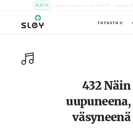
SLEY.FI
KARKUN EVANKELINEN OPISTO
MAATA NÄ
TUTUSTU
432 Näin
uupuneena,
väsyneenä