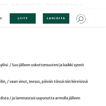
OLBOX
SLEYN NUORISOTYÖ
EVANKELISET OPISKELIJAT
LIITY
LAHJOITA
iisi. / Suo jälleen uskottomuuteni ja kaikki synnit
in, / vaan sinut, Jeesus, päivän töissä niin kiireisissä
hdista / ja lammastasi uupunutta armolla jälleen