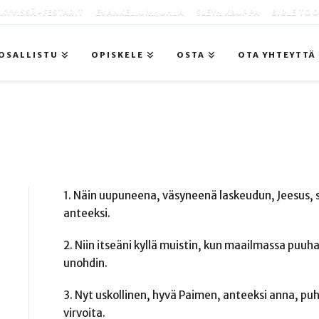
KYVISSÄ -FESTARIT
EVANKELIUMIJUHLA
SLEYN KAUPPA
BIBLE TO
OSALLISTU
OPISKELE
OSTA
OTA YHTEYTTÄ
1. Näin uupuneena, väsyneenä laskeudun, Jeesus, syl
anteeksi.
2. Niin itseäni kyllä muistin, kun maailmassa puuhail
unohdin.
3. Nyt uskollinen, hyvä Paimen, anteeksi anna, pu
virvoita.