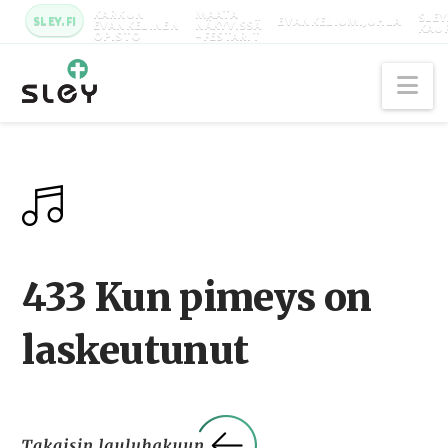
KARKUN
MAATA
SLEY
SLEY.FI
EVANKELIUMIJUHLA
EVANKELINEN
NÄKYVISSÄ
KAU
OPISTO
-FESTARIT
Na
433 Kun pimeys on
laskeutunut