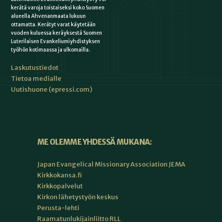
kerätä varoja toistaiseksi koko Suomen
alueella Ahvenanmaata lukuun
ottamatta. Kerätyt varat käytetään
vuoden kuluessa keräyksestä Suomen
Luterilaisen Evankeliumiyhdistyksen
työhön kotimaassa ja ulkomailla.
Laskutustiedot
Tietoa medialle
Uutishuone (epressi.com)
ME OLEMME YHDESSÄ MUKANA:
Japan Evangelical Missionary Association JEMA
Kirkkokansa.fi
Kirkkopalvelut
Kirkon lähetystyön keskus
Perusta-lehti
Raamatunlukijainliitto RLL