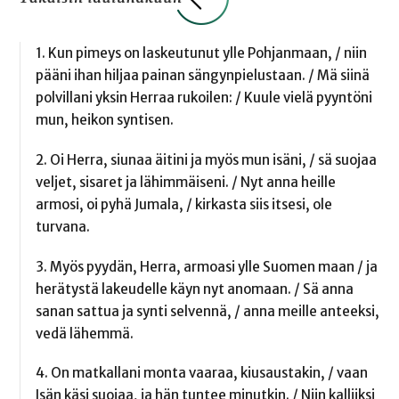
1. Kun pimeys on laskeutunut ylle Pohjanmaan, / niin
pääni ihan hiljaa painan sängynpielustaan. / Mä siinä
polvillani yksin Herraa rukoilen: / Kuule vielä pyyntöni
mun, heikon syntisen.
2. Oi Herra, siunaa äitini ja myös mun isäni, / sä suojaa
veljet, sisaret ja lähimmäiseni. / Nyt anna heille
armosi, oi pyhä Jumala, / kirkasta siis itsesi, ole
turvana.
3. Myös pyydän, Herra, armoasi ylle Suomen maan / ja
herätystä lakeudelle käyn nyt anomaan. / Sä anna
sanan sattua ja synti selvennä, / anna meille anteeksi,
vedä lähemmä.
4. On matkallani monta vaaraa, kiusaustakin, / vaan
Isän käsi suojaa, ja hän tuntee minutkin. / Niin kalliiksi