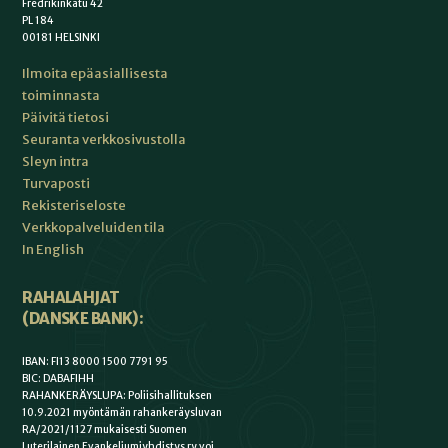
Fredrikinkatu 42
PL 184
00181 HELSINKI
Ilmoita epäasiallisesta
toiminnasta
Päivitä tietosi
Seuranta verkkosivustolla
Sleyn intra
Turvaposti
Rekisteriseloste
Verkkopalveluiden tila
In English
RAHALAHJAT
(DANSKE BANK):
IBAN: FI13 8000 1500 7791 95
BIC: DABAFIHH
RAHANKERÄYSLUPA: Poliisihallituksen
10.9.2021 myöntämän rahankeräysluvan
RA/2021/1127 mukaisesti Suomen
Luterilainen Evankeliumiyhdistys ry voi