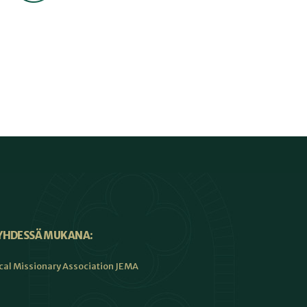
YHDESSÄ MUKANA:
cal Missionary Association JEMA