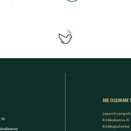
ME OLEMME 
Japan Evangeli
1 95
Kirkkokansa.fi
Kirkkopalvelut
ihallituksen