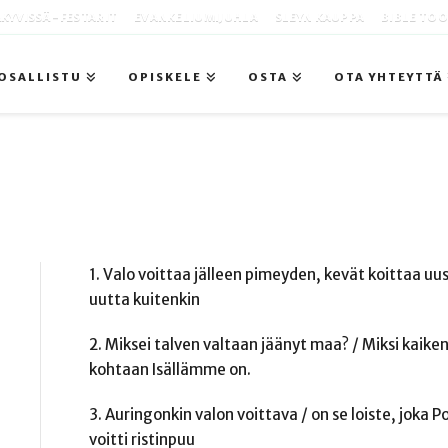
KYVISSÄ -FESTARIT
EVANKELIUMIJUHLA
SLEYN KAUPPA
BIBLE TO
OSALLISTU
OPISKELE
OSTA
OTA YHTEYTTÄ
1. Valo voittaa jälleen pimeyden, kevät koittaa uu
uutta kuitenkin
2. Miksei talven valtaan jäänyt maa? / Miksi kaiken
kohtaan Isällämme on.
3. Auringonkin valon voittava / on se loiste, joka 
voitti ristinpuu