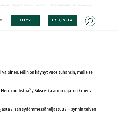
OLBOX
SLEYN NUORISOTYÖ
EVANKELISET OPISKELIJAT
LIITY
LAHJOITA
si valoinen. Näin on käynyt vuosituhansin, mulle se
 Herra uudistaa? / Siksi että armo rajaton / meitä
Pojasta / Isän sydämmessäheijastuu / – synnin talven