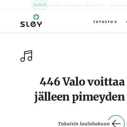
SLEY.FI
KARKUN EVANKELINEN OPISTO
MAATA NÄ
TUTUSTU
446 Valo voittaa
jälleen pimeyden