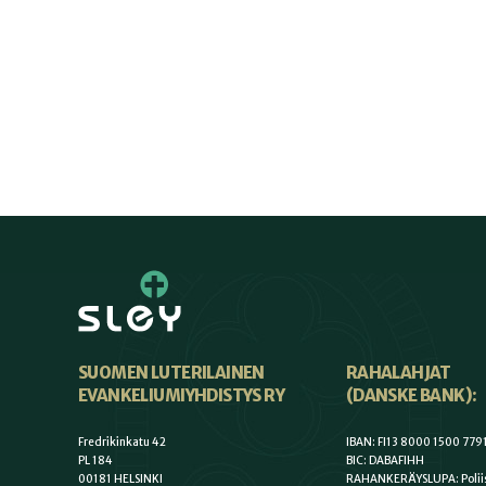
SUOMEN LUTERILAINEN
RAHALAHJAT
EVANKELIUMIYHDISTYS RY
(DANSKE BANK):
Fredrikinkatu 42
IBAN: FI13 8000 1500 779
PL 184
BIC: DABAFIHH
00181 HELSINKI
RAHANKERÄYSLUPA: Poliis