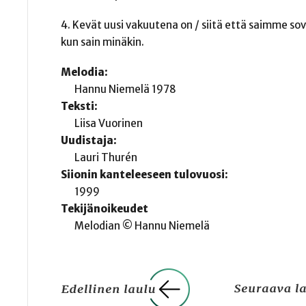
4. Kevät uusi vakuutena on / siitä että saimme sovi
kun sain minäkin.
Melodia:
Hannu Niemelä 1978
Teksti:
Liisa Vuorinen
Uudistaja:
Lauri Thurén
Siionin kanteleeseen tulovuosi:
1999
Tekijänoikeudet
Melodian © Hannu Niemelä