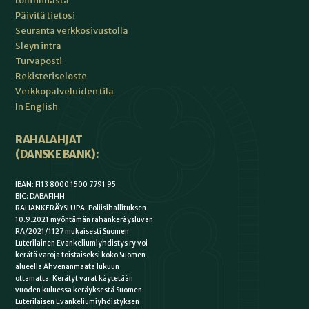
toiminnasta
Päivitä tietosi
Seuranta verkkosivustolla
Sleyn intra
Turvaposti
Rekisteriseloste
Verkkopalveluiden tila
In English
RAHALAHJAT
(DANSKE BANK):
IBAN: FI13 8000 1500 7791 95
BIC: DABAFIHH
RAHANKERÄYSLUPA: Poliisihallituksen
10.9.2021 myöntämän rahankeräysluvan
RA/2021/1127 mukaisesti Suomen
Luterilainen Evankeliumiyhdistys ry voi
kerätä varoja toistaiseksi koko Suomen
alueella Ahvenanmaata lukuun
ottamatta. Kerätyt varat käytetään
vuoden kuluessa keräyksestä Suomen
Luterilaisen Evankeliumiyhdistyksen