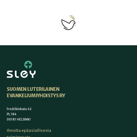
SUOMEN LUTERILAINEN
EVANKELIUMIYHDISTYS RY
Fredrikinkatu 42
PL 184
00181 HELSINKI
Ilmoita epäasiallisesta