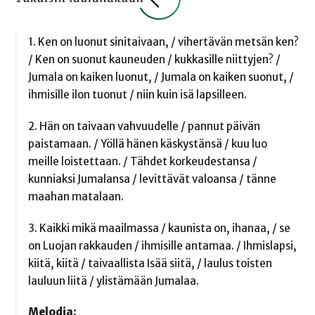
1. Ken on luonut sinitaivaan, / vihertävän metsän ken?
/ Ken on suonut kauneuden / kukkasille niittyjen? /
Jumala on kaiken luonut, / Jumala on kaiken suonut, /
ihmisille ilon tuonut / niin kuin isä lapsilleen.
2. Hän on taivaan vahvuudelle / pannut päivän
paistamaan. / Yöllä hänen käskystänsä / kuu luo
meille loistettaan. / Tähdet korkeudestansa /
kunniaksi Jumalansa / levittävät valoansa / tänne
maahan matalaan.
3. Kaikki mikä maailmassa / kaunista on, ihanaa, / se
on Luojan rakkauden / ihmisille antamaa. / Ihmislapsi,
kiitä, kiitä / taivaallista Isää siitä, / laulus toisten
lauluun liitä / ylistämään Jumalaa.
Melodia: