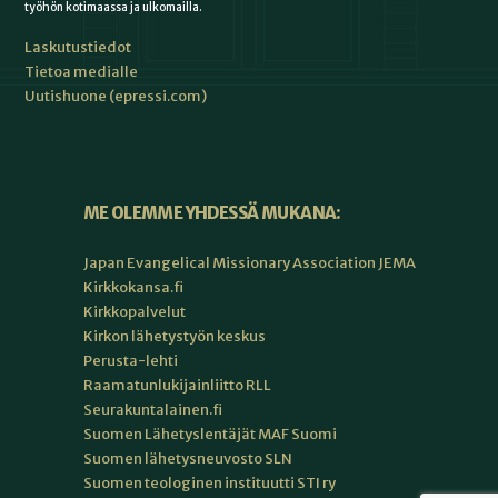
työhön kotimaassa ja ulkomailla.
Laskutustiedot
Tietoa medialle
Uutishuone (epressi.com)
ME OLEMME YHDESSÄ MUKANA:
Japan Evangelical Missionary Association JEMA
Kirkkokansa.fi
Kirkkopalvelut
Kirkon lähetystyön keskus
Perusta-lehti
Raamatunlukijainliitto RLL
Seurakuntalainen.fi
Suomen Lähetyslentäjät MAF Suomi
Suomen lähetysneuvosto SLN
Suomen teologinen instituutti STI ry