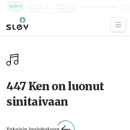
KARKUN
MAATA
SLEY
SLEY.FI
EVANKELIUMIJUHLA
EVANKELINEN
NÄKYVISSÄ
KAU
OPISTO
-FESTARIT
Na
447 Ken on luonut
sinitaivaan