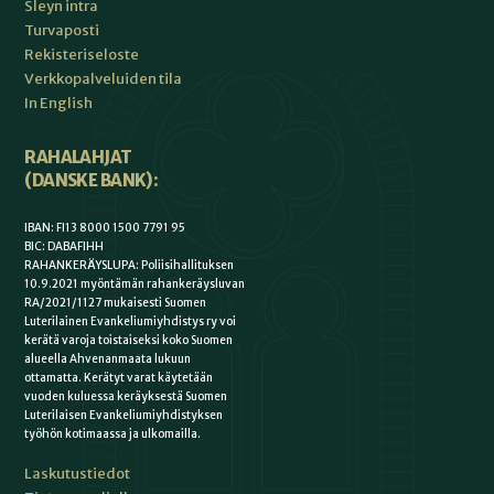
Sleyn intra
Turvaposti
Rekisteriseloste
Verkkopalveluiden tila
In English
RAHALAHJAT
(DANSKE BANK):
IBAN: FI13 8000 1500 7791 95
BIC: DABAFIHH
RAHANKERÄYSLUPA: Poliisihallituksen
10.9.2021 myöntämän rahankeräysluvan
RA/2021/1127 mukaisesti Suomen
Luterilainen Evankeliumiyhdistys ry voi
kerätä varoja toistaiseksi koko Suomen
alueella Ahvenanmaata lukuun
ottamatta. Kerätyt varat käytetään
vuoden kuluessa keräyksestä Suomen
Luterilaisen Evankeliumiyhdistyksen
työhön kotimaassa ja ulkomailla.
Laskutustiedot