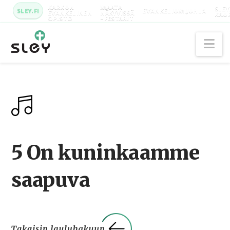
KARKUN
MAATA
SLEY
SLEY.FI
EVANKELIUMIJUHLA
EVANKELINEN
NÄKYVISSÄ
KAU
OPISTO
-FESTARIT
Na
5 On kuninkaamme
saapuva