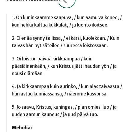
1. On kuninkaamme saapuva, / kun aamu valkenee, /
kun hehku kultaa kukkulat, / ja luonto iloitsee.
2. Ei enää synny tallissa, / ei kärsi, kuolekaan. / Kuin
taivas hän nyt säteilee / suuressa loistossaan.
3. Oi loiston päivää kirkkaampaa / kuin
pääsiäinenkään, / kun Kristus jätti haudan yön / ja
nousi elämään.
4. Ja kirkkaampaa kuin aurinko, / kun alas taivaasta /
hän astuu kunniassansa, / näemme kasvonsa.
5. Jo saavu, Kristus, kuningas, / pian omiesi luo / ja
uuden aamun kauneus / ja uusi päivä tuo.
Melodia: