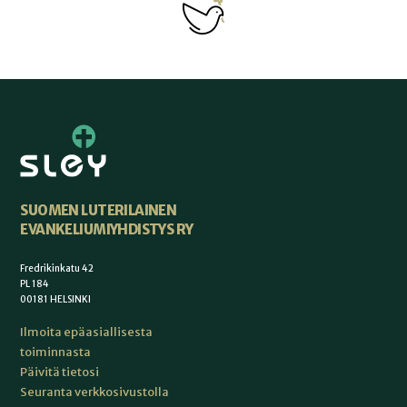
SUOMEN LUTERILAINEN
EVANKELIUMIYHDISTYS RY
Fredrikinkatu 42
PL 184
00181 HELSINKI
Ilmoita epäasiallisesta
toiminnasta
Päivitä tietosi
Seuranta verkkosivustolla