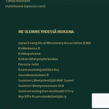
Tietoa medialle
Uutishuone (epressi.com)
ME OLEMME YHDESSÄ MUKANA:
Japan Evangelical Missionary Association JEMA
Kirkkokansa.fi
Kirkkopalvelut
Kirkon lähetystyön keskus
Perusta-lehti
Raamatunlukijainliitto RLL
Seurakuntalainen.fi
Suomen Lähetyslentäjät MAF Suomi
Suomen lähetysneuvosto SLN
Suomen teologinen instituutti STI ry
Wycliffe Raamatunkääntäjät ry