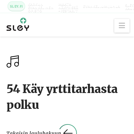
KARKUN
MAATA
SLEY
SLEY.FI
EVANKELIUMIJUHLA
EVANKELINEN
NÄKYVISSÄ
KAU
OPISTO
-FESTARIT
Na
54 Käy yrttitarhasta
polku