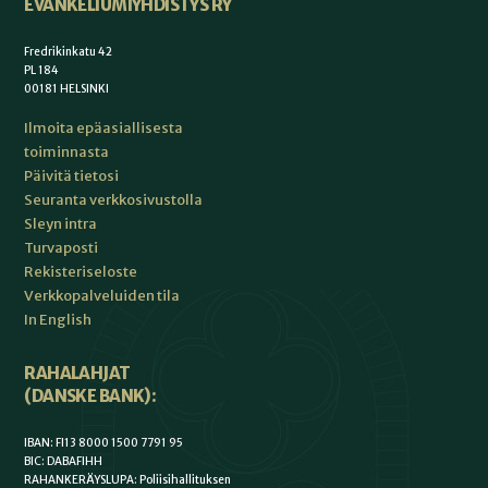
EVANKELIUMIYHDISTYS RY
Fredrikinkatu 42
PL 184
00181 HELSINKI
Ilmoita epäasiallisesta
toiminnasta
Päivitä tietosi
Seuranta verkkosivustolla
Sleyn intra
Turvaposti
Rekisteriseloste
Verkkopalveluiden tila
In English
RAHALAHJAT
(DANSKE BANK):
IBAN: FI13 8000 1500 7791 95
BIC: DABAFIHH
RAHANKERÄYSLUPA: Poliisihallituksen