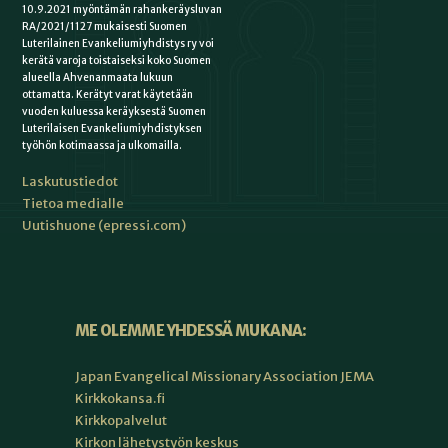
10.9.2021 myöntämän rahankeräysluvan
RA/2021/1127 mukaisesti Suomen
Luterilainen Evankeliumiyhdistys ry voi
kerätä varoja toistaiseksi koko Suomen
alueella Ahvenanmaata lukuun
ottamatta. Kerätyt varat käytetään
vuoden kuluessa keräyksestä Suomen
Luterilaisen Evankeliumiyhdistyksen
työhön kotimaassa ja ulkomailla.
Laskutustiedot
Tietoa medialle
Uutishuone (epressi.com)
ME OLEMME YHDESSÄ MUKANA:
Japan Evangelical Missionary Association JEMA
Kirkkokansa.fi
Kirkkopalvelut
Kirkon lähetystyön keskus