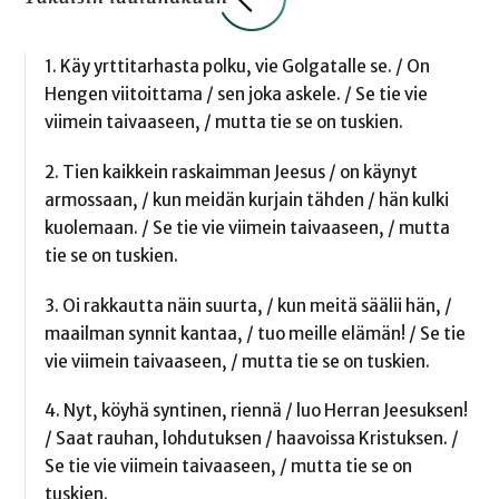
1. Käy yrttitarhasta polku, vie Golgatalle se. / On
Hengen viitoittama / sen joka askele. / Se tie vie
viimein taivaaseen, / mutta tie se on tuskien.
2. Tien kaikkein raskaimman Jeesus / on käynyt
armossaan, / kun meidän kurjain tähden / hän kulki
kuolemaan. / Se tie vie viimein taivaaseen, / mutta
tie se on tuskien.
3. Oi rakkautta näin suurta, / kun meitä säälii hän, /
maailman synnit kantaa, / tuo meille elämän! / Se tie
vie viimein taivaaseen, / mutta tie se on tuskien.
4. Nyt, köyhä syntinen, riennä / luo Herran Jeesuksen!
/ Saat rauhan, lohdutuksen / haavoissa Kristuksen. /
Se tie vie viimein taivaaseen, / mutta tie se on
tuskien.