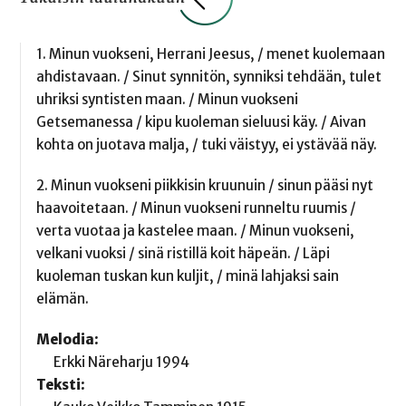
1. Minun vuokseni, Herrani Jeesus, / menet kuolemaan
ahdistavaan. / Sinut synnitön, synniksi tehdään, tulet
uhriksi syntisten maan. / Minun vuokseni
Getsemanessa / kipu kuoleman sieluusi käy. / Aivan
kohta on juotava malja, / tuki väistyy, ei ystävää näy.
2. Minun vuokseni piikkisin kruunuin / sinun pääsi nyt
haavoitetaan. / Minun vuokseni runneltu ruumis /
verta vuotaa ja kastelee maan. / Minun vuokseni,
velkani vuoksi / sinä ristillä koit häpeän. / Läpi
kuoleman tuskan kun kuljit, / minä lahjaksi sain
elämän.
Melodia:
Erkki Näreharju 1994
Teksti: