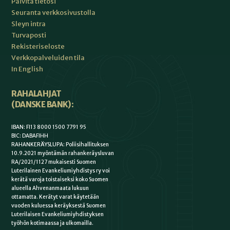
Päivitä tietosi
Seuranta verkkosivustolla
Sleyn intra
Turvaposti
Rekisteriseloste
Verkkopalveluiden tila
In English
RAHALAHJAT
(DANSKE BANK):
IBAN: FI13 8000 1500 7791 95
BIC: DABAFIHH
RAHANKERÄYSLUPA: Poliisihallituksen
10.9.2021 myöntämän rahankeräysluvan
RA/2021/1127 mukaisesti Suomen
Luterilainen Evankeliumiyhdistys ry voi
kerätä varoja toistaiseksi koko Suomen
alueella Ahvenanmaata lukuun
ottamatta. Kerätyt varat käytetään
vuoden kuluessa keräyksestä Suomen
Luterilaisen Evankeliumiyhdistyksen
työhön kotimaassa ja ulkomailla.