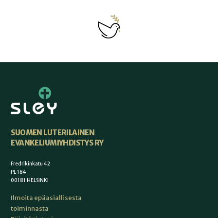
SUOMEN LUTERILAINEN
EVANKELIUMIYHDISTYS RY
Fredrikinkatu 42
PL 184
00181 HELSINKI
Ilmoita epäasiallisesta
toiminnasta