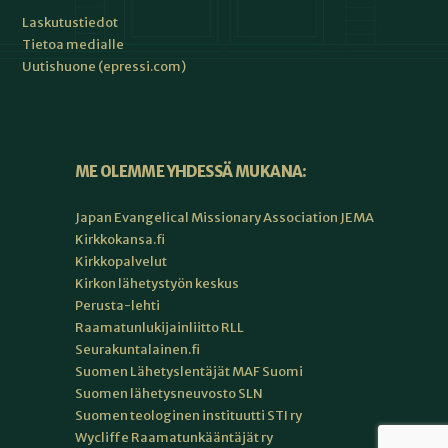
Laskutustiedot
Tietoa medialle
Uutishuone (epressi.com)
ME OLEMME YHDESSÄ MUKANA:
Japan Evangelical Missionary Association JEMA
Kirkkokansa.fi
Kirkkopalvelut
Kirkon lähetystyön keskus
Perusta-lehti
Raamatunlukijainliitto RLL
Seurakuntalainen.fi
Suomen Lähetyslentäjät MAF Suomi
Suomen lähetysneuvosto SLN
Suomen teologinen instituutti STI ry
Wycliffe Raamatunkääntäjät ry