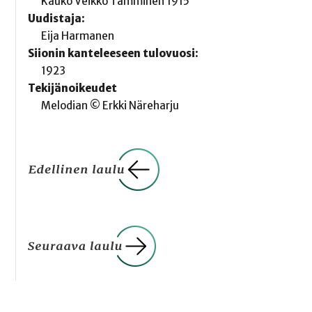
Kauko Veikko Tamminen 1915
Uudistaja:
Eija Harmanen
Siionin kanteleeseen tulovuosi:
1923
Tekijänoikeudet
Melodian © Erkki Näreharju