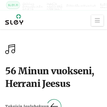
KARKUN
MAATA
SLEY
SLEY.FI
EVANKELIUMIJUHLA
EVANKELINEN
NÄKYVISSÄ
KAU
OPISTO
-FESTARIT
Na
56 Minun vuokseni,
Herrani Jeesus