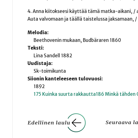
4. Anna kiitokseesi käyttää tämä matka-aikani, /
Auta valvomaan ja täällä taistelussa jaksamaan, / 
Melodia:
Beethovenin mukaan, Budbäraren 1860
Teksti:
Lina Sandell 1882
Uudistaja:
Sk-toimikunta
Siionin kanteleeseen tulovuosi:
1892
175 Kuinka suurta rakkautta
186 Minkä tähden G