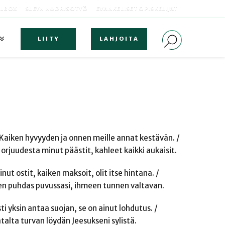
OLBOX
SLEYN NUORISOTYÖ
EVANKELISET OPISKELIJAT
LIITY
LAHJOITA
/ Kaiken hyvyyden ja onnen meille annat kestävän. /
 orjuudesta minut päästit, kahleet kaikki aukaisit.
inut ostit, kaiken maksoit, olit itse hintana. /
len puhdas puvussasi, ihmeen tunnen valtavan.
isti yksin antaa suojan, se on ainut lohdutus. /
talta turvan löydän Jeesukseni sylistä.