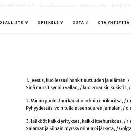
KYVISSÄ -FESTARIT
EVANKELIUMIJUHLA
SLEYN KAUPPA
BIBLE TO
OSALLISTU
OPISKELE
OSTA
OTA YHTEYTTÄ
1. Jeesus, kuollessasi hankit autuuden ja elämän. 
Sinä mursit synnin vallan, / kuolemankin kukistit, /
2. Minun puolestani kärsit niin kuin uhrikaritsa, / m
Pyhyydessäsi voin tulla eteen suuren Jumalan, / o
3. Jääkööt kaikki yritykset, kaikki itsehurskaus, / r
Salamat ja Siinain myrsky minua ei järkytä, / Golga