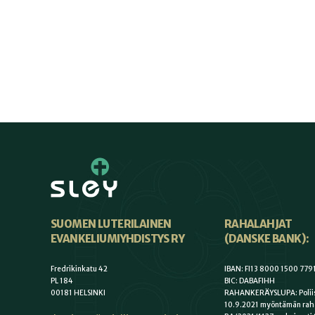
SUOMEN LUTERILAINEN
RAHALAHJAT
EVANKELIUMIYHDISTYS RY
(DANSKE BANK):
Fredrikinkatu 42
IBAN: FI13 8000 1500 779
PL 184
BIC: DABAFIHH
00181 HELSINKI
RAHANKERÄYSLUPA: Poliis
10.9.2021 myöntämän rah