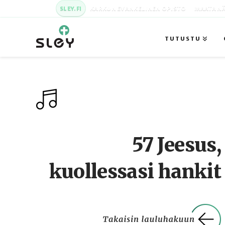
SLEY.FI
KARKUN EVANKELINEN OPISTO
MAATA NÄ
TUTUSTU
57 Jeesus,
kuollessasi hankit