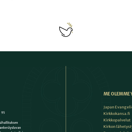
ME OLEMME 
Japan Evangeli
1 95
Kirkkokansa.fi
Kirkkopalvelut
ihallituksen
Kirkon lähetys
ankeräysluvan