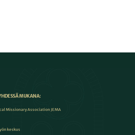
YHDESSÄ MUKANA:
cal Missionary Association JEMA
työn keskus