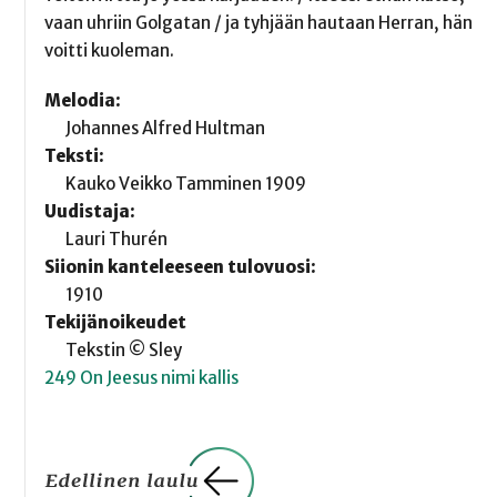
vaan uhriin Golgatan / ja tyhjään hautaan Herran, hän
voitti kuoleman.
Melodia:
Johannes Alfred Hultman
Teksti:
Kauko Veikko Tamminen 1909
Uudistaja:
Lauri Thurén
Siionin kanteleeseen tulovuosi:
1910
Tekijänoikeudet
Tekstin © Sley
249 On Jeesus nimi kallis