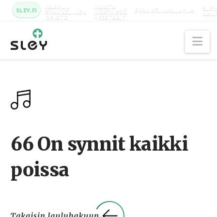
KARKUN
MAATA
SLEY
SLEY.FI
EVANKELIUMIJUHLA
EVANKELINEN
NÄKYVISSÄ
KAU
OPISTO
-FESTARIT
Na
66 On synnit kaikki
poissa