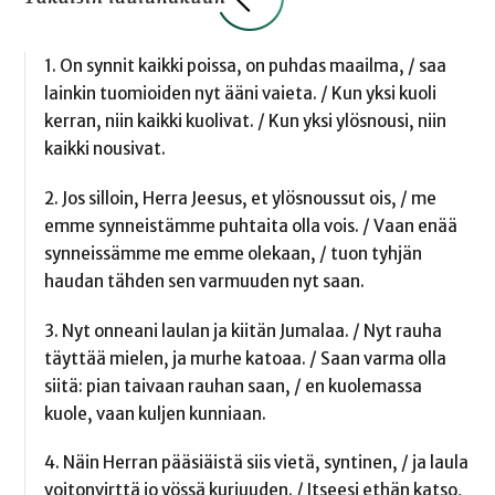
1. On synnit kaikki poissa, on puhdas maailma, / saa
lainkin tuomioiden nyt ääni vaieta. / Kun yksi kuoli
kerran, niin kaikki kuolivat. / Kun yksi ylösnousi, niin
kaikki nousivat.
2. Jos silloin, Herra Jeesus, et ylösnoussut ois, / me
emme synneistämme puhtaita olla vois. / Vaan enää
synneissämme me emme olekaan, / tuon tyhjän
haudan tähden sen varmuuden nyt saan.
3. Nyt onneani laulan ja kiitän Jumalaa. / Nyt rauha
täyttää mielen, ja murhe katoaa. / Saan varma olla
siitä: pian taivaan rauhan saan, / en kuolemassa
kuole, vaan kuljen kunniaan.
4. Näin Herran pääsiäistä siis vietä, syntinen, / ja laula
voitonvirttä jo yössä kurjuuden. / Itseesi ethän katso,