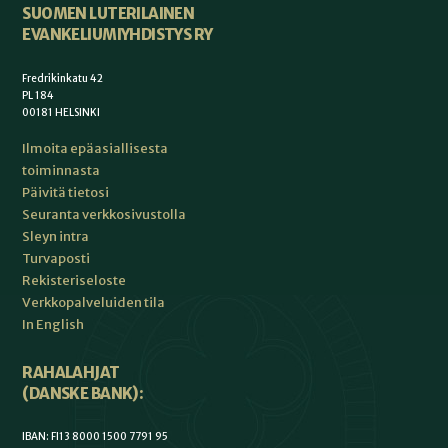
SUOMEN LUTERILAINEN
EVANKELIUMIYHDISTYS RY
Fredrikinkatu 42
PL 184
00181 HELSINKI
Ilmoita epäasiallisesta
toiminnasta
Päivitä tietosi
Seuranta verkkosivustolla
Sleyn intra
Turvaposti
Rekisteriseloste
Verkkopalveluiden tila
In English
RAHALAHJAT
(DANSKE BANK):
IBAN: FI13 8000 1500 7791 95