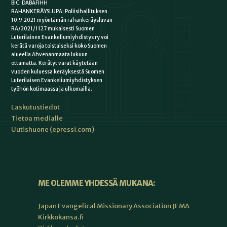
BIC: DABAFIHH
RAHANKERÄYSLUPA: Poliisihallituksen
10.9.2021 myöntämän rahankeräysluvan
RA/2021/1127 mukaisesti Suomen
Luterilainen Evankeliumiyhdistys ry voi
kerätä varoja toistaiseksi koko Suomen
alueella Ahvenanmaata lukuun
ottamatta. Kerätyt varat käytetään
vuoden kuluessa keräyksestä Suomen
Luterilaisen Evankeliumiyhdistyksen
työhön kotimaassa ja ulkomailla.
Laskutustiedot
Tietoa medialle
Uutishuone (epressi.com)
ME OLEMME YHDESSÄ MUKANA:
Japan Evangelical Missionary Association JEMA
Kirkkokansa.fi