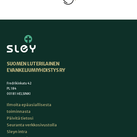
SUOMEN LUTERILAINEN
EVANKELIUMIYHDISTYS RY
Fredrikinkatu 42
PL 184
00181 HELSINKI
Ilmoita epäasiallisesta
toiminnasta
Päivitä tietosi
Seuranta verkkosivustolla
Sleyn intra