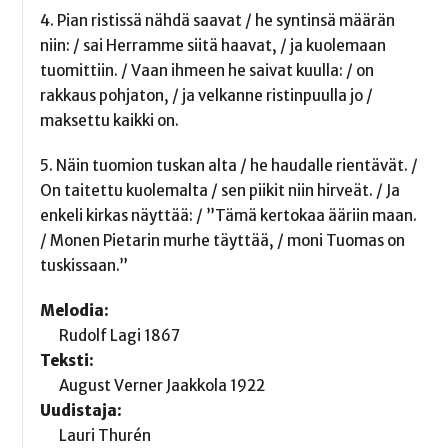
4. Pian ristissä nähdä saavat / he syntinsä määrän
niin: / sai Herramme siitä haavat, / ja kuolemaan
tuomittiin. / Vaan ihmeen he saivat kuulla: / on
rakkaus pohjaton, / ja velkanne ristinpuulla jo /
maksettu kaikki on.
5. Näin tuomion tuskan alta / he haudalle rientävät. /
On taitettu kuolemalta / sen piikit niin hirveät. / Ja
enkeli kirkas näyttää: / ”Tämä kertokaa ääriin maan.
/ Monen Pietarin murhe täyttää, / moni Tuomas on
tuskissaan.”
Melodia:
Rudolf Lagi 1867
Teksti:
August Verner Jaakkola 1922
Uudistaja:
Lauri Thurén