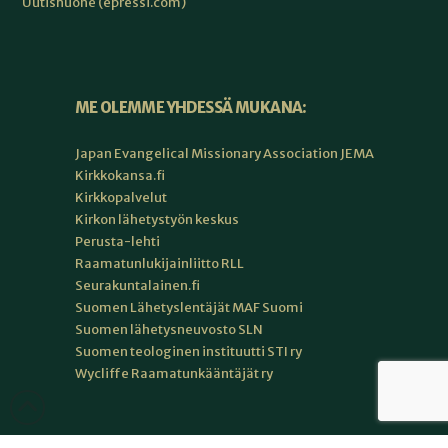
Uutishuone (epressi.com)
ME OLEMME YHDESSÄ MUKANA:
Japan Evangelical Missionary Association JEMA
Kirkkokansa.fi
Kirkkopalvelut
Kirkon lähetystyön keskus
Perusta-lehti
Raamatunlukijainliitto RLL
Seurakuntalainen.fi
Suomen Lähetyslentäjät MAF Suomi
Suomen lähetysneuvosto SLN
Suomen teologinen instituutti STI ry
Wycliffe Raamatunkääntäjät ry