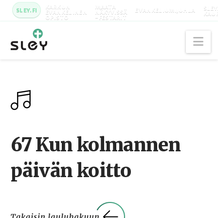
KARKUN
MAATA
SLEY
SLEY.FI
EVANKELIUMIJUHLA
EVANKELINEN
NÄKYVISSÄ
KAU
OPISTO
-FESTARIT
Na
67 Kun kolmannen
päivän koitto