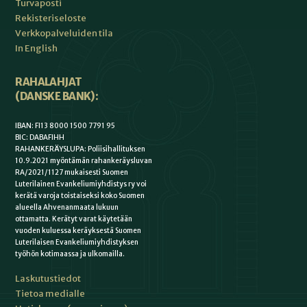
Turvaposti
Rekisteriseloste
Verkkopalveluiden tila
In English
RAHALAHJAT
(DANSKE BANK):
IBAN: FI13 8000 1500 7791 95
BIC: DABAFIHH
RAHANKERÄYSLUPA: Poliisihallituksen
10.9.2021 myöntämän rahankeräysluvan
RA/2021/1127 mukaisesti Suomen
Luterilainen Evankeliumiyhdistys ry voi
kerätä varoja toistaiseksi koko Suomen
alueella Ahvenanmaata lukuun
ottamatta. Kerätyt varat käytetään
vuoden kuluessa keräyksestä Suomen
Luterilaisen Evankeliumiyhdistyksen
työhön kotimaassa ja ulkomailla.
Laskutustiedot
Tietoa medialle