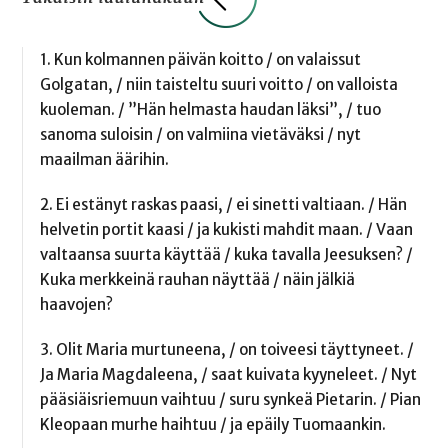
1. Kun kolmannen päivän koitto / on valaissut
Golgatan, / niin taisteltu suuri voitto / on valloista
kuoleman. / ”Hän helmasta haudan läksi”, / tuo
sanoma suloisin / on valmiina vietäväksi / nyt
maailman äärihin.
2. Ei estänyt raskas paasi, / ei sinetti valtiaan. / Hän
helvetin portit kaasi / ja kukisti mahdit maan. / Vaan
valtaansa suurta käyttää / kuka tavalla Jeesuksen? /
Kuka merkkeinä rauhan näyttää / näin jälkiä
haavojen?
3. Olit Maria murtuneena, / on toiveesi täyttyneet. /
Ja Maria Magdaleena, / saat kuivata kyyneleet. / Nyt
pääsiäisriemuun vaihtuu / suru synkeä Pietarin. / Pian
Kleopaan murhe haihtuu / ja epäily Tuomaankin.