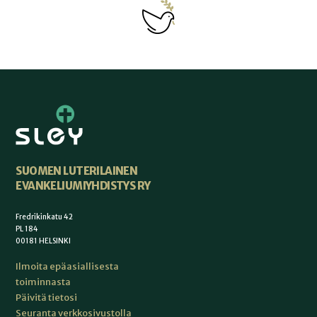
SUOMEN LUTERILAINEN
EVANKELIUMIYHDISTYS RY
Fredrikinkatu 42
PL 184
00181 HELSINKI
Ilmoita epäasiallisesta
toiminnasta
Päivitä tietosi
Seuranta verkkosivustolla