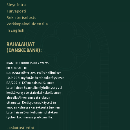
Sleyn intra
Turvaposti
Rekisteriseloste
Verkkopalveluiden tila
In English
RAHALAHJAT
(DANSKE BANK):
IBAN: FI13 8000 1500 7791 95
BIC: DABAFIHH
RAHANKERÄYSLUPA: Poliisihallituksen
10.9.2021 myöntämän rahankeräysluvan
RA/2021/1127 mukaisesti Suomen
Luterilainen Evankeliumiyhdistys ry voi
kerätä varoja toistaiseksi koko Suomen
alueella Ahvenanmaata lukuun
ottamatta. Kerätyt varat käytetään
vuoden kuluessa keräyksestä Suomen
Luterilaisen Evankeliumiyhdistyksen
työhön kotimaassa ja ulkomailla.
Laskutustiedot