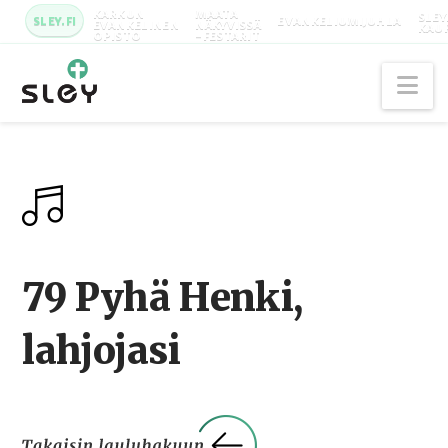
KARKUN
MAATA
SLEY
SLEY.FI
EVANKELIUMIJUHLA
EVANKELINEN
NÄKYVISSÄ
KAU
OPISTO
-FESTARIT
Na
79 Pyhä Henki,
lahjojasi