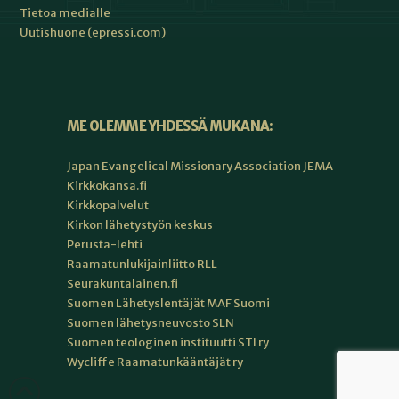
Tietoa medialle
Uutishuone (epressi.com)
ME OLEMME YHDESSÄ MUKANA:
Japan Evangelical Missionary Association JEMA
Kirkkokansa.fi
Kirkkopalvelut
Kirkon lähetystyön keskus
Perusta-lehti
Raamatunlukijainliitto RLL
Seurakuntalainen.fi
Suomen Lähetyslentäjät MAF Suomi
Suomen lähetysneuvosto SLN
Suomen teologinen instituutti STI ry
Wycliffe Raamatunkääntäjät ry