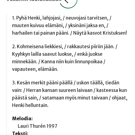
1. Pyhä Henki, lahjojasi, / neuvojasi tarvitsen, /
muuten kuivuu elämäni, / yksinäni jaksa en, /
harhailen tai painan pääni. / Näytä kasvot Kristuksen!
2. Kohmeisena liekkiesi, / rakkautesi piiriin jään. /
Kyyhkyn lailla saavut luokse, / enkä juokse
minnekään. / Kanna niin kuin linnunpoikaa /
vapauteen, elämään.
3. Kesän merkit pääni päällä / uskon täällä, tiedän
vain: / Herran kansan suureen laivaan / kasteessa kun
päästä sain, / satamaan myös minut taivaan / ohjaat,
Henki helluntain.
Melodia:
Lauri Thurén 1997
Teksti: