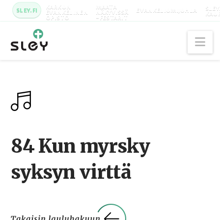
KARKUN
MAATA
SLEY
SLEY.FI
EVANKELIUMIJUHLA
EVANKELINEN
NÄKYVISSÄ
KAU
OPISTO
-FESTARIT
Na
84 Kun myrsky
syksyn virttä