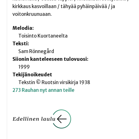
kirkkaus kasvoillaan / tähyää pyhäinpäivää / ja
voitonkruunuaan.
Melodia:
Toisinto Kuortaneelta
Teksti:
Sam Rönnegård
Siionin kanteleeseen tulovuosi:
1999
Tekijänoikeudet
Tekstin © Ruotsin virsikirja 1938
273 Rauhan nyt annan teille