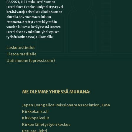
RA/2021/1127 mukaisesti Suomen
Luterilainen Evankeliumiyhdistys ry voi
kerätä varoja toistaiseksi koko Suomen
alueella Ahvenanmaata lukuun
ottamatta. Kerätyt varat käytetään
vuoden kuluessa keräyksestä Suomen
Luterilaisen Evankeliumiyhdistyksen
työhön kotimaassa ja ulkomailla.
Laskutustiedot
Tietoa medialle
Uutishuone (epressi.com)
ME OLEMME YHDESSÄ MUKANA:
Japan Evangelical Missionary Association JEMA
Kirkkokansa.fi
Kirkkopalvelut
Kirkon lähetystyön keskus
Perusta-lehti