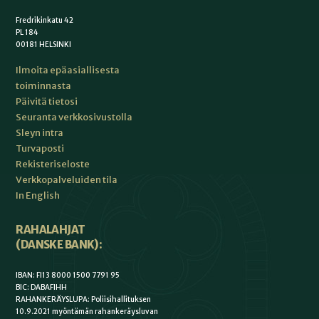
Fredrikinkatu 42
PL 184
00181 HELSINKI
Ilmoita epäasiallisesta
toiminnasta
Päivitä tietosi
Seuranta verkkosivustolla
Sleyn intra
Turvaposti
Rekisteriseloste
Verkkopalveluiden tila
In English
RAHALAHJAT
(DANSKE BANK):
IBAN: FI13 8000 1500 7791 95
BIC: DABAFIHH
RAHANKERÄYSLUPA: Poliisihallituksen
10.9.2021 myöntämän rahankeräysluvan