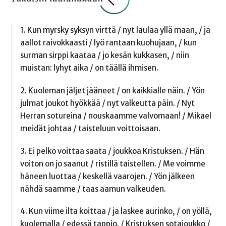
1. Kun myrsky syksyn virttä / nyt laulaa yllä maan, / ja
aallot raivokkaasti / lyö rantaan kuohujaan, / kun
surman sirppi kaataa / jo kesän kukkasen, / niin
muistan: lyhyt aika / on täällä ihmisen.
2. Kuoleman jäljet jääneet / on kaikkialle näin. / Yön
julmat joukot hyökkää / nyt valkeutta päin. / Nyt
Herran sotureina / nouskaamme valvomaan! / Mikael
meidät johtaa / taisteluun voittoisaan.
3. Ei pelko voittaa saata / joukkoa Kristuksen. / Hän
voiton on jo saanut / ristillä taistellen. / Me voimme
häneen luottaa / keskellä vaarojen. / Yön jälkeen
nähdä saamme / taas aamun valkeuden.
4. Kun viime ilta koittaa / ja laskee aurinko, / on yöllä,
kuolemalla / edessä tappio. / Kristuksen sotajoukko /