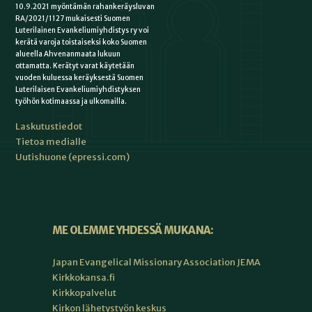
10.9.2021 myöntämän rahankeräysluvan
RA/2021/1127 mukaisesti Suomen
Luterilainen Evankeliumiyhdistys ry voi
kerätä varoja toistaiseksi koko Suomen
alueella Ahvenanmaata lukuun
ottamatta. Kerätyt varat käytetään
vuoden kuluessa keräyksestä Suomen
Luterilaisen Evankeliumiyhdistyksen
työhön kotimaassa ja ulkomailla.
Laskutustiedot
Tietoa medialle
Uutishuone (epressi.com)
ME OLEMME YHDESSÄ MUKANA:
Japan Evangelical Missionary Association JEMA
Kirkkokansa.fi
Kirkkopalvelut
Kirkon lähetystyön keskus