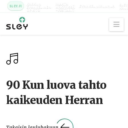
KARKUN
MAATA
SLEY
SLEY.FI
EVANKELIUMIJUHLA
EVANKELINEN
NÄKYVISSÄ
KAU
OPISTO
-FESTARIT
Na
90 Kun luova tahto
kaikeuden Herran