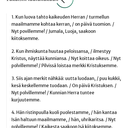
1. Kun luova tahto kaikeuden Herran / turmellun
maailmamme kohtaa kerran, / on päivä tuomion. /
Nyt povillemme! / Jumala, Luoja, saakoon
kiitoksemme.
2. Kun ihmiskunta huutaa peloissansa, / ilmestyy
Kristus, näyttää kunniansa. / Nyt koittaa oikeus. / Nyt
polvillemme! / Pilvissä loistaa merkki Kristuksemme.
3. Siis ajan merkit nähkää: uutta luodaan, / puu kukkii,
kesä keskellemme tuodaan. / On päivä Kristuksen. /
Nyt polvillemme! / Kunnian Herra tuntee
kurjuutemme.
4. Hän ristinpuulla kuoli puolestamme, / hän kantaa
Isän haltuun maailmamme, / hän, uhrikaritsa. / Nyt
polvillemme! / Kaikesta saakoon Isä kiitoksemme.