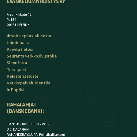
EVANKELIUMIYHDISTYS RY
Fredrikinkatu 42
PL 184
00181 HELSINKI
Ilmoita epäasiallisesta
toiminnasta
Päivitä tietosi
Seuranta verkkosivustolla
Sleyn intra
Turvaposti
Rekisteriseloste
Verkkopalveluiden tila
In English
RAHALAHJAT
(DANSKE BANK):
IBAN: FI13 8000 1500 7791 95
BIC: DABAFIHH
RAHANKERÄYSLUPA: Poliisihallituksen