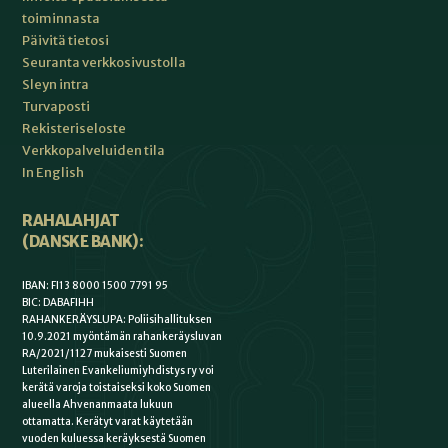
toiminnasta
Päivitä tietosi
Seuranta verkkosivustolla
Sleyn intra
Turvaposti
Rekisteriseloste
Verkkopalveluiden tila
In English
RAHALAHJAT
(DANSKE BANK):
IBAN: FI13 8000 1500 7791 95
BIC: DABAFIHH
RAHANKERÄYSLUPA: Poliisihallituksen
10.9.2021 myöntämän rahankeräysluvan
RA/2021/1127 mukaisesti Suomen
Luterilainen Evankeliumiyhdistys ry voi
kerätä varoja toistaiseksi koko Suomen
alueella Ahvenanmaata lukuun
ottamatta. Kerätyt varat käytetään
vuoden kuluessa keräyksestä Suomen