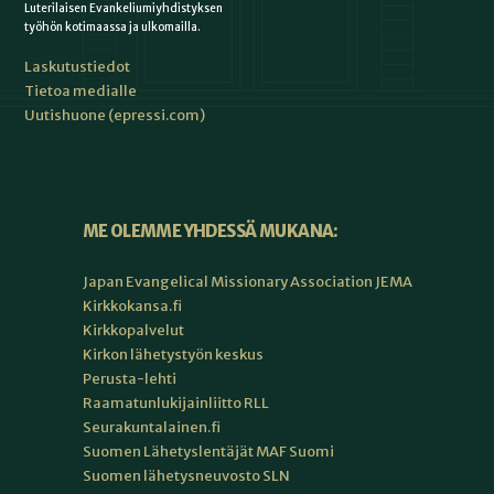
Luterilaisen Evankeliumiyhdistyksen
työhön kotimaassa ja ulkomailla.
Laskutustiedot
Tietoa medialle
Uutishuone (epressi.com)
ME OLEMME YHDESSÄ MUKANA:
Japan Evangelical Missionary Association JEMA
Kirkkokansa.fi
Kirkkopalvelut
Kirkon lähetystyön keskus
Perusta-lehti
Raamatunlukijainliitto RLL
Seurakuntalainen.fi
Suomen Lähetyslentäjät MAF Suomi
Suomen lähetysneuvosto SLN