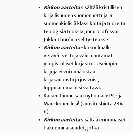
Kirkon aarteita
sisältää kristillisen
kirjallisuuden suomennettuja ja
suomenkielisiä klassikoita ja tuoreita
teologisia teoksia, mm. professori
Jukka Thurénin selitysteokset
Kirkon aarteita
-kokoelmalle
vetävät vertoja vain muutamat
yliopistolliset kirjastot. Useimpia
kirjoja ei voi enää ostaa
kirjakaupasta ja jos voisi,
loppusumma olisi valtava.
Kaiken tämän saat nyt omalle
PC- ja
Mac-koneellesi! (s
uositushinta 284
€
)
Kirkon aarteita
sisältää erinomaiset
hakuominaisuudet, jotka