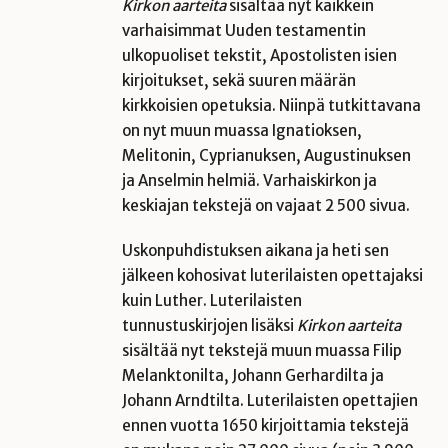
Kirkon aarteita
sisältää nyt kaikkein
varhaisimmat Uuden testamentin
ulkopuoliset tekstit, Apostolisten isien
kirjoitukset, sekä suuren määrän
kirkkoisien opetuksia. Niinpä tutkittavana
on nyt muun muassa Ignatioksen,
Melitonin, Cyprianuksen, Augustinuksen
ja Anselmin helmiä. Varhaiskirkon ja
keskiajan tekstejä on vajaat 2 500 sivua.
Uskonpuhdistuksen aikana ja heti sen
jälkeen kohosivat luterilaisten opettajaksi
kuin Luther. Luterilaisten
tunnustuskirjojen lisäksi
Kirkon aarteita
sisältää nyt tekstejä muun muassa Filip
Melanktonilta, Johann Gerhardilta ja
Johann Arndtilta. Luterilaisten opettajien
ennen vuotta 1650 kirjoittamia tekstejä