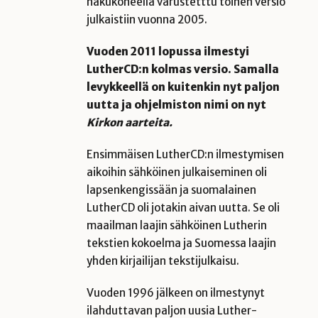
hakukoneella varustetttu toinen versio
julkaistiin vuonna 2005.
Vuoden 2011 lopussa ilmestyi
LutherCD:n kolmas versio. Samalla
levykkeellä on kuitenkin nyt paljon
uutta ja ohjelmiston nimi on nyt
Kirkon aarteita.
Ensimmäisen LutherCD:n ilmestymisen
aikoihin sähköinen julkaiseminen oli
lapsenkengissään ja suomalainen
LutherCD oli jotakin aivan uutta. Se oli
maailman laajin sähköinen Lutherin
tekstien kokoelma ja Suomessa laajin
yhden kirjailijan tekstijulkaisu.
Vuoden 1996 jälkeen on ilmestynyt
ilahduttavan paljon uusia Luther-