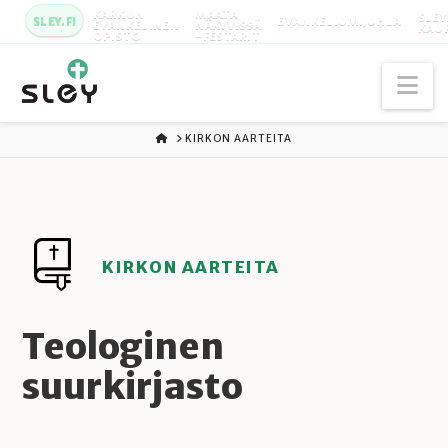
KARKUN
MAATA
SLEY
SLEY.FI
EVANKELIUMIJUHLA
EVANKELINEN
NÄKYVISSÄ
KAU
OPISTO
-FESTARIT
Na
ETUSIVU
KIRKON AARTEITA
KIRKON AARTEITA
Teologinen
suurkirjasto