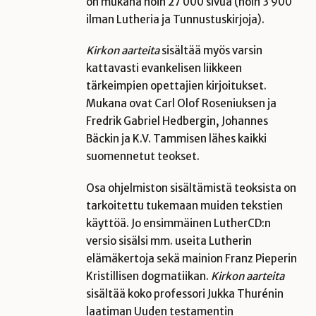
on mukana noin 27 000 sivua (noin 3 900
ilman Lutheria ja Tunnustuskirjoja).
Kirkon aarteita
sisältää myös varsin
kattavasti evankelisen liikkeen
tärkeimpien opettajien kirjoitukset.
Mukana ovat Carl Olof Roseniuksen ja
Fredrik Gabriel Hedbergin, Johannes
Bäckin ja K.V. Tammisen lähes kaikki
suomennetut teokset.
Osa ohjelmiston sisältämistä teoksista on
tarkoitettu tukemaan muiden tekstien
käyttöä. Jo ensimmäinen LutherCD:n
versio sisälsi mm. useita Lutherin
elämäkertoja sekä mainion Franz Pieperin
Kristillisen dogmatiikan.
Kirkon aarteita
sisältää koko professori Jukka Thurénin
laatiman Uuden testamentin