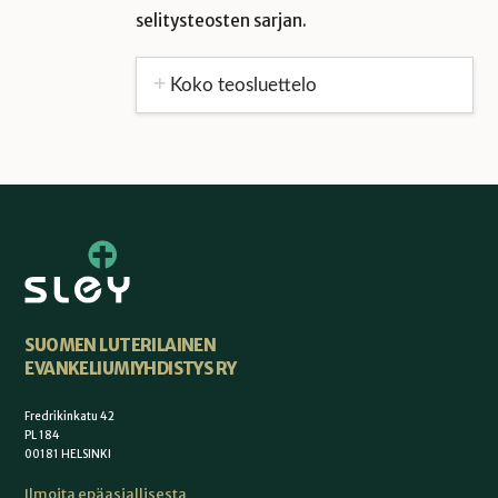
selitysteosten sarjan.
Koko teosluettelo
SUOMEN LUTERILAINEN
EVANKELIUMIYHDISTYS RY
Fredrikinkatu 42
PL 184
00181 HELSINKI
Ilmoita epäasiallisesta