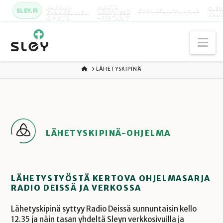
KARKUN
MAATA
SLEY
SLEY.FI
EVANKELIUMIJUHLA
EVANKELINEN
NÄKYVISSÄ
KAU
OPISTO
-FESTARIT
Na
ETUSIVU
LÄHETYSKIPINÄ
LÄHETYSKIPINÄ-OHJELMA
LÄHETYSTYÖSTÄ KERTOVA OHJELMASARJA
RADIO DEISSÄ JA VERKOSSA
Lähetyskipinä syttyy Radio Deissä sunnuntaisin kello
12.35 ja näin tasan yhdeltä Sleyn verkkosivuilla ja