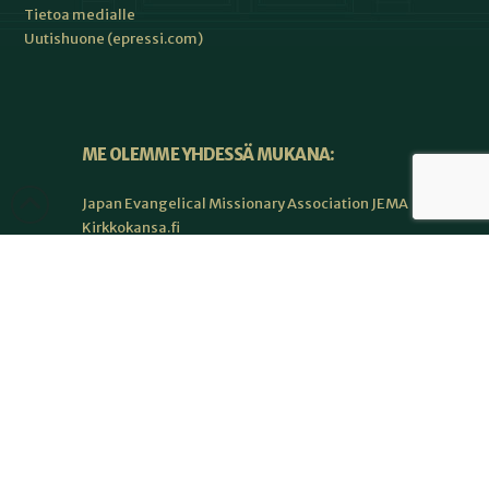
Tietoa medialle
Uutishuone (epressi.com)
ME OLEMME YHDESSÄ MUKANA:
Japan Evangelical Missionary Association JEMA
Kirkkokansa.fi
Kirkkopalvelut
Kirkon lähetystyön keskus
Perusta-lehti
Raamatunlukijainliitto RLL
Seurakuntalainen.fi
Suomen Lähetyslentäjät MAF Suomi
Suomen lähetysneuvosto SLN
Suomen teologinen instituutti STI ry
Wycliffe Raamatunkääntäjät ry