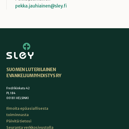
pekka.jauhiainen@sley.fi
SUOMEN LUTERILAINEN
EVANKELIUMIYHDISTYS RY
Fredrikinkatu 42
PL 184
00181 HELSINKI
Ilmoita epäasiallisesta
toiminnasta
Päivitä tietosi
Seuranta verkkosivustolla