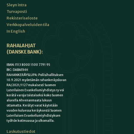
Sleyn intra
Turvaposti
Rekisteriseloste
Verkkopalveluiden tila
In English
RAHALAHJAT
(DANSKE BANK):
IBAN: FI13 8000 1500 7791 95
BIC: DABAFIHH
RAHANKERÄYSLUPA: Poliisihallituksen
10.9.2021 myöntämän rahankeräysluvan
RA/2021/1127 mukaisesti Suomen
Luterilainen Evankeliumiyhdistys ry voi
kerätä varoja toistaiseksi koko Suomen
alueella Ahvenanmaata lukuun
ottamatta. Kerätyt varat käytetään
vuoden kuluessa keräyksestä Suomen
Luterilaisen Evankeliumiyhdistyksen
työhön kotimaassa ja ulkomailla.
Laskutustiedot