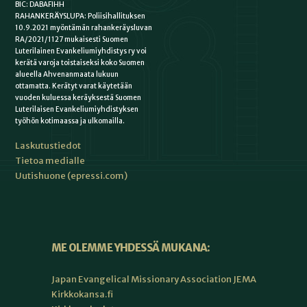
BIC: DABAFIHH
RAHANKERÄYSLUPA: Poliisihallituksen
10.9.2021 myöntämän rahankeräysluvan
RA/2021/1127 mukaisesti Suomen
Luterilainen Evankeliumiyhdistys ry voi
kerätä varoja toistaiseksi koko Suomen
alueella Ahvenanmaata lukuun
ottamatta. Kerätyt varat käytetään
vuoden kuluessa keräyksestä Suomen
Luterilaisen Evankeliumiyhdistyksen
työhön kotimaassa ja ulkomailla.
Laskutustiedot
Tietoa medialle
Uutishuone (epressi.com)
ME OLEMME YHDESSÄ MUKANA:
Japan Evangelical Missionary Association JEMA
Kirkkokansa.fi