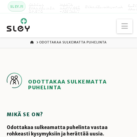
KARKUN
MAATA
SLEY
SLEY.FI
EVANKELIUMIJUHLA
EVANKELINEN
NÄKYVISSÄ
KAU
OPISTO
-FESTARIT
Na
ETUSIVU
ODOTTAKAA SULKEMATTA PUHELINTA
ODOTTAKAA SULKEMATTA
PUHELINTA
MIKÄ SE ON?
Odottakaa sulkeamatta puhelinta vastaa
rohkeasti kysymyksiin ja herättää uusia.