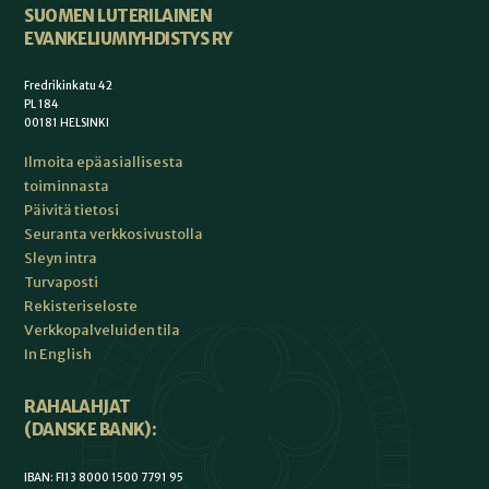
SUOMEN LUTERILAINEN
EVANKELIUMIYHDISTYS RY
Fredrikinkatu 42
PL 184
00181 HELSINKI
Ilmoita epäasiallisesta
toiminnasta
Päivitä tietosi
Seuranta verkkosivustolla
Sleyn intra
Turvaposti
Rekisteriseloste
Verkkopalveluiden tila
In English
RAHALAHJAT
(DANSKE BANK):
IBAN: FI13 8000 1500 7791 95