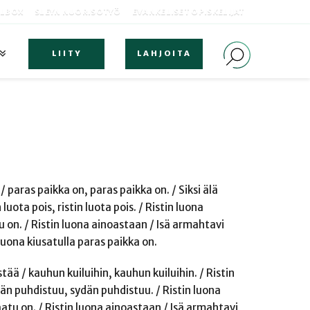
OLBOX
SLEYN NUORISOTYÖ
EVANKELISET OPISKELIJAT
LIITY
LAHJOITA
 / paras paikka on, paras paikka on. / Siksi älä
uota pois, ristin luota pois. / Ristin luona
 on. / Ristin luona ainoastaan / Isä armahtavi
 luona kiusatulla paras paikka on.
ää / kauhun kuiluihin, kauhun kuiluihin. / Ristin
dän puhdistuu, sydän puhdistuu. / Ristin luona
atu on. / Ristin luona ainoastaan / Isä armahtavi