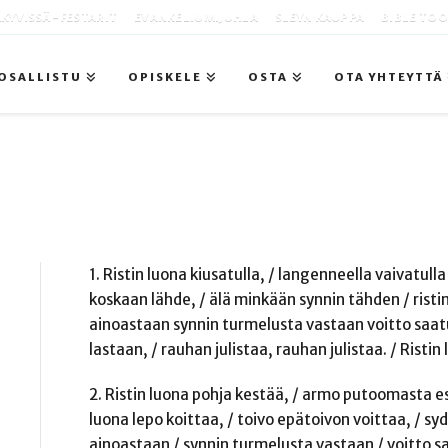
KYVISSÄ -FESTARIT
EVANKELIUMIJUHLA
SLEYN KAUPPA
BIBLE TO
OSALLISTU
OPISKELE
OSTA
OTA YHTEYTTÄ
1. Ristin luona kiusatulla, / langenneella vaivatulla
koskaan lähde, / älä minkään synnin tähden / ristin l
ainoastaan synnin turmelusta vastaan voitto saatu
lastaan, / rauhan julistaa, rauhan julistaa. / Ristin
2. Ristin luona pohja kestää, / armo putoomasta est
luona lepo koittaa, / toivo epätoivon voittaa, / sy
ainoastaan / synnin turmelusta vastaan / voitto sa