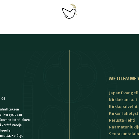
ME OLEMME 
Japan Evangeli
1 95
Kirkkokansa.fi
Kirkkopalvelut
ihallituksen
Kirkon lähetys
ankeräysluvan
Perusta-lehti
Suomen Luterilainen
i kerätä varoja
Raamatunlukija
lueella
Seurakuntalain
matta. Kerätyt