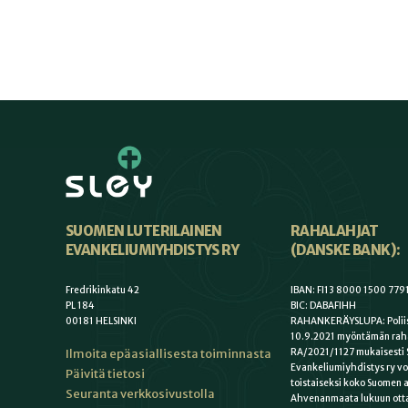
SUOMEN LUTERILAINEN
RAHALAHJAT
EVANKELIUMIYHDISTYS RY
(DANSKE BANK):
Fredrikinkatu 42
IBAN: FI13 8000 1500 779
PL 184
BIC: DABAFIHH
00181 HELSINKI
RAHANKERÄYSLUPA: Poliis
10.9.2021 myöntämän rah
Ilmoita epäasiallisesta toiminnasta
RA/2021/1127 mukaisesti 
Evankeliumiyhdistys ry vo
Päivitä tietosi
toistaiseksi koko Suomen a
Seuranta verkkosivustolla
Ahvenanmaata lukuun otta