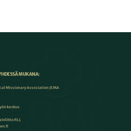
YHDESSÄ MUKANA:
cal Missionary Association JEMA
työn keskus
inliitto RLL
en.fi