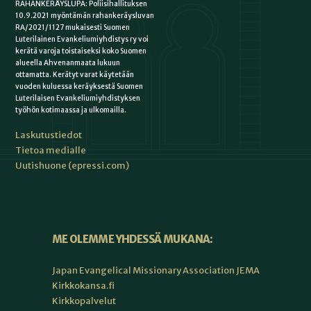
RAHANKERÄYSLUPA: Poliisihallituksen
10.9.2021 myöntämän rahankeräysluvan
RA/2021/1127 mukaisesti Suomen
Luterilainen Evankeliumiyhdistys ry voi
kerätä varoja toistaiseksi koko Suomen
alueella Ahvenanmaata lukuun
ottamatta. Kerätyt varat käytetään
vuoden kuluessa keräyksestä Suomen
Luterilaisen Evankeliumiyhdistyksen
työhön kotimaassa ja ulkomailla.
Laskutustiedot
Tietoa medialle
Uutishuone (epressi.com)
ME OLEMME YHDESSÄ MUKANA:
Japan Evangelical Missionary Association JEMA
Kirkkokansa.fi
Kirkkopalvelut