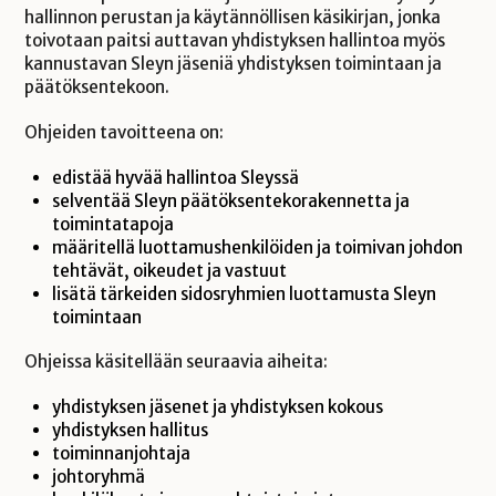
hallinnon perustan ja käytännöllisen käsikirjan, jonka
toivotaan paitsi auttavan yhdistyksen hallintoa myös
kannustavan Sleyn jäseniä yhdistyksen toimintaan ja
päätöksentekoon.
Ohjeiden tavoitteena on:
edistää hyvää hallintoa Sleyssä
selventää Sleyn päätöksentekorakennetta ja
toimintatapoja
määritellä luottamushenkilöiden ja toimivan johdon
tehtävät, oikeudet ja vastuut
lisätä tärkeiden sidosryhmien luottamusta Sleyn
toimintaan
Ohjeissa käsitellään seuraavia aiheita:
yhdistyksen jäsenet ja yhdistyksen kokous
yhdistyksen hallitus
toiminnanjohtaja
johtoryhmä