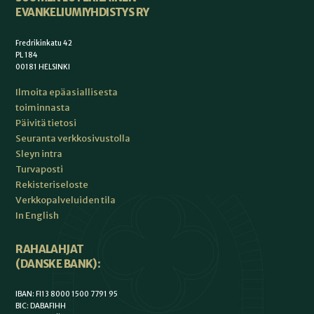
EVANKELIUMIYHDISTYS RY
Fredrikinkatu 42
PL 184
00181 HELSINKI
Ilmoita epäasiallisesta
toiminnasta
Päivitä tietosi
Seuranta verkkosivustolla
Sleyn intra
Turvaposti
Rekisteriseloste
Verkkopalveluiden tila
In English
RAHALAHJAT
(DANSKE BANK):
IBAN: FI13 8000 1500 7791 95
BIC: DABAFIHH