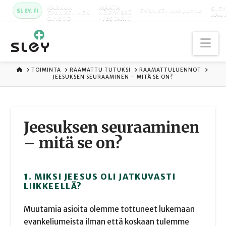
KARKUN
MAATA
SLEY
SLEY.FI
EVANKELIUMIJUHLA
EVANKELINEN
NÄKYVISSÄ
KAU
OPISTO
-FESTARIT
Na
ETUSIVU
TOIMINTA
RAAMATTU TUTUKSI
RAAMATTULUENNOT
JEESUKSEN SEURAAMINEN – MITÄ SE ON?
Jeesuksen seuraaminen
– mitä se on?
1. MIKSI JEESUS OLI JATKUVASTI
LIIKKEELLÄ?
Muutamia asioita olemme tottuneet lukemaan
evankeliumeista ilman että koskaan tulemme