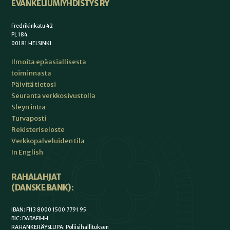
EVANKELIUMIYHDISTYS RY
Fredrikinkatu 42
PL 184
00181 HELSINKI
Ilmoita epäasiallisesta
toiminnasta
Päivitä tietosi
Seuranta verkkosivustolla
Sleyn intra
Turvaposti
Rekisteriseloste
Verkkopalveluiden tila
In English
RAHALAHJAT
(DANSKE BANK):
IBAN: FI13 8000 1500 7791 95
BIC: DABAFIHH
RAHANKERÄYSLUPA: Poliisihallituksen