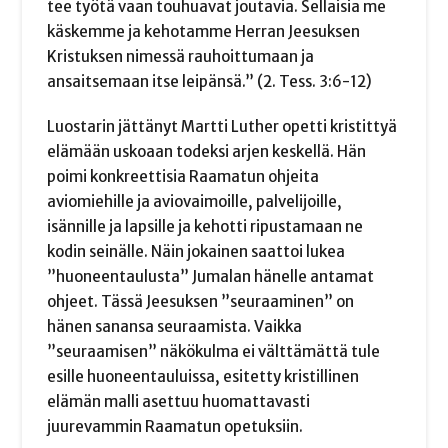
tee työtä vaan touhuavat joutavia. Sellaisia me
käskemme ja kehotamme Herran Jeesuksen
Kristuksen nimessä rauhoittumaan ja
ansaitsemaan itse leipänsä.” (2. Tess. 3:6-12)
Luostarin jättänyt Martti Luther opetti kristittyä
elämään uskoaan todeksi arjen keskellä. Hän
poimi konkreettisia Raamatun ohjeita
aviomiehille ja aviovaimoille, palvelijoille,
isännille ja lapsille ja kehotti ripustamaan ne
kodin seinälle. Näin jokainen saattoi lukea
”huoneentaulusta” Jumalan hänelle antamat
ohjeet. Tässä Jeesuksen ”seuraaminen” on
hänen sanansa seuraamista. Vaikka
”seuraamisen” näkökulma ei välttämättä tule
esille huoneentauluissa, esitetty kristillinen
elämän malli asettuu huomattavasti
juurevammin Raamatun opetuksiin.