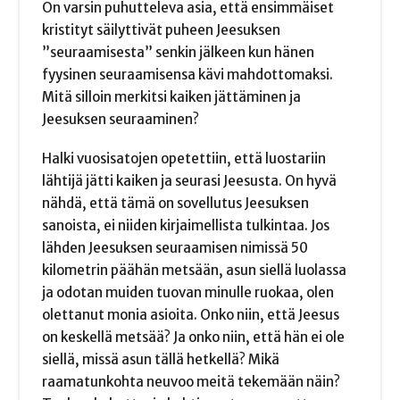
On varsin puhutteleva asia, että ensimmäiset
kristityt säilyttivät puheen Jeesuksen
”seuraamisesta” senkin jälkeen kun hänen
fyysinen seuraamisensa kävi mahdottomaksi.
Mitä silloin merkitsi kaiken jättäminen ja
Jeesuksen seuraaminen?
Halki vuosisatojen opetettiin, että luostariin
lähtijä jätti kaiken ja seurasi Jeesusta. On hyvä
nähdä, että tämä on sovellutus Jeesuksen
sanoista, ei niiden kirjaimellista tulkintaa. Jos
lähden Jeesuksen seuraamisen nimissä 50
kilometrin päähän metsään, asun siellä luolassa
ja odotan muiden tuovan minulle ruokaa, olen
olettanut monia asioita. Onko niin, että Jeesus
on keskellä metsää? Ja onko niin, että hän ei ole
siellä, missä asun tällä hetkellä? Mikä
raamatunkohta neuvoo meitä tekemään näin?