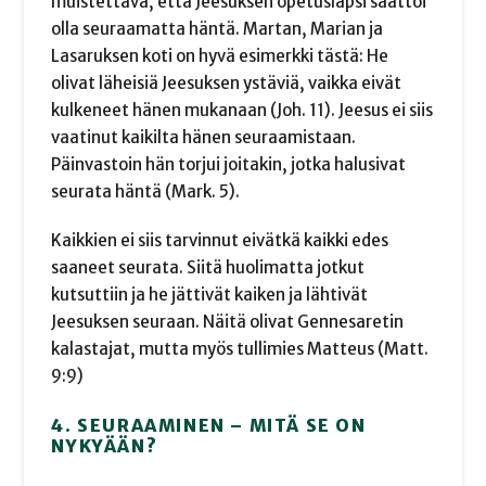
muistettava, että Jeesuksen opetuslapsi saattoi
olla seuraamatta häntä. Martan, Marian ja
Lasaruksen koti on hyvä esimerkki tästä: He
olivat läheisiä Jeesuksen ystäviä, vaikka eivät
kulkeneet hänen mukanaan (Joh. 11). Jeesus ei siis
vaatinut kaikilta hänen seuraamistaan.
Päinvastoin hän torjui joitakin, jotka halusivat
seurata häntä (Mark. 5).
Kaikkien ei siis tarvinnut eivätkä kaikki edes
saaneet seurata. Siitä huolimatta jotkut
kutsuttiin ja he jättivät kaiken ja lähtivät
Jeesuksen seuraan. Näitä olivat Gennesaretin
kalastajat, mutta myös tullimies Matteus (Matt.
9:9)
4. SEURAAMINEN – MITÄ SE ON
NYKYÄÄN?