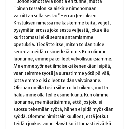
Tuohon kehottavia kohtia en tunne, mutta
Toinen tessalonikalaiskirje nimenomaan
varoittaa sellaisesta: ”Herran Jeesuksen
Kristuksen nimessä me käskemme teitä, veljet,
pysymään erossa jokaisesta veljestä, joka elää
kurittomasti eikä seuraa antamiamme
opetuksia. Tiedätte itse, miten teidän tulee
seurata meidän esimerkkiämme. Kun olimme
luonanne, emme pakoilleet velvollisuuksiamme.
Me emme syöneet ilmaiseksi kenenkään leipää,
vaan teimme työtä ja uurastimme yötä päivää,
jotta emme olisi olleet teidän vaivoinanne.
Olisihan meillä tosin siihen ollut oikeus, mutta
halusimme olla teille esimerkkinä. Kun olimme
luonanne, me määräsimme, että jos joku ei
suostu tekemään työtä, hänen ei pidä myöskään
syödä. Olemme nimittäin kuulleet, että jotkut
teidän joukostanne elävät kurittomasti eivätkä