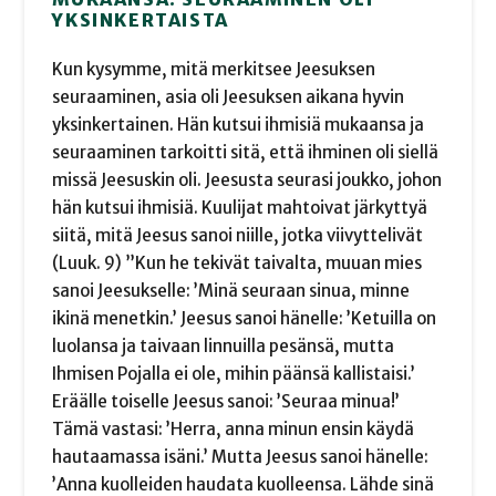
YKSINKERTAISTA
Kun kysymme, mitä merkitsee Jeesuksen
seuraaminen, asia oli Jeesuksen aikana hyvin
yksinkertainen. Hän kutsui ihmisiä mukaansa ja
seuraaminen tarkoitti sitä, että ihminen oli siellä
missä Jeesuskin oli. Jeesusta seurasi joukko, johon
hän kutsui ihmisiä. Kuulijat mahtoivat järkyttyä
siitä, mitä Jeesus sanoi niille, jotka viivyttelivät
(Luuk. 9) ”Kun he tekivät taivalta, muuan mies
sanoi Jeesukselle: ’Minä seuraan sinua, minne
ikinä menetkin.’ Jeesus sanoi hänelle: ’Ketuilla on
luolansa ja taivaan linnuilla pesänsä, mutta
Ihmisen Pojalla ei ole, mihin päänsä kallistaisi.’
Eräälle toiselle Jeesus sanoi: ’Seuraa minua!’
Tämä vastasi: ’Herra, anna minun ensin käydä
hautaamassa isäni.’ Mutta Jeesus sanoi hänelle:
’Anna kuolleiden haudata kuolleensa. Lähde sinä