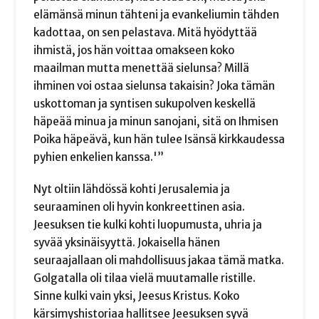
elämänsä minun tähteni ja evankeliumin tähden
kadottaa, on sen pelastava. Mitä hyödyttää
ihmistä, jos hän voittaa omakseen koko
maailman mutta menettää sielunsa? Millä
ihminen voi ostaa sielunsa takaisin? Joka tämän
uskottoman ja syntisen sukupolven keskellä
häpeää minua ja minun sanojani, sitä on Ihmisen
Poika häpeävä, kun hän tulee Isänsä kirkkaudessa
pyhien enkelien kanssa.'”
Nyt oltiin lähdössä kohti Jerusalemia ja
seuraaminen oli hyvin konkreettinen asia.
Jeesuksen tie kulki kohti luopumusta, uhria ja
syvää yksinäisyyttä. Jokaisella hänen
seuraajallaan oli mahdollisuus jakaa tämä matka.
Golgatalla oli tilaa vielä muutamalle ristille.
Sinne kulki vain yksi, Jeesus Kristus. Koko
kärsimyshistoriaa hallitsee Jeesuksen syvä