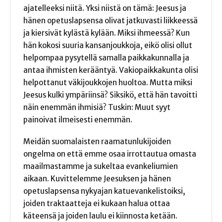
ajatelleeksi niitä. Yksi niistä on tämä: Jeesus ja
hänen opetuslapsensa olivat jatkuvasti liikkeessä
ja kiersivät kylästä kylään. Miksi ihmeessä? Kun
hän kokosi suuria kansanjoukkoja, eikö olisi ollut
helpompaa pysytellä samalla paikkakunnalla ja
antaa ihmisten kerääntyä. Vakiopaikkakunta olisi
helpottanut väkijoukkojen huoltoa. Mutta miksi
Jeesus kulki ympäriinsä? Siksikö, että hän tavoitti
näin enemmän ihmisiä? Tuskin: Muut syyt
painoivat ilmeisesti enemmän.
Meidän suomalaisten raamatunlukijoiden
ongelma on että emme osaa irrottautua omasta
maailmastamme ja sukeltaa evankeliumien
aikaan. Kuvittelemme Jeesuksen ja hänen
opetuslapsensa nykyajan katuevankelistoiksi,
joiden traktaatteja ei kukaan halua ottaa
käteensä ja joiden laulu ei kiinnosta ketään.