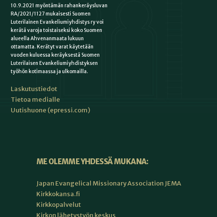
10.9.2021 myöntämän rahankeräysluvan
RA/2021/1127 mukaisesti Suomen
Luterilainen Evankeliumiyhdistys ry voi
kerätä varoja toistaiseksi koko Suomen
alueella Ahvenanmaata lukuun
ottamatta. Kerätyt varat käytetään
vuoden kuluessa keräyksestä Suomen
Luterilaisen Evankeliumiyhdistyksen
työhön kotimaassa ja ulkomailla.
Laskutustiedot
Tietoa medialle
Uutishuone (epressi.com)
ME OLEMME YHDESSÄ MUKANA:
Japan Evangelical Missionary Association JEMA
Kirkkokansa.fi
Kirkkopalvelut
Kirkon lähetystyön keskus