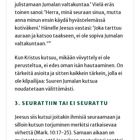
julistamaan Jumalan valtakuntaa.’ Vielä eräs
toinen sanoi: ’Herra, minä seuraan sinua, mutta
anna minun ensin käydä hyvästelemässä
kotiväkeni.’ Hänelle Jeesus vastasi: ’Joka tarttuu
auraan ja katsoo taakseen, ei ole sopiva Jumalan
valtakuntaan.'”
Kun Kristus kutsuu, mikään viivyttely ei ole
perusteltua, ei edes oman isän hautaaminen. On
tärkeitä asioita ja sitten kaikkein tärkein, jolla ei
ole kilpailijaa: Suuren Jumalan kutsua
noudatetaan välittömästi.
3. SEURATTIIN TAI EI SEURATTU
Jeesus siis kutsui joitakin ihmisiä seuraamaan ja
silloin kutsun torjuminen merkitsi ratkaisevaa
virhettä (Mark. 10:17-25). Samaan aikaan on