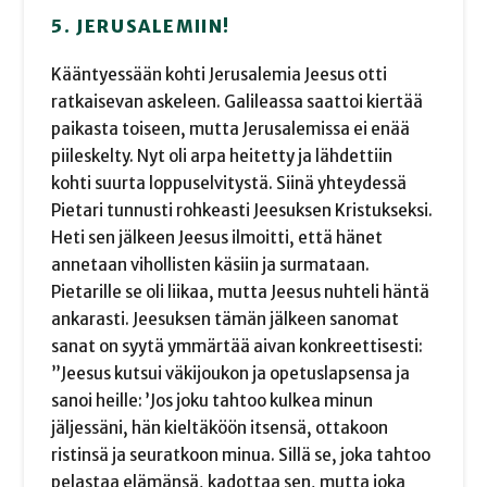
5. JERUSALEMIIN!
Kääntyessään kohti Jerusalemia Jeesus otti
ratkaisevan askeleen. Galileassa saattoi kiertää
paikasta toiseen, mutta Jerusalemissa ei enää
piileskelty. Nyt oli arpa heitetty ja lähdettiin
kohti suurta loppuselvitystä. Siinä yhteydessä
Pietari tunnusti rohkeasti Jeesuksen Kristukseksi.
Heti sen jälkeen Jeesus ilmoitti, että hänet
annetaan vihollisten käsiin ja surmataan.
Pietarille se oli liikaa, mutta Jeesus nuhteli häntä
ankarasti. Jeesuksen tämän jälkeen sanomat
sanat on syytä ymmärtää aivan konkreettisesti:
”Jeesus kutsui väkijoukon ja opetuslapsensa ja
sanoi heille: ’Jos joku tahtoo kulkea minun
jäljessäni, hän kieltäköön itsensä, ottakoon
ristinsä ja seuratkoon minua. Sillä se, joka tahtoo
pelastaa elämänsä, kadottaa sen, mutta joka