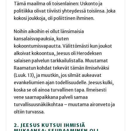
Tämä maailma oli toisenlainen: Uskonto ja
politiikka olivat tiiviisti yhteydessä toisiinsa. Joka
kokosi joukkoja, oli poliittinen ihminen.
Noihin aikoihin ei ollut länsimaisia
kansalaisvapauksia, kuten
kokoontumisvapautta. Välittömästi kun joukot
alkoivat kokoontua, Jeesus oli Herodeksen
salaisen palvelun tarkkailulistalla. Muutamat
Raamatun kohdat tekevät tämän ilmiselväksi
(Luuk. 13), ja muutkin, jos silmät aukeavat
evankeliumien ajan todellisuudelle. Jeesus kulki,
koska se oli ainoa turvallinen tapa. Ilmeisesti
vene saarnapaikkana palveli samaa
turvallisuusnäkökohtaa – muutama aironveto ja
oltiin turvassa.
2. JEESUS KUTSUI IHMISIÄ
MUKAANSA: SEURAAMINEN OLI