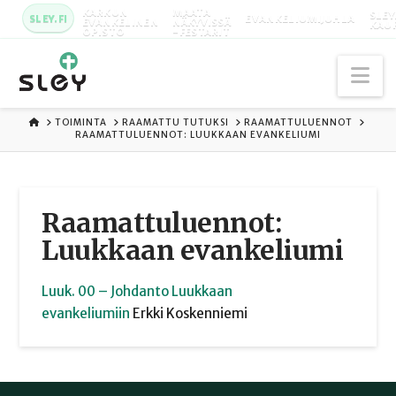
KARKUN
MAATA
SLEY
SLEY.FI
EVANKELIUMIJUHLA
EVANKELINEN
NÄKYVISSÄ
KAU
OPISTO
-FESTARIT
Na
ETUSIVU
TOIMINTA
RAAMATTU TUTUKSI
RAAMATTULUENNOT
RAAMATTULUENNOT: LUUKKAAN EVANKELIUMI
Raamattuluennot:
Luukkaan evankeliumi
Luuk. 00 – Johdanto Luukkaan
evankeliumiin
Erkki
Koskenniemi