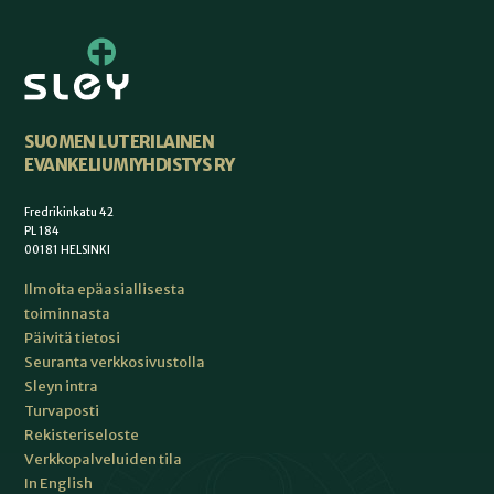
SUOMEN LUTERILAINEN
EVANKELIUMIYHDISTYS RY
Fredrikinkatu 42
PL 184
00181 HELSINKI
Ilmoita epäasiallisesta
toiminnasta
Päivitä tietosi
Seuranta verkkosivustolla
Sleyn intra
Turvaposti
Rekisteriseloste
Verkkopalveluiden tila
In English