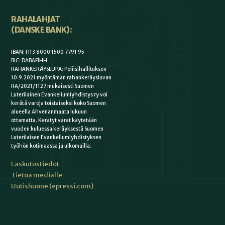
RAHALAHJAT
(DANSKE BANK):
IBAN: FI13 8000 1500 7791 95
BIC: DABAFIHH
RAHANKERÄYSLUPA: Poliisihallituksen
10.9.2021 myöntämän rahankeräysluvan
RA/2021/1127 mukaisesti Suomen
Luterilainen Evankeliumiyhdistys ry voi
kerätä varoja toistaiseksi koko Suomen
alueella Ahvenanmaata lukuun
ottamatta. Kerätyt varat käytetään
vuoden kuluessa keräyksestä Suomen
Luterilaisen Evankeliumiyhdistyksen
työhön kotimaassa ja ulkomailla.
Laskutustiedot
Tietoa medialle
Uutishuone (epressi.com)