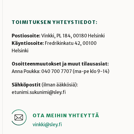
TOIMITUKSEN YHTEYSTIEDOT:
Postiosoite:
Vinkki, PL 184, 00180 Helsinki
Käyntiosoite:
Fredrikinkatu 42, 00100
Helsinki
Osoitteenmuutokset ja muut tilausasiat:
Anna Poukka: 040 700 7707 (ma-pe klo 9-14)
Sähköpostit
(ilman ääkkösiä):
etunimi.sukunimi@sley.fi
OTA MEIHIN YHTEYTTÄ
vinkki@sley.fi