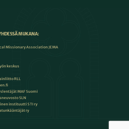
YHDESSÄ MUKANA:
cal Missionary Association JEMA
työn keskus
inliitto RLL
en.fi
slentäjät MAF Suomi
sneuvosto SLN
en instituutti STI ry
tunkääntäjät ry