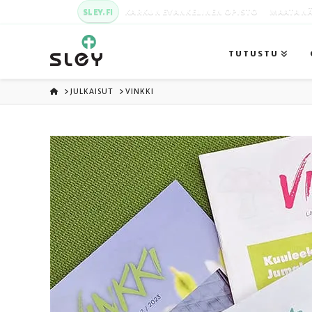
SLEY.FI
KARKUN EVANKELINEN OPISTO
MAATA NÄ
TUTUSTU
ETUSIVU
JULKAISUT
VINKKI