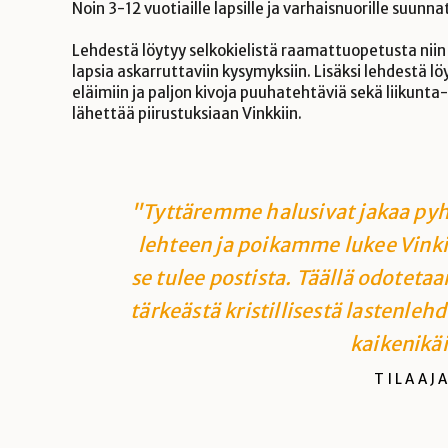
Noin 3-12 vuotiaille lapsille ja varhaisnuorille suunn
Lehdestä löytyy selkokielistä raamattuopetusta niin t
lapsia askarruttaviin kysymyksiin. Lisäksi lehdestä l
eläimiin ja paljon kivoja puuhatehtäviä sekä liikunta
lähettää piirustuksiaan Vinkkiin.
"Tyttäremme halusivat jakaa pyh
lehteen ja poikamme lukee Vinki
se tulee postista. Täällä odotetaa
tärkeästä kristillisestä lastenleh
kaikenikäis
TILAAJ