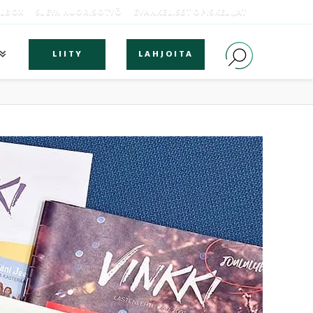
OLBOX
SLEYN NUORISOTYÖ
EVANKELISET OPISKELIJAT
LIITY
LAHJOITA