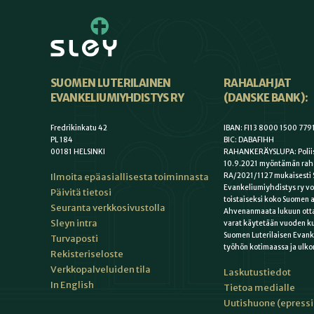
SUOMEN LUTERILAINEN
RAHALAHJAT
EVANKELIUMIYHDISTYS RY
(DANSKE BANK):
Fredrikinkatu 42
IBAN: FI13 8000 1500 779
PL 184
BIC: DABAFIHH
00181 HELSINKI
RAHANKERÄYSLUPA: Poliis
10.9.2021 myöntämän rah
Ilmoita epäasiallisesta toiminnasta
RA/2021/1127 mukaisesti 
Evankeliumiyhdistys ry vo
Päivitä tietosi
toistaiseksi koko Suomen a
Seuranta verkkosivustolla
Ahvenanmaata lukuun otta
Sleyn intra
varat käytetään vuoden k
Suomen Luterilaisen Evan
Turvaposti
työhön kotimaassa ja ulko
Rekisteriseloste
Verkkopalveluiden tila
Laskutustiedot
In English
Tietoa medialle
Uutishuone (epress