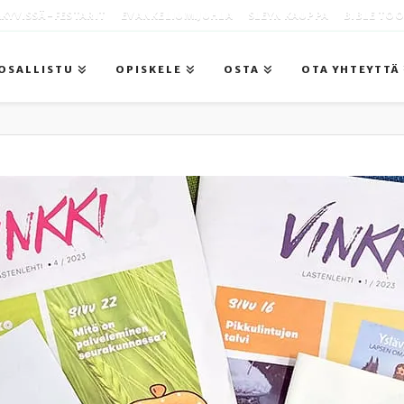
KYVISSÄ -FESTARIT
EVANKELIUMIJUHLA
SLEYN KAUPPA
BIBLE TO
OSALLISTU
OPISKELE
OSTA
OTA YHTEYTTÄ