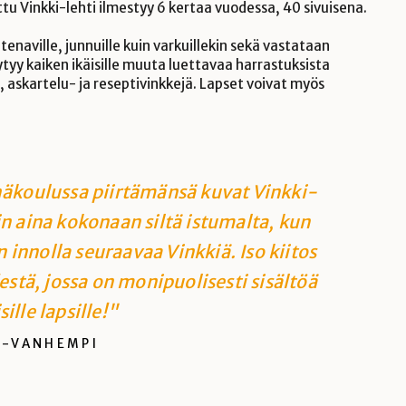
attu Vinkki-lehti ilmestyy 6 kertaa vuodessa, 40 sivuisena.
enaville, junnuille kuin varkuillekin sekä vastataan
öytyy kaiken ikäisille muuta luettavaa harrastuksista
-, askartelu- ja reseptivinkkejä. Lapset voivat myös
äkoulussa piirtämänsä kuvat Vinkki-
n aina kokonaan siltä istumalta, kun
n innolla seuraavaa Vinkkiä. Iso kiitos
destä, jossa on monipuolisesti sisältöä
ille lapsille!"
A-VANHEMPI