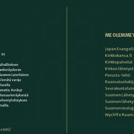
ME OLEMME 
Japan Evangeli
1 95
Kirkkokansa.fi
Kirkkopalvelut
ihallituksen
Kirkon lähetys
ankeräysluvan
Perusta-lehti
Suomen Luterilainen
i kerätä varoja
Raamatunlukija
lueella
Seurakuntalain
matta. Kerätyt
Suomen Lähety
uluessa keräyksestä
keliumiyhdistyksen
Suomen lähety
mailla.
Suomen teologin
Wycliffe Raama
i.com)