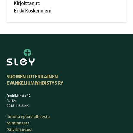
Kirjoittanut:
Erkki Koskenniemi
SUOMEN LUTERILAINEN
EVANKELIUMIYHDISTYS RY
Fredrikinkatu 42
PL 184
00181 HELSINKI
Ilmoita epäasiallisesta
toiminnasta
Päivitä tietosi