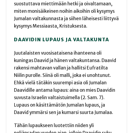
suostuttava miettimään hetki ja oivaltamaan,
miten monisäikeinen noihin aikoihin oli kysymys
Jumalan valtakunnasta ja siihen läheisesti liittyvä
kysymys Messiaasta, Kristuksesta.
DAAVIDIN LUPAUS JA VALTAKUNTA
Juutalaisten vuosisataisena ihanteena oli
kuningas Daavid ja hänen valtakuntansa. Daavid
rakensi mahtavan vallan ja hallitsi Eufratilta
Niilin purolle. Siinä oli malli, joka ei unohtunut.
Ehkä vielä tätäkin suurempi asia oli Jumalan
Daavidille antama lupaus: aina on mies Daavidin
suvusta Israelin valtaistuimella (2. Sam. 7).
Lupaus on käsittämätön Jumalan lupaus, ja
Daavid ymmärsi sen ja kumarsi suurta Jumalaa.
Tähän lupaukseen luotettiin niiden yli
neljänsadan vuoden ajan, jolloin Daavidin suku