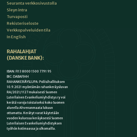
Seuranta verkkosivustolla
Sleyn intra
Turvaposti
Rekisteriseloste
Verkkopalveluiden tila
In English
RAHALAHJAT
(DANSKE BANK):
IBAN: FI13 8000 1500 7791 95
BIC: DABAFIHH
RAHANKERÄYSLUPA: Poliisihallituksen
10.9.2021 myöntämän rahankeräysluvan
RA/2021/1127 mukaisesti Suomen
Luterilainen Evankeliumiyhdistys ry voi
kerätä varoja toistaiseksi koko Suomen
alueella Ahvenanmaata lukuun
ottamatta. Kerätyt varat käytetään
vuoden kuluessa keräyksestä Suomen
Luterilaisen Evankeliumiyhdistyksen
työhön kotimaassa ja ulkomailla.