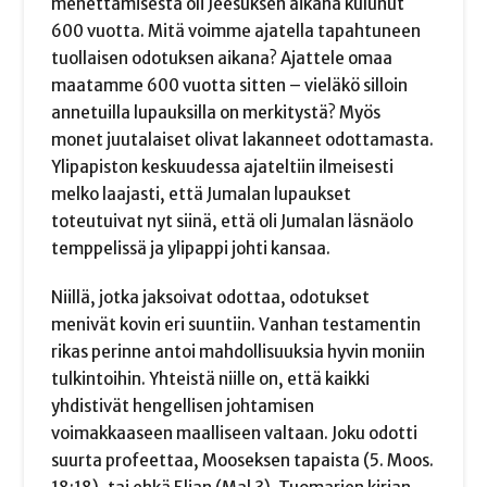
menettämisestä oli Jeesuksen aikana kulunut
600 vuotta. Mitä voimme ajatella tapahtuneen
tuollaisen odotuksen aikana? Ajattele omaa
maatamme 600 vuotta sitten – vieläkö silloin
annetuilla lupauksilla on merkitystä? Myös
monet juutalaiset olivat lakanneet odottamasta.
Ylipapiston keskuudessa ajateltiin ilmeisesti
melko laajasti, että Jumalan lupaukset
toteutuivat nyt siinä, että oli Jumalan läsnäolo
temppelissä ja ylipappi johti kansaa.
Niillä, jotka jaksoivat odottaa, odotukset
menivät kovin eri suuntiin. Vanhan testamentin
rikas perinne antoi mahdollisuuksia hyvin moniin
tulkintoihin. Yhteistä niille on, että kaikki
yhdistivät hengellisen johtamisen
voimakkaaseen maalliseen valtaan. Joku odotti
suurta profeettaa, Mooseksen tapaista (5. Moos.