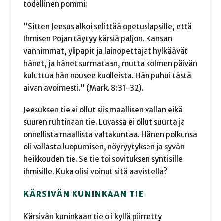
todellinen pommi:
”Sitten Jeesus alkoi selittää opetuslapsille, että
Ihmisen Pojan täytyy kärsiä paljon. Kansan
vanhimmat, ylipapit ja lainopettajat hylkäävät
hänet, ja hänet surmataan, mutta kolmen päivän
kuluttua hän nousee kuolleista. Hän puhui tästä
aivan avoimesti.” (Mark. 8:31-32).
Jeesuksen tie ei ollut siis maallisen vallan eikä
suuren ruhtinaan tie. Luvassa ei ollut suurta ja
onnellista maallista valtakuntaa. Hänen polkunsa
oli vallasta luopumisen, nöyryytyksen ja syvän
heikkouden tie. Se tie toi sovituksen syntisille
ihmisille. Kuka olisi voinut sitä aavistella?
KÄRSIVÄN KUNINKAAN TIE
Kärsivän kuninkaan tie oli kyllä piirretty