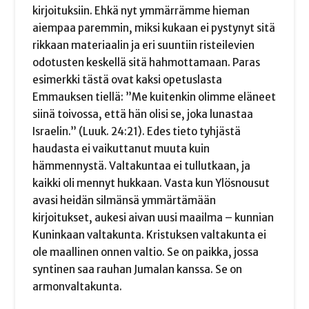
kirjoituksiin. Ehkä nyt ymmärrämme hieman
aiempaa paremmin, miksi kukaan ei pystynyt sitä
rikkaan materiaalin ja eri suuntiin risteilevien
odotusten keskellä sitä hahmottamaan. Paras
esimerkki tästä ovat kaksi opetuslasta
Emmauksen tiellä: ”Me kuitenkin olimme eläneet
siinä toivossa, että hän olisi se, joka lunastaa
Israelin.” (Luuk. 24:21). Edes tieto tyhjästä
haudasta ei vaikuttanut muuta kuin
hämmennystä. Valtakuntaa ei tullutkaan, ja
kaikki oli mennyt hukkaan. Vasta kun Ylösnousut
avasi heidän silmänsä ymmärtämään
kirjoitukset, aukesi aivan uusi maailma – kunnian
Kuninkaan valtakunta. Kristuksen valtakunta ei
ole maallinen onnen valtio. Se on paikka, jossa
syntinen saa rauhan Jumalan kanssa. Se on
armonvaltakunta.