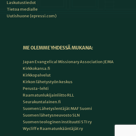
Laskutustiedot
Tietoa medialle
Uutishuone (epressi.com)
ME OLEMME YHDESSÄ MUKANA:
Japan Evangelical Missionary Association JEMA
Kirkkokansa.fi
Kirkkopalvelut
Kirkon lähetystyön keskus
Perusta-lehti
Raamatunlukijainliitto RLL
Seurakuntalainen.fi
Suomen Lähetyslentäjät MAF Suomi
Suomen lähetysneuvosto SLN
Suomen teologinen instituutti STI ry
Wycliffe Raamatunkääntäjät ry