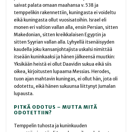
saivat palata omaan maahansa v. 538 ja
temppelikin rakennettiin, kuningasta ei voideltu
eikä kuningasta ollut vuosisatoihin. Israel eli
monen eri valtion vallan alla, ensin Persian, sitten
Makedonian, sitten kreikkalaisen Egyptin ja
sitten Syyrian vallan alla. Lyhyellä itsenäisyyden
kaudella joku kansanjohtajista uskalsi nimittää
itseään kuninkaaksi ja hänen jälkeensä muutkin:
Yksikään heistä ei ollut Daavidin sukua eikä siis
oikea, kirjoitusten lupaama Messias. Herodes,
tuon ajan mahtavin kuningas, ei ollut hän, jota oli
odotettu, eikä hänen sukuunsa liittynyt Jumalan
lupausta.
PITKÄ ODOTUS – MUTTA MITÄ
ODOTETTIIN?
Temppelin tuhosta ja kuninkuuden