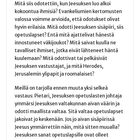
Mitä siis odotettiin, kun Jeesuksen luo alkoi
kokoontua ihmisiä? Evankeliumien kertomusten
valossa voimme arvioida, että odotukset olivat
hyvin erilaisia. Mitä odotti Jeesuksen sisäpiiri, siis
opetuslapset? Entä mitä ajattelivat hänestä
innostuneet väkijoukot? Mitä saivat kuulla ne
tavalliset ihmiset, jotka eivät lähteneet häntä
kuulemaan? Mitä odottivat tai pelkäsivät
Jeesuksen vastustajat, ja mitä Herodes,
Jerusalemin ylipapit ja roomalaiset?
Meillä on tarjolla ennen muuta yksi selkeä
vastaus: Pietari, Jeesuksen opetuslasten johtaja
ymmärsi Jeesuksen valtakunnan aivan väärin ja
odotti maallista valtaa. Sitä valtaa opetuslapset
jakoivat jo keskenään. Jos jo aivan sisäpiirissä
Jeesus ymmärrettiin näin, mitä sitten muualla?
Jeesuksen sanat opetuslapsille ovat olleet