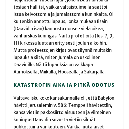
tosiaan hallitsi, vaikka valtaistuimella saattoi
istua kelvottomia ja jumalattomia kuninkaita. Oli
kuitenkin annettu lupaus, jonka mukaan Iisain
(Daavidin isän) kannosta nousee vielä oikea,
vanhurskas kuningas. Näitä profetioita (Jes. 7, 9,
11) kirkossa luetaan erityisesti joulun aikoihin.
Mutta profeettojen kirjat ovat täynnä muitakin
lupauksia siitä, miten Jumala on uskollinen
Daavidille. Näitä lupauksia on vaikkapa
Aamoksella, Miikalla, Hoosealla ja Sakarjalla.
KATASTROFIN AIKA JA PITKÄ ODOTUS
Valtava isku koko kansakunnalle oli, että Babylon
hävitti Jerusalemin v. 586: Temppeli hävitettiin,
kansa vietiin pakkosiirtolaisuuteen ja viimeinen
kuningas Daavidin suvusta vietiin silmät
puhkottuina vankeuteen. Vaikka juutalaiset