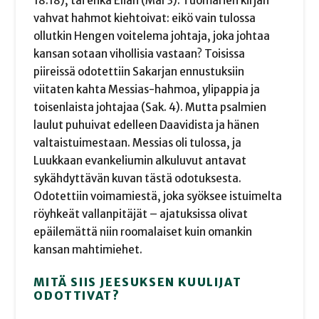
18:18), tai ehkä Elian (Mal 3). Tuomarien kirjan
vahvat hahmot kiehtoivat: eikö vain tulossa
ollutkin Hengen voitelema johtaja, joka johtaa
kansan sotaan vihollisia vastaan? Toisissa
piireissä odotettiin Sakarjan ennustuksiin
viitaten kahta Messias-hahmoa, ylipappia ja
toisenlaista johtajaa (Sak. 4). Mutta psalmien
laulut puhuivat edelleen Daavidista ja hänen
valtaistuimestaan. Messias oli tulossa, ja
Luukkaan evankeliumin alkuluvut antavat
sykähdyttävän kuvan tästä odotuksesta.
Odotettiin voimamiestä, joka syöksee istuimelta
röyhkeät vallanpitäjät – ajatuksissa olivat
epäilemättä niin roomalaiset kuin omankin
kansan mahtimiehet.
MITÄ SIIS JEESUKSEN KUULIJAT
ODOTTIVAT?