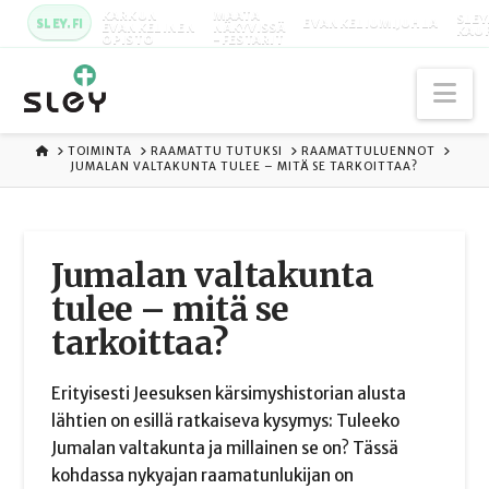
KARKUN
MAATA
SLEY
SLEY.FI
EVANKELIUMIJUHLA
EVANKELINEN
NÄKYVISSÄ
KAU
OPISTO
-FESTARIT
Na
ETUSIVU
TOIMINTA
RAAMATTU TUTUKSI
RAAMATTULUENNOT
JUMALAN VALTAKUNTA TULEE – MITÄ SE TARKOITTAA?
Jumalan valtakunta
tulee – mitä se
tarkoittaa?
Erityisesti Jeesuksen kärsimyshistorian alusta
lähtien on esillä ratkaiseva kysymys: Tuleeko
Jumalan valtakunta ja millainen se on? Tässä
kohdassa nykyajan raamatunlukijan on