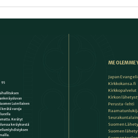
ME OLEMME 
Japan Evangeli
1 95
Kirkkokansa.fi
Kirkkopalvelut
ihallituksen
Kirkon lähetys
ankeräysluvan
Perusta-lehti
Suomen Luterilainen
i kerätä varoja
Raamatunlukija
lueella
Seurakuntalain
matta. Kerätyt
Suomen Lähety
uluessa keräyksestä
keliumiyhdistyksen
Suomen lähety
mailla.
Suomen teologin