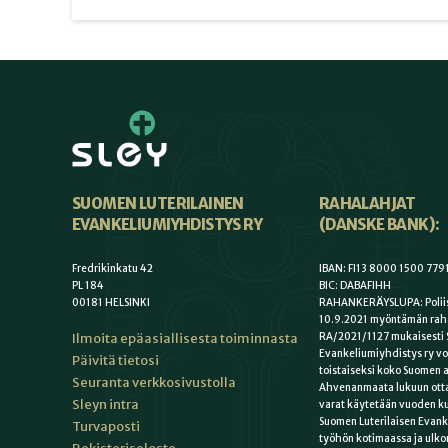
SUOMEN LUTERILAINEN
RAHALAHJAT
EVANKELIUMIYHDISTYS RY
(DANSKE BANK):
Fredrikinkatu 42
IBAN: FI13 8000 1500 779
PL 184
BIC: DABAFIHH
00181 HELSINKI
RAHANKERÄYSLUPA: Poliis
10.9.2021 myöntämän rah
Ilmoita epäasiallisesta toiminnasta
RA/2021/1127 mukaisesti 
Evankeliumiyhdistys ry vo
Päivitä tietosi
toistaiseksi koko Suomen a
Seuranta verkkosivustolla
Ahvenanmaata lukuun otta
Sleyn intra
varat käytetään vuoden k
Suomen Luterilaisen Evan
Turvaposti
työhön kotimaassa ja ulko