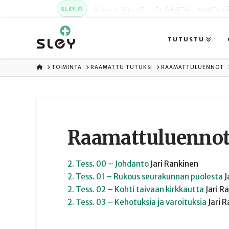
SLEY.FI
KARKUN EVANKELINEN OPISTO
MAATA NÄ
TUTUSTU
ETUSIVU
TOIMINTA
RAAMATTU TUTUKSI
RAAMATTULUENNOT
Raamattuluennot: 
2. Tess. 00 – Johdanto
Jari
Rankinen
2. Tess. 01 – Rukous seurakunnan puolesta
J
2. Tess. 02 – Kohti taivaan kirkkautta
Jari
Ra
2. Tess. 03 – Kehotuksia ja varoituksia
Jari
R