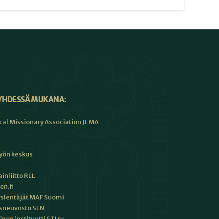
YHDESSÄ MUKANA:
cal Missionary Association JEMA
työn keskus
inliitto RLL
en.fi
slentäjät MAF Suomi
sneuvosto SLN
en instituutti STI ry