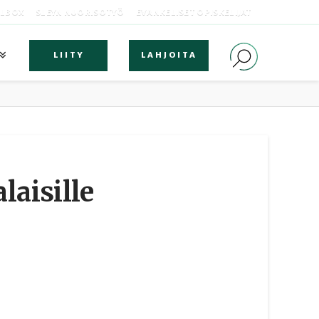
OLBOX
SLEYN NUORISOTYÖ
EVANKELISET OPISKELIJAT
LIITY
LAHJOITA
laisille