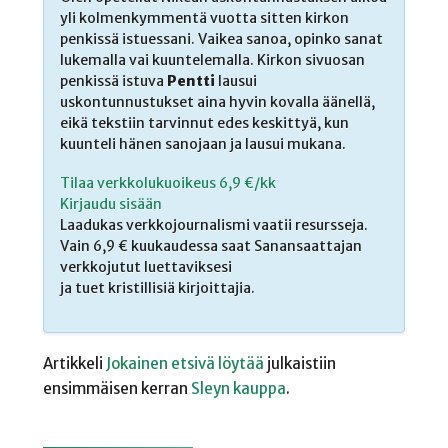
yli kolmenkymmentä vuotta sitten kirkon
penkissä istuessani. Vaikea sanoa, opinko sanat
lukemalla vai kuuntelemalla. Kirkon sivuosan
penkissä istuva
Pentti
lausui
uskontunnustukset aina hyvin kovalla äänellä,
eikä tekstiin tarvinnut edes keskittyä, kun
kuunteli hänen sanojaan ja lausui mukana.
Tilaa verkkolukuoikeus 6,9 €/kk
Kirjaudu sisään
Laadukas verkkojournalismi vaatii resursseja.
Vain 6,9 € kuukaudessa saat Sanansaattajan
verkkojutut luettaviksesi
ja tuet kristillisiä kirjoittajia.
Artikkeli
Jokainen etsivä löytää
julkaistiin
ensimmäisen kerran
Sleyn kauppa
.