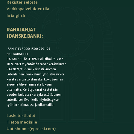
Rekisteriseloste
Verkkopalveluiden tila
In English
RAHALAHJAT
(DANSKE BANK):
IBAN: FI13 8000 1500 7791 95
BIC: DABAFIHH
RAHANKERÄYSLUPA: Poliisihallituksen
10.9.2021 myöntämän rahankeräysluvan
RA/2021/1127 mukaisesti Suomen
Luterilainen Evankeliumiyhdistys ry voi
kerätä varoja toistaiseksi koko Suomen
alueella Ahvenanmaata lukuun
ottamatta. Kerätyt varat käytetään
vuoden kuluessa keräyksestä Suomen
Luterilaisen Evankeliumiyhdistyksen
työhön kotimaassa ja ulkomailla.
Laskutustiedot
Tietoa medialle
Uutishuone (epressi.com)