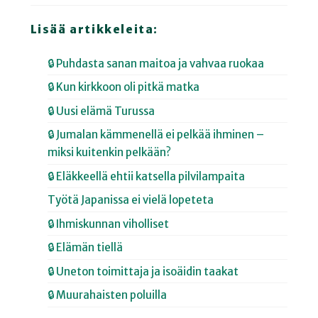
Lisää artikkeleita:
🔒 Puhdasta sanan maitoa ja vahvaa ruokaa
🔒 Kun kirkkoon oli pitkä matka
🔒 Uusi elämä Turussa
🔒 Jumalan kämmenellä ei pelkää ihminen –
miksi kuitenkin pelkään?
🔒 Eläkkeellä ehtii katsella pilvilampaita
Työtä Japanissa ei vielä lopeteta
🔒 Ihmiskunnan viholliset
🔒 Elämän tiellä
🔒 Uneton toimittaja ja isoäidin taakat
🔒 Muurahaisten poluilla