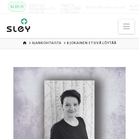
KARKUN
MAATA
SLEY
SLEY.FI
EVANKELIUMIJUHLA
EVANKELINEN
NÄKYVISSÄ
KAU
OPISTO
-FESTARIT
Na
ETUSIVU
AJANKOHTAISTA
🔒 JOKAINEN ETSIVÄ LÖYTÄÄ