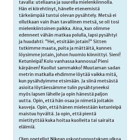
tavalla: uteliaana ja suurella mielenkiinnolla.
Hän ei kiirehtinyt, hänelle etenemistä
tärkeämpää tuntui olevan pysähtely. Metsä ei
ollutkaan vain ihan tavallinen metsä, se oli tosi
mielenkiintoinen paikka. Aina, kun olimme
edenneet vähän matkaa polulla, lapsi pysähtyi
ja huudahti: ”Hei, etsitään jotain!” Sitten
tutkimme maata, puita ja mättäitä, kunnes
löysimme jotain, johon huomio kiinnittyi. Sieni!
Ketunleipä! Kolo vanhassa kannossa! Pieni
kärpänen! Kuollut sammakko! Muutaman sadan
metrin matkalla ehdimme löytää vaikka mitä,
kun pysähdyimme etsimään. Ja siinä metsästä
asioita löytäessämme tulin pysähtyneeksi
myös lapsen lähelle ja opin hänestä paljon
uutta. Opin, että hän osaa jo nimetä joitakin
kasveja. Opin, että hänen mielestään ketunleipä
maistuu hyvältä. Ja opin, että pientä
mietityttää kuka hoitaa kuolleita tai sairaita
eläimiä.
Olen opetellut Nikean uskontunnustuksen ulkoa