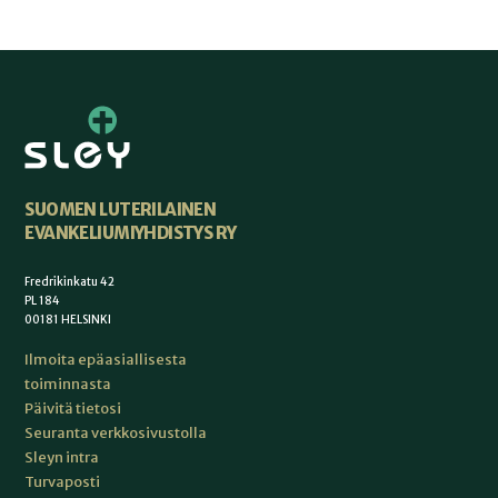
SUOMEN LUTERILAINEN
EVANKELIUMIYHDISTYS RY
Fredrikinkatu 42
PL 184
00181 HELSINKI
Ilmoita epäasiallisesta
toiminnasta
Päivitä tietosi
Seuranta verkkosivustolla
Sleyn intra
Turvaposti