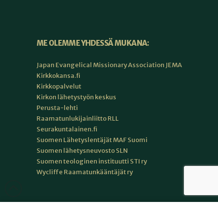
ME OLEMME YHDESSÄ MUKANA:
Japan Evangelical Missionary Association JEMA
Kirkkokansa.fi
Kirkkopalvelut
Kirkon lähetystyön keskus
Perusta-lehti
Raamatunlukijainliitto RLL
Seurakuntalainen.fi
Suomen Lähetyslentäjät MAF Suomi
Suomen lähetysneuvosto SLN
Suomen teologinen instituutti STI ry
Wycliffe Raamatunkääntäjät ry