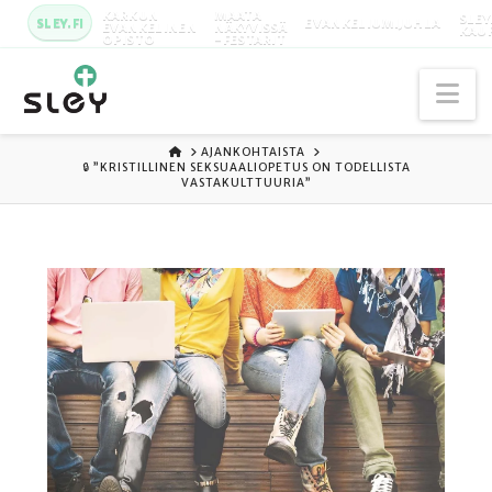
KARKUN
MAATA
SLEY
SLEY.FI
EVANKELIUMIJUHLA
EVANKELINEN
NÄKYVISSÄ
KAU
OPISTO
-FESTARIT
Na
ETUSIVU
AJANKOHTAISTA
🔒 ”KRISTILLINEN SEKSUAALIOPETUS ON TODELLISTA
VASTAKULTTUURIA”