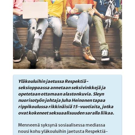
Yläkouluihin jaetussa Respektiä-
seksioppaassa annetaan seksivinkkejä ja
opetetaan ottamaan alastonkuvia. Sleyn
nuorisotyön johtaja Juha Heinonen tapaa
rippikoulussa rikkinäisiä 15-vuotiaita, jotka
ovat kokeneet seksuaalisuuden saralla liikaa.
Menneenä syksynä sosiaalisessa mediassa
nousi kohu yläkouluihin jaetusta Respektiä-