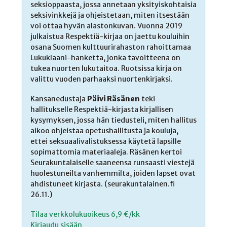
seksioppaasta, jossa annetaan yksityiskohtaisia
seksivinkkejä ja ohjeistetaan, miten itsestään
voi ottaa hyvän alastonkuvan. Vuonna 2019
julkaistua Respektiä-kirjaa on jaettu kouluihin
osana Suomen kulttuurirahaston rahoittamaa
Lukuklaani-hanketta, jonka tavoitteena on
tukea nuorten lukutaitoa. Ruotsissa kirja on
valittu vuoden parhaaksi nuortenkirjaksi.
Kansanedustaja
Päivi Räsänen
teki
hallitukselle Respektiä-kirjasta kirjallisen
kysymyksen, jossa hän tiedusteli, miten hallitus
aikoo ohjeistaa opetushallitusta ja kouluja,
ettei seksuaalivalistuksessa käytetä lapsille
sopimattomia materiaaleja. Räsänen kertoi
Seurakuntalaiselle saaneensa runsaasti viestejä
huolestuneilta vanhemmilta, joiden lapset ovat
ahdistuneet kirjasta. (seurakuntalainen.fi
26.11.)
Tilaa verkkolukuoikeus 6,9 €/kk
Kirjaudu sisään