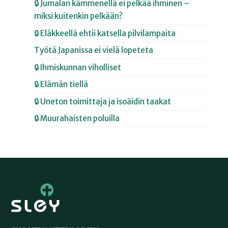
🔒 Jumalan kämmenellä ei pelkää ihminen –
miksi kuitenkin pelkään?
🔒 Eläkkeellä ehtii katsella pilvilampaita
Työtä Japanissa ei vielä lopeteta
🔒 Ihmiskunnan viholliset
🔒 Elämän tiellä
🔒 Uneton toimittaja ja isoäidin taakat
🔒 Muurahaisten poluilla