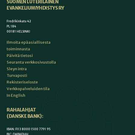
SUOMEN LUTERILAINEN
EVANKELIUMIYHDISTYS RY
Fredrikinkatu 42
PL 184
00181 HELSINKI
Ilmoita epäasiallisesta
toiminnasta
Päivitä tietosi
Seuranta verkkosivustolla
Sleyn intra
Turvaposti
Rekisteriseloste
Verkkopalveluiden tila
In English
RAHALAHJAT
(DANSKE BANK):
IBAN: FI13 8000 1500 7791 95
BIC: DABAFIHH