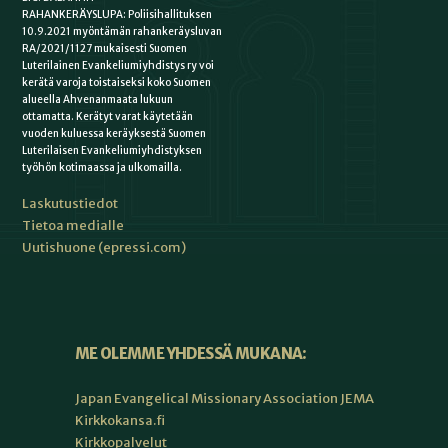
RAHANKERÄYSLUPA: Poliisihallituksen
10.9.2021 myöntämän rahankeräysluvan
RA/2021/1127 mukaisesti Suomen
Luterilainen Evankeliumiyhdistys ry voi
kerätä varoja toistaiseksi koko Suomen
alueella Ahvenanmaata lukuun
ottamatta. Kerätyt varat käytetään
vuoden kuluessa keräyksestä Suomen
Luterilaisen Evankeliumiyhdistyksen
työhön kotimaassa ja ulkomailla.
Laskutustiedot
Tietoa medialle
Uutishuone (epressi.com)
ME OLEMME YHDESSÄ MUKANA:
Japan Evangelical Missionary Association JEMA
Kirkkokansa.fi
Kirkkopalvelut