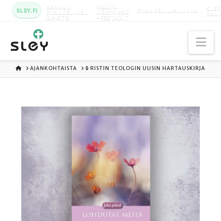
KARKUN
MAATA
SLEY
SLEY.FI
EVANKELIUMIJUHLA
EVANKELINEN
NÄKYVISSÄ
KAU
OPISTO
-FESTARIT
Na
ETUSIVU
AJANKOHTAISTA
🔒 RISTIN TEOLOGIN UUSIN HARTAUSKIRJA