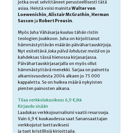
jotka ovat selvittäneet perusteellisesti tätä
asiaa. Heistä voisi mainita
Walter von
Loewenichin
,
Alistair McGrathin
,
Herman
Sassen
ja
Robert Preusin
.
Myös Juha Vähäsarja kuuluu tähän ristin
teologien joukkoon. Juha on kirjoittanut
hämmästyttävän määrän päivähartauskirjoja.
Nyt esiteltävä
Joka päivä lohdutat meitä
on jo
kahdeksas tässä hienossa kirjasarjassa.
Päivähartauskirjasarjalla on myös ollut
hämmästyttävä menekki. Sarjaa on painettu
alkamisvuodesta 2004 alkaen jo 75 000
kappaletta. Se on huikea määrä nykyisten
pienten painosten aikana.
Tilaa verkkolukuoikeus 6,9 €/kk
Kirjaudu sisään
Laadukas verkkojournalismi vaatii resursseja.
Vain 6,9 € kuukaudessa saat Sanansaattajan
verkkojutut luettaviksesi
ja tuet kristillisiä kirjoittajia.