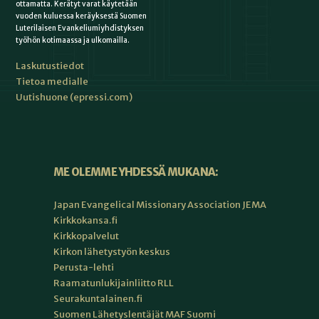
ottamatta. Kerätyt varat käytetään
vuoden kuluessa keräyksestä Suomen
Luterilaisen Evankeliumiyhdistyksen
työhön kotimaassa ja ulkomailla.
Laskutustiedot
Tietoa medialle
Uutishuone (epressi.com)
ME OLEMME YHDESSÄ MUKANA:
Japan Evangelical Missionary Association JEMA
Kirkkokansa.fi
Kirkkopalvelut
Kirkon lähetystyön keskus
Perusta-lehti
Raamatunlukijainliitto RLL
Seurakuntalainen.fi
Suomen Lähetyslentäjät MAF Suomi