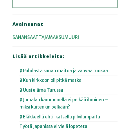
Avainsanat
SANANSAATTAJAMAKSUMUURI
Lisää artikkeleita:
🔒 Puhdasta sanan maitoa ja vahvaa ruokaa
🔒 Kun kirkkoon oli pitkä matka
🔒 Uusi elämä Turussa
🔒 Jumalan kämmenellä ei pelkää ihminen –
miksi kuitenkin pelkään?
🔒 Eläkkeellä ehtii katsella pilvilampaita
Työtä Japanissa ei vielä lopeteta