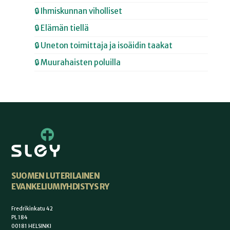
🔒 Ihmiskunnan viholliset
🔒 Elämän tiellä
🔒 Uneton toimittaja ja isoäidin taakat
🔒 Muurahaisten poluilla
SUOMEN LUTERILAINEN
EVANKELIUMIYHDISTYS RY
Fredrikinkatu 42
PL 184
00181 HELSINKI