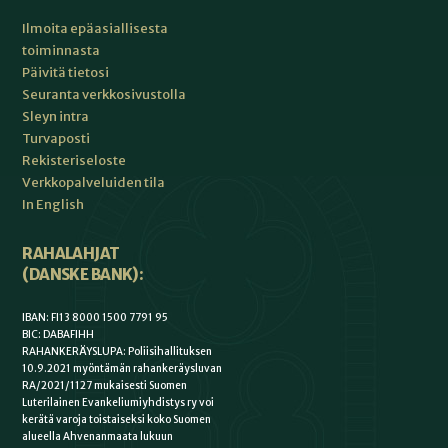
Ilmoita epäasiallisesta
toiminnasta
Päivitä tietosi
Seuranta verkkosivustolla
Sleyn intra
Turvaposti
Rekisteriseloste
Verkkopalveluiden tila
In English
RAHALAHJAT
(DANSKE BANK):
IBAN: FI13 8000 1500 7791 95
BIC: DABAFIHH
RAHANKERÄYSLUPA: Poliisihallituksen
10.9.2021 myöntämän rahankeräysluvan
RA/2021/1127 mukaisesti Suomen
Luterilainen Evankeliumiyhdistys ry voi
kerätä varoja toistaiseksi koko Suomen
alueella Ahvenanmaata lukuun